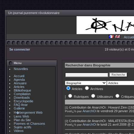
Un journal purement révolutionnaire
Accuei
Se connecter
19 visiteur(s) et 0 
Menu
Rechercher dans Biographie
Nouvelles
Accueil
Agenda
Annuaire
Articles
Articles
Archives
Bibliotheque
Compilation
[
Rubriques
Utilisateurs
Critiques
Downloads
Encyclopedie
FAQ Anar
Contribution de
AnarchOi
:
Howard Zinn (1922
[1]
Gallerie
AnarchOi
le vendredi 29 janvier 2
Postï¿½ par
H�bergement Web
Liens Web
Plan du Site
Contribution de
AnarchOi
:
MALATESTA (Erric
[2]
Poemes et Chansons
AnarchOi
le lundi 21 avril 2008 @ 
Postï¿½ par
Sujets actifs
Videos