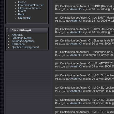
Grece
Informatique\Internet
Contribution de
AnarchOi
:
PINO (Ramon) - 
[13]
luttes autochtones
AnarchOi
le jeudi 18 mai 2006 @ 1
Postï¿½ par
N.W.O
Radio
Contribution de
AnarchOi
:
LAISANT (Mauric
S�curit�
[14]
AnarchOi
le jeudi 18 mai 2006 @ 1
Postï¿½ par
Contribution de
AnarchOi
:
JOYEUX (Mauric
[15]
Sites H�berg�
AnarchOi
le jeudi 18 mai 2006 @ 1
Postï¿½ par
Anarkhia
Sabotage Media
Contribution de
AnarchOi
:
Biographie de 
Jeunesse Apatride
[16]
AnarchOi
le lundi 30 janvier 2006 
Postï¿½ par
KKKanada
Quebec Underground
Contribution de
AnarchOi
:
Biographie de 
[17]
AnarchOi
le vendredi 13 janvier 2
Postï¿½ par
Contribution de
AnarchOi
:
MALATESTA (Erri
[18]
AnarchOi
le lundi 09 janvier 2006 
Postï¿½ par
Contribution de
AnarchOi
:
MICHEL (Louise
[19]
AnarchOi
le lundi 09 janvier 2006 
Postï¿½ par
Contribution de
AnarchOi
:
MICHEL (Louise)
[20]
AnarchOi
le lundi 09 janvier 2006 
Postï¿½ par
Contribution de
AnarchOi
:
MICHEL (Louise)
[21]
AnarchOi
le lundi 09 janvier 2006 
Postï¿½ par
Contribution de
AnarchOi
:
MICHEL (Louise)
[22]