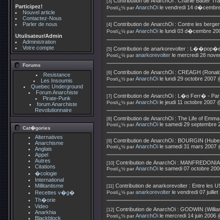
Contribution de
AnarchOi
:
Charlie Bauer Tr
[3]
Participez!
AnarchOi
le vendredi 14 d�cembr
Postï¿½ par
Nouvel article
Contactez-Nous
Parler de nous
Contribution de
AnarchOi
:
Contre les berger
[4]
AnarchOi
le lundi 03 d�cembre 20
Postï¿½ par
Utulisateur/Admin
Administration
Votre compte
Contribution de
anarkorevolter
:
L��pop�e
[5]
anarkorevolter
le mercredi 28 nov
Postï¿½ par
Forums
Contribution de
AnarchOi
:
CREAGH (Ronald)
[6]
Resistance
AnarchOi
le lundi 29 octobre 2007
Postï¿½ par
Les Insoumis
Quebec Underground
Forum Anarchiste
Contribution de
AnarchOi
:
L�o Ferr� - Par
[7]
Pirate-Punk
AnarchOi
le jeudi 11 octobre 2007 
Postï¿½ par
forum Anarchiste
Revolutionnaire
Contribution de
AnarchOi
:
The Life of Emm
[8]
AnarchOi
le samedi 29 septembre 
Postï¿½ par
Cat�gories
Alternatives
Contribution de
AnarchOi
:
BOURGIN (Hubert
[9]
Anarchisme
AnarchOi
le samedi 31 mars 2007 
Postï¿½ par
Anglais
Appel
Autres
Contribution de
AnarchOi
:
MANFREDONIA (Ga
[10]
Citations
AnarchOi
le samedi 07 octobre 20
Postï¿½ par
�cologie
International
Millitantisme
Contribution de
anarkorevolter
:
Entre les U
[11]
anarkorevolter
le vendredi 07 juill
Recettes v�g�
Postï¿½ par
Th�orie
Video
Contribution de
AnarchOi
:
GODWIN (William
[12]
Anarkhia
AnarchOi
le mercredi 14 juin 2006
Postï¿½ par
Blackblock