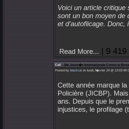
Voici un article critiqu
sont un bon moyen de di
et d'autoflicage. Donc, i
| 9 419
Read More...
Call
: 18e Journ�e Internationale Contre la Bruta
Posted by
blackcat
on lundi, f�vrier 24 @ 13:03:48
Cette année marque la 1
Policière (JICBP). Mais 
ans. Depuis que le premie
injustices, le profilage 