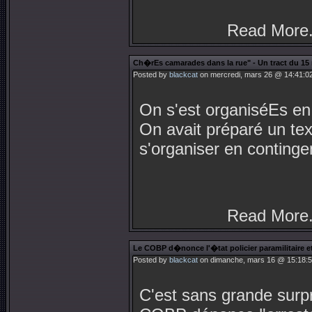
Read More.
Ch�rEs camarades dans la rue" - Un tract du 15
Posted by
blackcat
on mercredi, mars 26 @ 14:41:0
On s'est organiséEs e
On avait préparé un tex
s'organiser en continge
Read More.
Le COBP d�nonce l'�tat policier paramilitaire et
Posted by
blackcat
on dimanche, mars 16 @ 15:18:
C'est sans grande surp