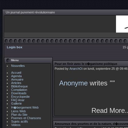
Un journal purement révolutionnaire
Login box
15 
Menu
Pour en finir avec le v�ganisme politique
Nouvelles
Posted by
AnarchOi
on lundi, septembre 25 @ 09:46
Accueil
Agenda
Annuaire
Anonyme
writes
""
Articles
Bibliotheque
Compilation
Downloads
Encyclopedie
FAQ Anar
Gallerie
H�bergement Web
Read More..
Liens Web
Plan du Site
Poemes et Chansons
Sujets actifs
Amoureux des yourtes et de la nature, d�couvrez
Videos