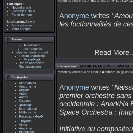
Posted by
AnarchOi
on mardi, mai 24 @ 11:08:20 CD
Participez!
Nouvel article
Contactez-Nous
Anonyme
writes
"Amour
Parler de nous
Utulisateur/Admin
les foctionnalités de ces
Administration
Votre compte
Forums
Resistance
Les Insoumis
Read More..
Quebec Underground
Forum Anarchiste
Pirate-Punk
forum Anarchiste
International
: ANARKHIA ENSEMBLE SPATIAL 
Revolutionnaire
Posted by
AnarchOi
on lundi, d�cembre 15 @ 08:06
Cat�gories
Alternatives
Anonyme
writes
"Naiss
Anarchisme
Anglais
premier orchestre sans c
Appel
Autres
Citations
occidentale : Anarkhia
�cologie
International
Space Orchestra : [http
Millitantisme
Recettes v�g�
Th�orie
Video
Initiative du composit
Anarkhia
Blackblock