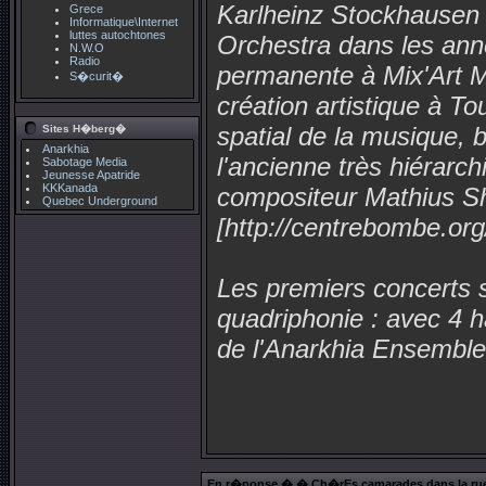
Karlheinz Stockhausen 
Grece
Informatique\Internet
luttes autochtones
Orchestra dans les ann
N.W.O
Radio
permanente à Mix'Art Myr
S�curit�
création artistique à To
spatial de la musique, 
Sites H�berg�
Anarkhia
l'ancienne très hiérar
Sabotage Media
Jeunesse Apatride
KKKanada
compositeur Mathius S
Quebec Underground
[http://centrebombe.org
Les premiers concerts s
quadriphonie : avec 4 h
de l'Anarkhia Ensemble 
En r�ponse � � Ch�rEs camarades dans la ru