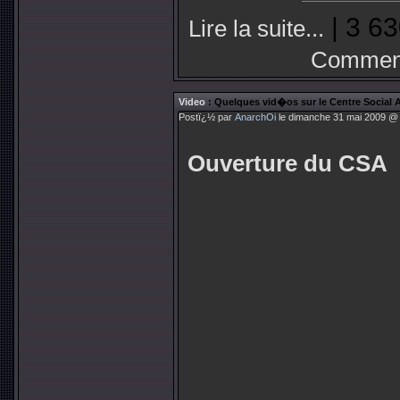
| 3 63
Lire la suite...
Comment
Video
: Quelques vid�os sur le Centre Social 
Postï¿½ par
AnarchOi
le dimanche 31 mai 2009 @ 
Ouverture du CSA