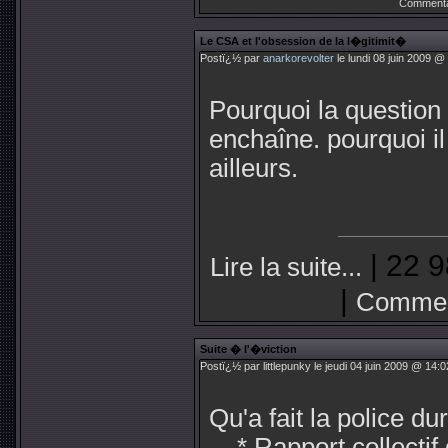
Commenta
Le CSA et l'obsession de la l�gitimit�
Postï¿½ par
anarkorevolter
le lundi 08 juin 2009 @
Pourquoi la question 
enchaîne. pourquoi il
ailleurs.
| 22 9
Lire la suite...
|
Commen
Suite � l'�viction
Postï¿½ par littlepunky le jeudi 04 juin 2009 @ 14:0
Qu'a fait la police d
* Rapport collectif d