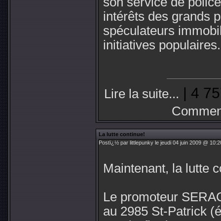
son service de polic
intérêts des grands 
spéculateurs immobil
initiatives populaires.
| 4 75
Lire la suite...
Comment
La lutte continue!
Postï¿½ par littlepunky le jeudi 04 juin 2009 @ 10:2
Maintenant, la lutte c
Le promoteur SERAC
au 2985 St-Patrick (é