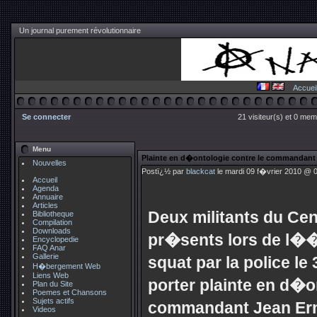
Un journal purement révolutionnaire
Accuei
Se connecter
21 visiteur(s) et 0 mem
Menu
Plainte en d�ontologie contre le commandant
Nouvelles
Postï¿½ par
blackcat
le mardi 09 f�vrier 2010 @ 0
Accueil
Agenda
Annuaire
Articles
Deux militants du Ce
Bibliotheque
Compilation
Downloads
pr�sents lors de l��
Encyclopedie
FAQ Anar
Gallerie
squat par la police l
H�bergement Web
Liens Web
porter plainte en d�o
Plan du Site
Poemes et Chansons
Sujets actifs
commandant Jean Ern
Videos