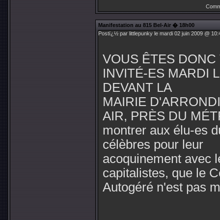
Comme
Manifestation au 815 Bel-Air � 18h00
Postï¿½ par littlepunky le mardi 02 juin 2009 @ 10:
VOUS ÊTES DONC 
INVITÉ-ES MARDI L
DEVANT LA
MAIRIE D'ARRONDI
AIR, PRÈS DU MÉT
montrer aux élu-es d
célèbres pour leur
acoquinement avec l
capitalistes, que le 
Autogéré n'est pas mo