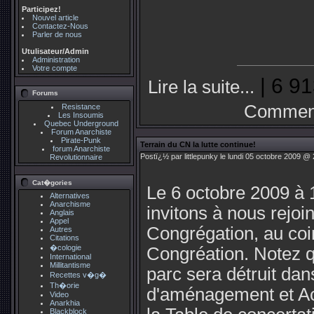
Participez!
Nouvel article
Contactez-Nous
Parler de nous
Utulisateur/Admin
Administration
Votre compte
| 6 91
Lire la suite...
Forums
Comment
Resistance
Les Insoumis
Quebec Underground
Forum Anarchiste
Pirate-Punk
Terrain du CN la lutte continue!
forum Anarchiste
Postï¿½ par littlepunky le lundi 05 octobre 2009 @ 
Revolutionnaire
Cat�gories
Le 6 octobre 2009 à
Alternatives
Anarchisme
invitons à nous rejoi
Anglais
Appel
Congrégation, au coi
Autres
Citations
�cologie
Congréation. Notez 
International
Millitantisme
parc sera détruit da
Recettes v�g�
Th�orie
d'aménagement et Ac
Video
Anarkhia
Blackblock