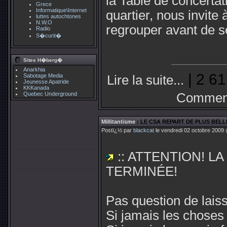
la Table de concerta
Grece
Informatique\Internet
quartier, nous invite à
luttes autochtones
N.W.O
regrouper avant de s
Radio
S�curit�
Sites H�berg�
Anarkhia
| 2 61
Sabotage Media
Lire la suite...
Jeunesse Apatride
KKKanada
Quebec Underground
Comment
Millitantisme
: LE CSA REPART DE PLUS BELL
Postï¿½ par
blackcat
le vendredi 02 octobre 2009 
:: ATTENTION! LA
TERMINÉE!
Pas question de lais
Si jamais les choses