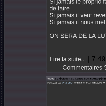
Si jamais le proprio fa
de faire
Si jamais il veut reve
Si jamais il nous met
ON SERA DE LA LU
| 7 49
Lire la suite...
Commentaires 
Video
: L'�viction du Centre Social Autog�r
Postï¿½ par
AnarchOi
le dimanche 14 juin 2009 @ 