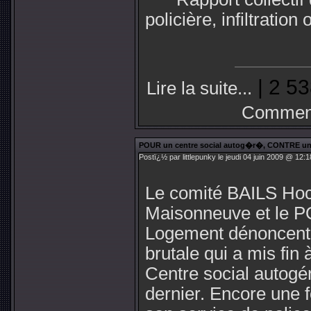
policière, infiltration
| 2 53
Lire la suite...
Comment
POUR un centre social autog�r�, CONTRE un 
Postï¿½ par littlepunky le jeudi 04 juin 2009 @ 12:1
Le comité BAILS Ho
Maisonneuve et le 
Logement dénoncent l
brutale qui a mis fin 
Centre social autogé
dernier. Encore une fo