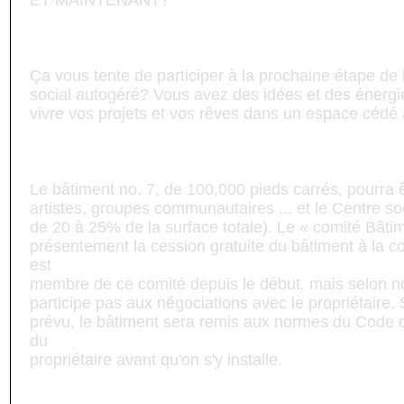
ET MAINTENANT?
Ça vous tente de participer à la prochaine étape de 
social autogéré? Vous avez des idées et des énergi
vivre vos projets et vos rêves dans un espace céd
Le bâtiment no. 7, de 100,000 pieds carrés, pourra 
artistes, groupes communautaires ... et le Centre soc
de 20 à 25% de la surface totale). Le « comité Bâti
présentement la cession gratuite du bâtiment à la
est
membre de ce comité depuis le début, mais selon n
participe pas aux négociations avec le propriétaire. S
prévu, le bâtiment sera remis aux normes du Code d
du
propriétaire avant qu'on s'y installe.