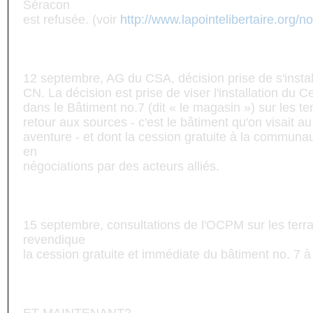
Séracon
est refusée. (voir
http://www.lapointelibertaire.org/
12 septembre, AG du CSA, décision prise de s'install
CN. La décision est prise de viser l'installation du C
dans le Bâtiment no.7 (dit « le magasin ») sur les te
retour aux sources - c'est le bâtiment qu'on visait a
aventure - et dont la cession gratuite à la commun
en
négociations par des acteurs alliés.
15 septembre, consultations de l'OCPM sur les terr
revendique
la cession gratuite et immédiate du bâtiment no. 7 