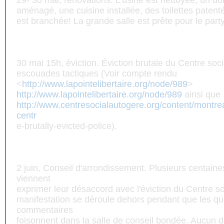
29- 30 mai, rénovations. L'usine est nettoyée, un dor
aménagé, une cuisine installée, des toilettes patenté
est branchée! La grande salle est prête pour le party
30 mai 15h, éviction. Éviction brutale du Centre soci
escouades tactiques (Voir compte rendu
<
http://www.lapointelibertaire.org/node/989
>
http://www.lapointelibertaire.org/node/989
ainsi que
http://www.centresocialautogere.org/content/montre
centr
e-brutally-evicted-police).
2 juin, Conseil d'arrondissement. Plusieurs centain
viennent
exprimer leur désaccord avec l'éviction du Centre s
manifestation se déroule dehors pendant que les qu
commentaires
foisonnent dans la salle de conseil bondée. Aucun do