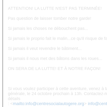
ATTENTION! LA LUTTE N'EST PAS TERMINÉE!
Pas question de laisser tomber notre garde!
Si jamais les choses ne débouchent pas...
Si jamais le proprio fait le malin...ce qu'il risque de f
Si jamais il veut revendre le bâtiment...
Si jamais il nous met des bâtons dans les roues...
ON SERA DE LA LUTTE! ET À NOTRE FAÇON!
Si vous voulez participer à cette aventure, venez à
générale, le 24 octobre prochain à 13h. Contactez-
détails
: <
mailto:
info@centresocialautogere.org
>
info@cent