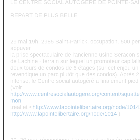
LE CENTRE SOCIAL AUTOGÉRÉ DE POINTE-SA
REPART DE PLUS BELLE
29 mai 19h, 2985 Saint-Patrick, occupation. 500 pe
appuyer
la prise spectaculaire de l'ancienne usine Seracon 
de Lachine - terrain sur lequel un promoteur capitali
deux tours de condos de 6 étages (sur cet enjeu un
revendique un parc plutôt que des condos). Après 2
intense, le Centre social autogéré a finalement pied à
(Voir
http://www.centresocialautogere.org/content/squatte
mon
treal et <
http://www.lapointelibertaire.org/node/1014
http://www.lapointelibertaire.org/node/1014
)