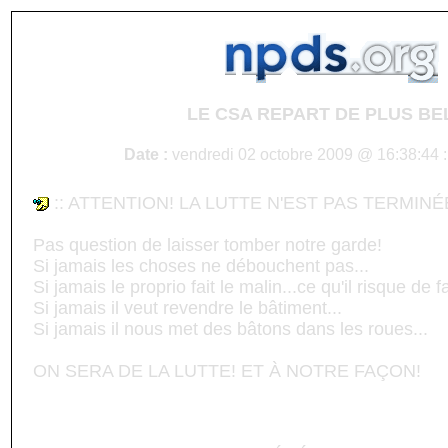
LE CSA REPART DE PLUS BE
Date :
vendredi 02 octobre 2009 @ 16:38:44 :
:: ATTENTION! LA LUTTE N'EST PAS TERMINÉ
Pas question de laisser tomber notre garde!
Si jamais les choses ne débouchent pas...
Si jamais le proprio fait le malin...ce qu'il risque de f
Si jamais il veut revendre le bâtiment...
Si jamais il nous met des bâtons dans les roues...
ON SERA DE LA LUTTE! ET À NOTRE FAÇON!