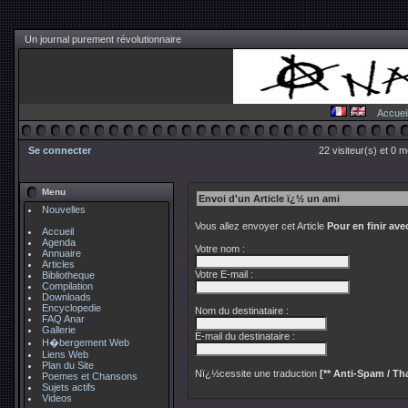
Un journal purement révolutionnaire
Accuei
Se connecter
22 visiteur(s) et 0 
Menu
Envoi d'un Article ï¿½ un ami
Nouvelles
Vous allez envoyer cet Article
Pour en finir av
Accueil
Agenda
Votre nom :
Annuaire
Articles
Votre E-mail :
Bibliotheque
Compilation
Downloads
Encyclopedie
Nom du destinataire :
FAQ Anar
Gallerie
E-mail du destinataire :
H�bergement Web
Liens Web
Plan du Site
Nï¿½cessite une traduction
[** Anti-Spam / Tha
Poemes et Chansons
Sujets actifs
Videos