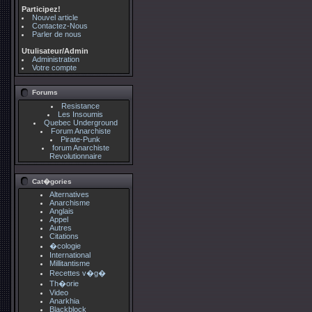
Participez!
Nouvel article
Contactez-Nous
Parler de nous
Utulisateur/Admin
Administration
Votre compte
Forums
Resistance
Les Insoumis
Quebec Underground
Forum Anarchiste
Pirate-Punk
forum Anarchiste
Revolutionnaire
Cat�gories
Alternatives
Anarchisme
Anglais
Appel
Autres
Citations
�cologie
International
Millitantisme
Recettes v�g�
Th�orie
Video
Anarkhia
Blackblock