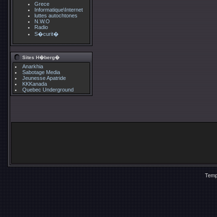
Grece
Informatique\Internet
luttes autochtones
N.W.O
Radio
S�curit�
Sites H�berg�
Anarkhia
Sabotage Media
Jeunesse Apatride
KKKanada
Quebec Underground
Temp