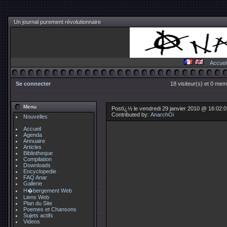
Un journal purement révolutionnaire
Accuei
Se connecter
18 visiteur(s) et 0 mem
Menu
Postï¿½ le vendredi 29 janvier 2010 @ 16:02:
Contributed by:
AnarchOi
Nouvelles
Accueil
Agenda
Annuaire
Articles
Bibliotheque
Compilation
Downloads
Encyclopedie
FAQ Anar
Gallerie
H�bergement Web
Liens Web
Plan du Site
Poemes et Chansons
Sujets actifs
Videos