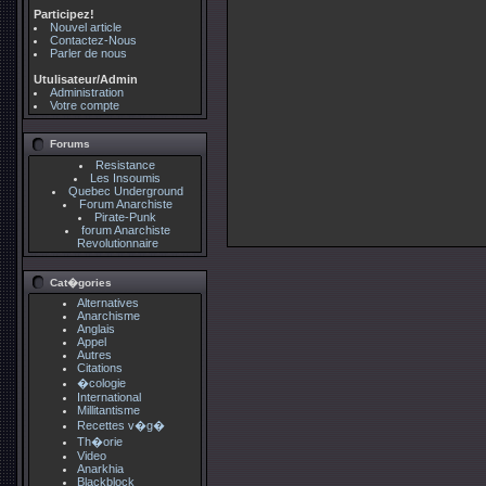
Participez!
Nouvel article
Contactez-Nous
Parler de nous
Utulisateur/Admin
Administration
Votre compte
Forums
Resistance
Les Insoumis
Quebec Underground
Forum Anarchiste
Pirate-Punk
forum Anarchiste
Revolutionnaire
Cat�gories
Alternatives
Anarchisme
Anglais
Appel
Autres
Citations
�cologie
International
Millitantisme
Recettes v�g�
Th�orie
Video
Anarkhia
Blackblock