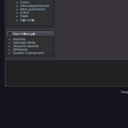
Grece
Informatique\Internet
luttes autochtones
N.W.O
Radio
S�curit�
Sites H�berg�
Anarkhia
Sabotage Media
Jeunesse Apatride
KKKanada
Quebec Underground
Temp