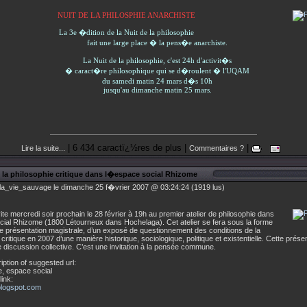
NUIT DE LA PHILOSPHIE ANARCHISTE
La 3e �dition de la Nuit de la philosophie
fait une large place � la pens�e anarchiste.
La Nuit de la philosophie, c'est 24h d'activit�s
� caract�re philosophique qui se d�roulent � l'UQAM
du samedi matin 24 mars d�s 10h
jusqu'au dimanche matin 25 mars.
| 6 434 caractï¿½res de plus |
|
Lire la suite...
Commentaires ?
� la philosophie critique dans l�espace social Rhizome
la_vie_sauvage le dimanche 25 f�vrier 2007 @ 03:24:24 (1919 lus)
ite mercredi soir prochain le 28 février à 19h au premier atelier de philosophie dans
cial Rhizome (1800 Létourneux dans Hochelaga). Cet atelier se fera sous la forme
e présentation magistrale, d’un exposé de questionnement des conditions de la
 critique en 2007 d’une manière historique, sociologique, politique et existentielle. Cette prése
e discussion collective. C’est une invitation à la pensée commune.
iption of suggested url:
, espace social
ink:
blogspot.com