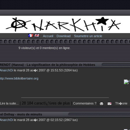
Accueil
Download
Soumettre un article
9 visiteur(s) et 0 membre(s) en ligne.
RENDT (Hanna) - La signification de la philosophie de Hobbes
AnarchOi
le mardi 28 ao�t 2007 @ 15:51:53 (3264 lus)
ttp://www.bibliolibertaire.org
| 28 184 caractï¿½res de plus |
|
:
Lire la suite...
Commentaires ?
Th�orie
el Onfray - mots de minuits
AnarchOi
le mardi 28 ao�t 2007 @ 02:15:52 (2867 lus)