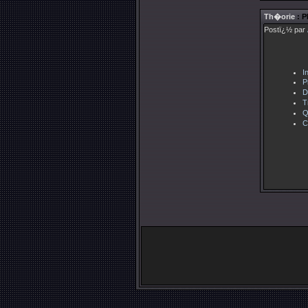
Th�orie
: P
Postï¿½ par
I
P
D
T
Q
C