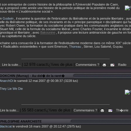
 son entreprise de contre histoire de la philosophie à l'Université Populaire de Caen,
ay a proposé cette année une histoire de la pensée politique de la première moitié du
 sous-titrée « L'eudémonisme social ».
am
Godwin
, il examine la question de l'imbrication du libéralisme et de la pensée libertaire ; 
lle du libéralisme politique, de ses invariants et du « principe panoptique » disciplinaire qui 
 avec Robert Owen, la formation du socialisme pratique dans les communautés anglaises ou a
uart Mill, celle de la formule du socialisme libéral ; avec Charles Fourier, il examine le détail 
gnostique et libertaire ; avec
Bakounine
, il propose une lecture antimarxiste de gauche en f
ve au capitalisme du siècle.
chaine sera consacrée à la formation de l'individualisme moderne dans ce même XIX° siècle
 « Radicalités existentielles » que sont Emerson,
Thoreau
, Stirner, Lou Salomé, Guyau.
| 12 978 caractï¿½res de plus |
|
:
Lire la suite...
Commentaires ?
Radio
OOKCHIN (Murray) - Au-del� de la raret�
AnarchOi
le samedi 12 mai 2007 @ 00:38:37 (3228 lus)
They Lie We Die
| 55 583 caractï¿½res de plus |
|
:
Lire la suite...
Commentaires ?
Th�orie
A PHILOSPHIE ANARCHISTE
blackcat
le vendredi 16 mars 2007 @ 20:12:47 (2975 lus)