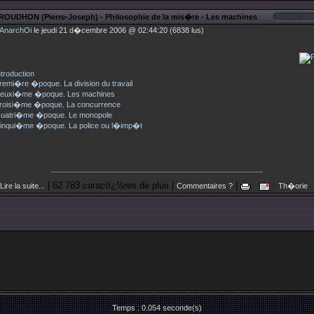
ROUDHON (Pierre-Joseph) - Philosophie de la mis�re - Les machines
AnarchOi
le jeudi 21 d�cembre 2006 @ 02:44:20 (6838 lus)
ntroduction
remi�re �poque. La division du travail
euxi�me �poque. Les machines
roisi�me �poque. La concurrence
uatri�me �poque. Le monopole
inqui�me �poque. La police ou l�imp�t
| 62 783 caractï¿½res de plus |
|
:
Lire la suite...
Commentaires ?
Th�orie
Temps : 0.054 seconde(s)