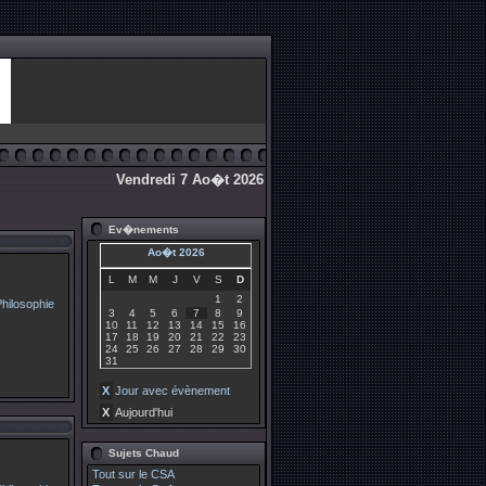
Vendredi 7 Ao�t 2026
Ev�nements
Ao�t 2026
L
M
M
J
V
S
D
1
2
3
4
5
6
7
8
9
10
11
12
13
14
15
16
17
18
19
20
21
22
23
24
25
26
27
28
29
30
31
X
Jour avec évènement
X
Aujourd'hui
Sujets Chaud
Tout sur le CSA