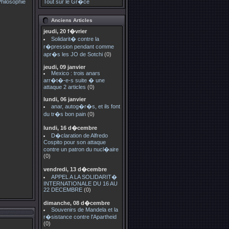
Tout sur le Gr�ce
Anciens Articles
jeudi, 20 f�vrier
Solidarit� contre la
r�pression pendant comme
apr�s les JO de Sotchi
(0)
jeudi, 09 janvier
Mexico : trois anars
arr�t�-e-s suite � une
attaque 2 articles
(0)
lundi, 06 janvier
anar, autog�r�s, et ils font
du tr�s bon pain
(0)
lundi, 16 d�cembre
D�claration de Alfredo
Cospito pour son attaque
contre un patron du nucl�aire
(0)
vendredi, 13 d�cembre
APPEL A LA SOLIDARIT�
INTERNATIONALE DU 16 AU
22 DECEMBRE
(0)
dimanche, 08 d�cembre
Souvenirs de Mandela et la
r�sistance contre l'Apartheid
(0)