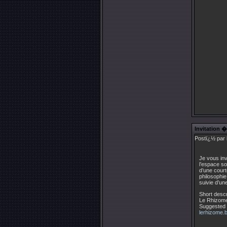
Invitation 
Postï¿½ par 
Je vous inv
l’espace so
d’une court
philosophie
suivie d’un
Short descr
Le Rhizome
Suggested l
lerhizome.