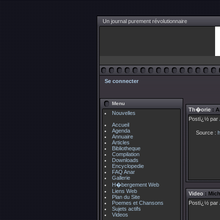
Un journal purement révolutionnaire
Se connecter
Menu
Th�orie
: A
Nouvelles
Postï¿½ par
Accueil
Agenda
Source :
h
Annuaire
Articles
Bibliotheque
Compilation
Downloads
Encyclopedie
FAQ Anar
Gallerie
H�bergement Web
Liens Web
Video
: Mich
Plan du Site
Poemes et Chansons
Postï¿½ par
Sujets actifs
Videos