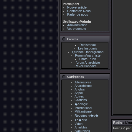
Participez!
Nouvel article
Contactez-Nous
Parler de nous
Utulisateur/Admin
Administration
Votre compte
Forums
Resistance
Les Insoumis
Quebec Underground
Forum Anarchiste
Pirate-Punk
forum Anarchiste
Revolutionnaire
Cat�gories
Alternatives
Anarchisme
Anglais
Appel
Autres
Citations
�cologie
International
Millitantisme
Recettes v�g�
Th�orie
Radio
: L'e
Video
Anarkhia
Postï¿½ par
Blackblock