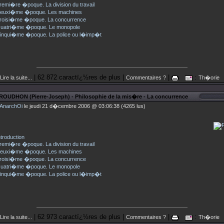
remi�re �poque. La division du travail
euxi�me �poque. Les machines
roisi�me �poque. La concurrence
uatri�me �poque. Le monopole
inqui�me �poque. La police ou l�imp�t
| 62 872 caractï¿½res de plus |
|
:
Lire la suite...
Commentaires ?
Th�orie
ROUDHON (Pierre-Joseph) - Philosophie de la mis�re - La concurrence
AnarchOi
le jeudi 21 d�cembre 2006 @ 03:06:38 (4265 lus)
ntroduction
remi�re �poque. La division du travail
euxi�me �poque. Les machines
roisi�me �poque. La concurrence
uatri�me �poque. Le monopole
inqui�me �poque. La police ou l�imp�t
| 62 973 caractï¿½res de plus |
|
:
Lire la suite...
Commentaires ?
Th�orie