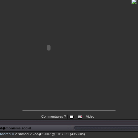
|
:
Commentaires ?
Video
ud�monisme social
AnarchOi
le samedi 25 ao�t 2007 @ 10:50:21 (4353 lus)