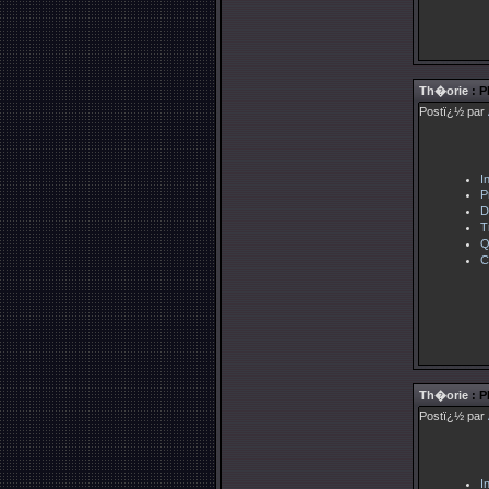
Th�orie
: P
Postï¿½ par
I
P
D
T
Q
C
Th�orie
: P
Postï¿½ par
I