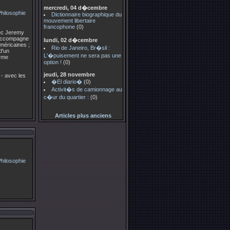
mercredi, 04 d�cembre
Dictionnaire biographique du
mouvement libertaire
francophone
(0)
avec Jeremy
l'accompagne
lundi, 02 d�cembre
méricaines ;
Rio de Janeiro, Br�sil :
d'un
L'�puisement ne sera pas une
orme
option !
(0)
jeudi, 28 novembre
 - avec les
�El diario�
(0)
Activit�s de camionnage au
c�ur du quartier :
(0)
Articles plus anciens