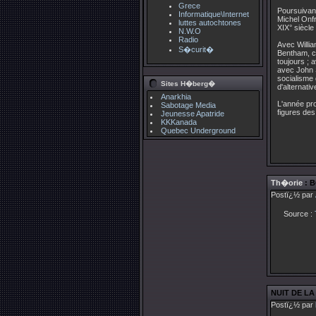
Grece
Poursuivant
Informatique\Internet
Michel Onfr
luttes autochtones
XIX° siècle
N.W.O
Radio
Avec Willi
S�curit�
Bentham, ce
toujours ;
avec John St
socialisme 
Sites H�berg�
d'alternati
Anarkhia
L'année pro
Sabotage Media
figures des
Jeunesse Apatride
KKKanada
Quebec Underground
Th�orie
: B
Postï¿½ par
Source :
NUIT DE L
Postï¿½ par