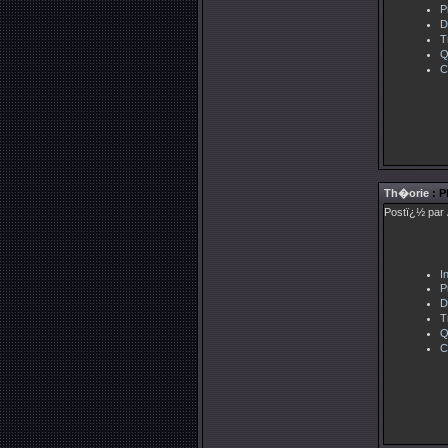
P
D
T
Q
C
Th�orie
: P
Postï¿½ par
I
P
D
T
Q
C