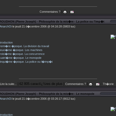
|
Commentaires ?
ROUDHON (Pierre-Joseph) - Philosophie de la mis�re - La police ou l'imp�t
AnarchOi
le jeudi 21 d�cembre 2006 @ 04:16:28 (5803 lus)
ntroduction
remi�re �poque. La division du travail
euxi�me �poque. Les machines
roisi�me �poque. La concurrence
uatri�me �poque. Le monopole
inqui�me �poque. La police ou l�imp�t
| 62 805 caractï¿½res de plus |
|
:
Lire la suite...
Commentaires ?
Th�orie
ROUDHON (Pierre-Joseph) - Philosophie de la mis�re - Le monopole
AnarchOi
le jeudi 21 d�cembre 2006 @ 03:26:17 (6612 lus)
ntroduction