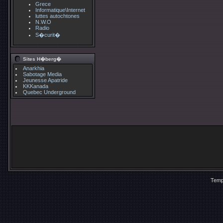
Grece
Informatique\Internet
luttes autochtones
N.W.O
Radio
S�curit�
Sites H�berg�
Anarkhia
Sabotage Media
Jeunesse Apatride
KKKanada
Quebec Underground
Temp