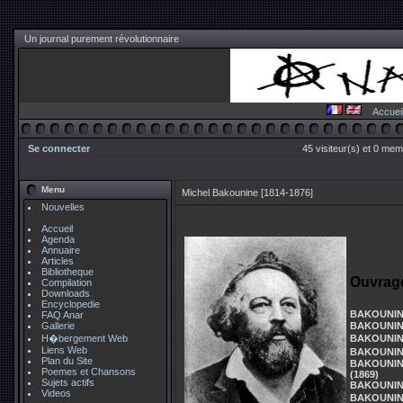
Un journal purement révolutionnaire
Accuei
Se connecter
45 visiteur(s) et 0 mem
Menu
Michel Bakounine [1814-1876]
Nouvelles
Accueil
Agenda
Annuaire
Articles
Bibliotheque
Ouvrage
Compilation
Downloads
Encyclopedie
BAKOUNINE 
FAQ Anar
BAKOUNINE 
Gallerie
BAKOUNINE 
H�bergement Web
Liens Web
BAKOUNINE 
Plan du Site
BAKOUNINE 
Poemes et Chansons
(1869)
Sujets actifs
BAKOUNINE
Videos
BAKOUNINE 