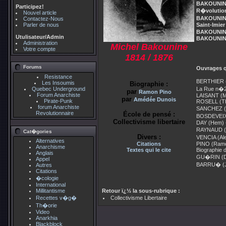
BAKOUNINE 
Participez!
R�volution
Nouvel article
BAKOUNINE 
Contactez-Nous
Saint-Imier
Parler de nous
BAKOUNINE 
Utulisateur/Admin
BAKOUNINE 
Administration
Michel Bakounine
Votre compte
1814 / 1876
Forums
Ouvrages q
Resistance
BERTHIER (
Les Insoumis
Biographie :
La Rue n�2
Quebec Underground
par
Ramon Pino
Forum Anarchiste
LAISANT (Ma
par
Amédée Dunois
Pirate-Punk
ROSELL (Thyd
forum Anarchiste
SANCHEZ (C
Revolutionnaire
École de pensé :
BOSDEVEIX 
Collectivisme libertaire
DAY (Hem) 
RAYNAUD (Je
Cat�gories
Divers :
VENCIA (Ale
Alternatives
Citations
PINO (Ramon
Anarchisme
Textes qui le cite
Biographie
Anglais
GU�RIN (Dan
Appel
BARRU� (Je
Autres
Citations
�cologie
International
Retour ï¿½ la sous-rubrique :
Millitantisme
Collectivisme Libertaire
Recettes v�g�
Th�orie
Video
Anarkhia
Blackblock