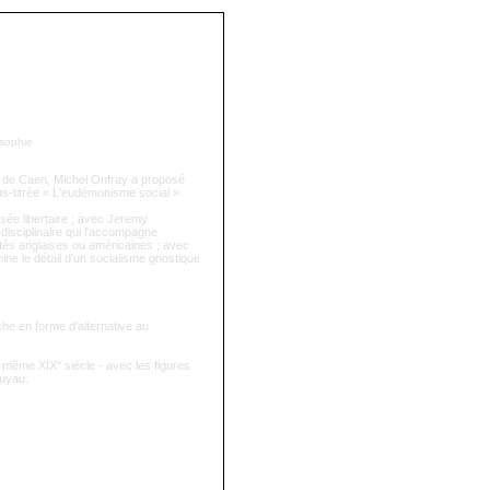
osophie
ire de Caen, Michel Onfray a proposé
ous-titrée « L'eudémonisme social ».
ensée libertaire ; avec Jeremy
 disciplinaire qui l'accompagne
tés anglaises ou américaines ; avec
mine le détail d'un socialisme gnostique
che en forme d'alternative au
 même XIX° siècle - avec les figures
Guyau.