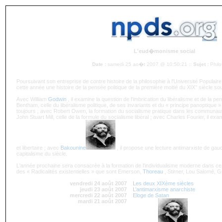
L'eud�monisme social
Date :
samedi 25 ao�t 2007 @ 10:50:21 ::
Sujet :
Phil
Poursuivant son entreprise de contre histoire de la philosophie à l'Université Popula
cette année une histoire de la pensée politique de la première moitié du XIX° siècle s
Avec William
Godwin
, il examine la question de l'imbrication du libéralisme et de la p
Bentham, celle du libéralisme politique, de ses invariants et du « principe panoptique »
toujours ; avec Robert Owen, la formation du socialisme pratique dans les communau
John Stuart Mill, celle de la formule du socialisme libéral ; avec Charles Fourier, il exa
et libertaire ; avec
Bakounine
, il propose une lecture antimarxiste de gau
capitalisme du siècle.
L'année prochaine sera consacrée à la formation de l'individualisme moderne dans ce
des « Radicalités existentielles » que sont Emerson,
Thoreau
, Stirner, Lou Salomé, 
vendredi 24 août 2007
Les deux XIXème siècles
jeudi 23 août 2007
L’antimarxisme anarchiste
mercredi 22 août 2007
Eloge de Satan
mardi 21 août 2007