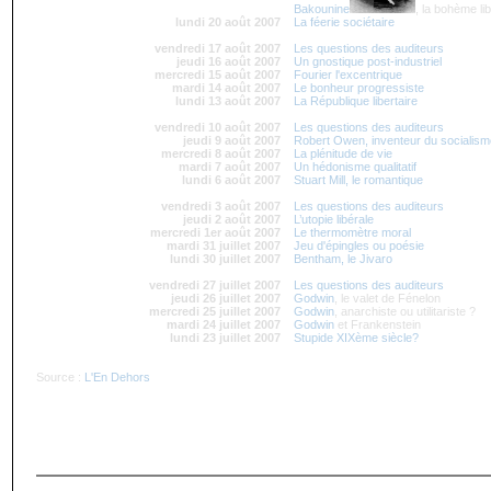
Bakounine
, la bohème lib
lundi 20 août 2007
La féerie sociétaire
vendredi 17 août 2007
Les questions des auditeurs
jeudi 16 août 2007
Un gnostique post-industriel
mercredi 15 août 2007
Fourier l'excentrique
mardi 14 août 2007
Le bonheur progressiste
lundi 13 août 2007
La République libertaire
vendredi 10 août 2007
Les questions des auditeurs
jeudi 9 août 2007
Robert Owen, inventeur du socialism
mercredi 8 août 2007
La plénitude de vie
mardi 7 août 2007
Un hédonisme qualitatif
lundi 6 août 2007
Stuart Mill, le romantique
vendredi 3 août 2007
Les questions des auditeurs
jeudi 2 août 2007
L’utopie libérale
mercredi 1er août 2007
Le thermomètre moral
mardi 31 juillet 2007
Jeu d'épingles ou poésie
lundi 30 juillet 2007
Bentham, le Jivaro
vendredi 27 juillet 2007
Les questions des auditeurs
jeudi 26 juillet 2007
Godwin
, le valet de Fénelon
mercredi 25 juillet 2007
Godwin
, anarchiste ou utilitariste ?
mardi 24 juillet 2007
Godwin
et Frankenstein
lundi 23 juillet 2007
Stupide XIXème siècle?
Source :
L'En Dehors