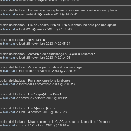
blackcat
le dimanche 08 d�cembre 2013 @ 16:26:30
ar
bution de
blackcat
:
Dictionnaire biographique du mouvement libertaire francophone
blackcat
le mercredi 04 d�cembre 2013 @ 16:29:41
ar
bution de
blackcat
:
Rio de Janeiro, Br�sil : L'�puisement ne sera pas une option !
blackcat
le lundi 02 d�cembre 2013 @ 01:55:46
ar
bution de
blackcat
:
�El diario�
blackcat
le jeudi 28 novembre 2013 @ 20:05:14
ar
bution de
blackcat
:
Activit�s de camionnage au c�ur du quartier :
blackcat
le jeudi 28 novembre 2013 @ 19:14:25
ar
bution de
blackcat
:
Action de perturbation du camionnage
blackcat
le mercredi 27 novembre 2013 @ 22:26:02
ar
bution de
blackcat
:
Foire aux questions juridiques
blackcat
le mercredi 13 novembre 2013 @ 20:03:39
ar
bution de
blackcat
:
La Conqu�te du Pain !
blackcat
le samedi 26 octobre 2013 @ 09:19:13
ar
bution de
blackcat
:
La G�o-ing�nierie
blackcat
le lundi 14 octobre 2013 @ 16:50:28
ar
bution de
blackcat
:
Mise au point de la CLAC au sujet de la manif du 10 octobre
blackcat
le samedi 12 octobre 2013 @ 18:10:40
ar