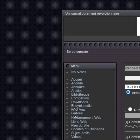
Un journal purement révolutionnaire
Se connecter
Menu
Recherch
Nouvelles
Accueil
Agenda
Annuaire
Articles
Artic
Bibliotheque
Compilation
Downloads
Encyclopedie
FAQ Anar
[
Rub
Gallerie
H�bergement Web
Liens Web
Contrib
[1]
Plan du Site
Postï¿½ p
Poemes et Chansons
Sujets actifs
Videos
Contrib
[2]