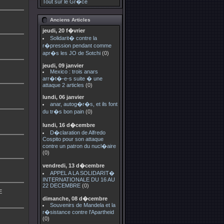
Tout sur le Gr�ce
Anciens Articles
jeudi, 20 f�vrier
Solidarit� contre la
r�pression pendant comme
apr�s les JO de Sotchi
(0)
jeudi, 09 janvier
Mexico : trois anars
arr�t�-e-s suite � une
attaque 2 articles
(0)
lundi, 06 janvier
anar, autog�r�s, et ils font
du tr�s bon pain
(0)
lundi, 16 d�cembre
D�claration de Alfredo
Cospito pour son attaque
contre un patron du nucl�aire
(0)
vendredi, 13 d�cembre
APPEL A LA SOLIDARIT�
INTERNATIONALE DU 16 AU
22 DECEMBRE
(0)
E
dimanche, 08 d�cembre
Souvenirs de Mandela et la
r�sistance contre l'Apartheid
(0)