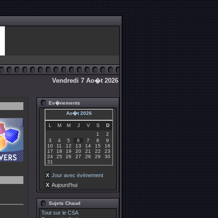
Vendredi 7 Ao�t 2026
Ev�nements
Ao�t 2026
L
M
M
J
V
S
D
1
2
3
4
5
6
7
8
9
10
11
12
13
14
15
16
17
18
19
20
21
22
23
24
25
26
27
28
29
30
31
X
Jour avec évènement
X
Aujourd'hui
Sujets Chaud
Tout sur le CSA