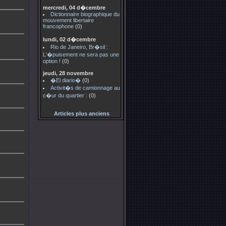
mercredi, 04 d�cembre
Dictionnaire biographique du
mouvement libertaire
francophone
(0)
lundi, 02 d�cembre
Rio de Janeiro, Br�sil :
L'�puisement ne sera pas une
option !
(0)
jeudi, 28 novembre
�El diario�
(0)
Activit�s de camionnage au
c�ur du quartier :
(0)
Articles plus anciens