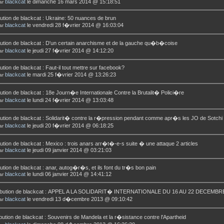
blackcat
le dimanche 16 mars 2014 @ 15:18:51
ar
ution de
blackcat
:
Ukraine: 50 nuances de brun
blackcat
le vendredi 28 f�vrier 2014 @ 16:03:04
ar
ution de
blackcat
:
D'un certain anarchisme et de la gauche qu�b�coise
blackcat
le jeudi 27 f�vrier 2014 @ 14:12:20
ar
ution de
blackcat
:
Faut-il tout mettre sur facebook?
blackcat
le mardi 25 f�vrier 2014 @ 13:26:23
ar
ution de
blackcat
:
18e Journ�e Internationale Contre la Brutalit� Polici�re
blackcat
le lundi 24 f�vrier 2014 @ 13:03:48
ar
ution de
blackcat
:
Solidarit� contre la r�pression pendant comme apr�s les JO de Sotchi
blackcat
le jeudi 20 f�vrier 2014 @ 06:18:25
ar
ution de
blackcat
:
Mexico : trois anars arr�t�-e-s suite � une attaque 2 articles
blackcat
le jeudi 09 janvier 2014 @ 03:21:03
ar
ution de
blackcat
:
anar, autog�r�s, et ils font du tr�s bon pain
blackcat
le lundi 06 janvier 2014 @ 14:41:12
ar
bution de
blackcat
:
APPEL A LA SOLIDARIT� INTERNATIONALE DU 16 AU 22 DECEMBR
blackcat
le vendredi 13 d�cembre 2013 @ 09:10:42
ar
bution de
blackcat
:
Souvenirs de Mandela et la r�sistance contre l'Apartheid