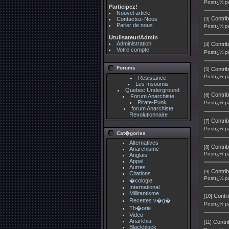
Postï¿½ p
Participez!
Nouvel article
Contrib
Contactez-Nous
[3]
Parler de nous
Postï¿½ p
Utulisateur/Admin
Administration
Contrib
[4]
Votre compte
Postï¿½ p
Forums
Contrib
[5]
Postï¿½ p
Resistance
Les Insoumis
Quebec Underground
Contrib
[6]
Forum Anarchiste
Pirate-Punk
Postï¿½ p
forum Anarchiste
Revolutionnaire
Contrib
[7]
Postï¿½ p
Cat�gories
Alternatives
Contrib
[8]
Anarchisme
Postï¿½ p
Anglais
Appel
Autres
Contrib
[9]
Citations
Postï¿½ p
�cologie
International
Millitantisme
Contri
[10]
Recettes v�g�
Postï¿½ p
Th�orie
Video
Anarkhia
Contri
[11]
Blackblock