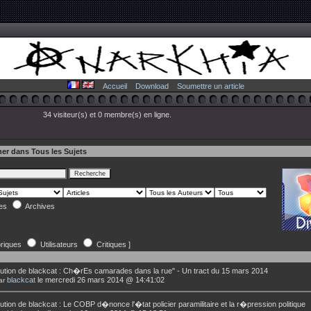
Accueil
Download
Soumettre un article
34 visiteur(s) et 0 membre(s) en ligne.
er dans Tous les Sujets
les
Archives
riques
Utilisateurs
Critiques ]
ution de
blackcat
:
Ch�rEs camarades dans la rue" - Un tract du 15 mars 2014
blackcat
le mercredi 26 mars 2014 @ 14:41:02
ar
ution de
blackcat
:
Le COBP d�nonce l'�tat policier paramilitaire et la r�pression politique