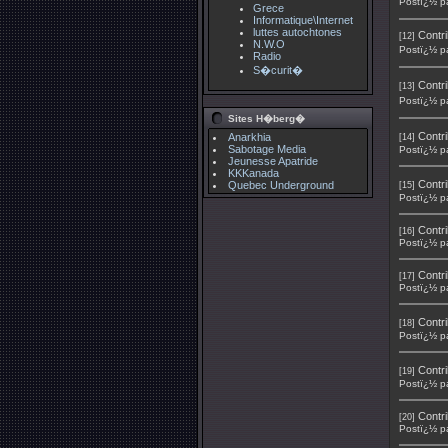
Postï¿½ p
Grece
Informatique\Internet
luttes autochtones
Contri
[12]
N.W.O
Postï¿½ p
Radio
S�curit�
Contri
[13]
Postï¿½ p
Sites H�berg�
Contri
Anarkhia
[14]
Sabotage Media
Postï¿½ p
Jeunesse Apatride
KKKanada
Contri
Quebec Underground
[15]
Postï¿½ p
Contri
[16]
Postï¿½ p
Contri
[17]
Postï¿½ p
Contri
[18]
Postï¿½ p
Contri
[19]
Postï¿½ p
Contri
[20]
Postï¿½ p