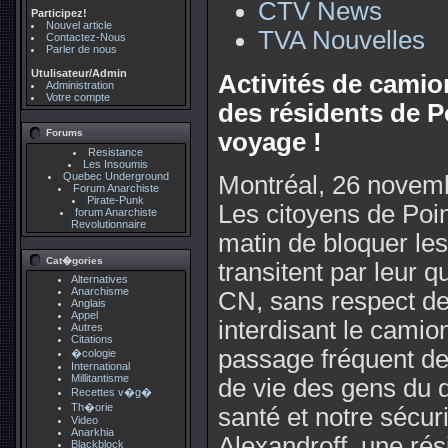
CTV News
Participez!
Nouvel article
TVA Nouvelles
Contactez-Nous
Parler de nous
Utulisateur/Admin
Activités de camio
Administration
Votre compte
des résidents de P
Forums
voyage !
Resistance
Les Insoumis
Quebec Underground
Montréal, 26 novem
Forum Anarchiste
Pirate-Punk
Les citoyens de Poin
forum Anarchiste
Revolutionnaire
matin de bloquer le
Cat�gories
transitent par leur q
Alternatives
Anarchisme
CN, sans respect d
Anglais
Appel
interdisant le camio
Autres
Citations
passage fréquent de 
�cologie
International
Millitantisme
de vie des gens du q
Recettes v�g�
Th�orie
santé et notre sécur
Video
Anarkhia
Alexandroff, une rés
Blackblock