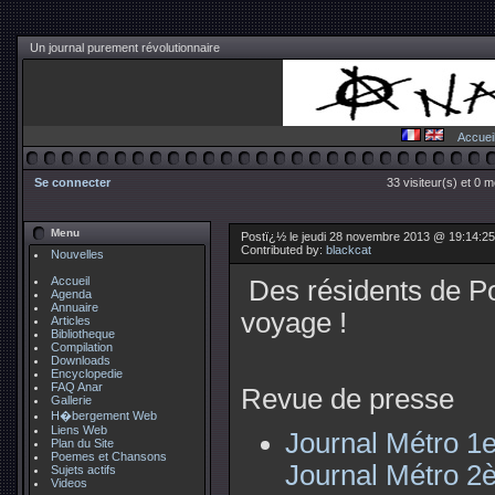
Un journal purement révolutionnaire
Accuei
Se connecter
33 visiteur(s) et 0 
Menu
Postï¿½ le jeudi 28 novembre 2013 @ 19:14:2
Contributed by:
blackcat
Nouvelles
Accueil
Des résidents de Po
Agenda
Annuaire
voyage !
Articles
Bibliotheque
Compilation
Downloads
Encyclopedie
FAQ Anar
Revue de presse
Gallerie
H�bergement Web
Liens Web
Journal Métro 1er
Plan du Site
Poemes et Chansons
Journal Métro 2è
Sujets actifs
Videos