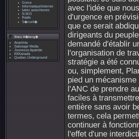
Grece
avec l'idée que nous
Informatique\Internet
luttes autochtones
N.W.O
d'urgence en prévisio
Radio
S�curit�
que ce serait abdiqu
dirigeants du peuple
Sites H�berg�
demandé d'établir un 
Anarkhia
Sabotage Media
Jeunesse Apatride
l'organisation de tra
KKKanada
Quebec Underground
stratégie a été con
ou, simplement, Plan
pied un mécanisme d
l'ANC de prendre au
faciles à transmettr
entière sans avoir b
termes, cela permett
continuer à fonctio
l'effet d'une interdi