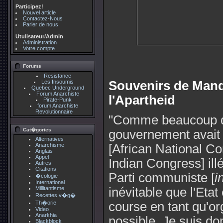
Participez!
Nouvel article
Contactez-Nous
Parler de nous
Utulisateur/Admin
Administration
Votre compte
Forums
Resistance
Les Insoumis
Souvenirs de Mande
Quebec Underground
Forum Anarchiste
l'Apartheid
Pirate-Punk
forum Anarchiste
Revolutionnaire
"Comme beaucoup d'a
Cat�gories
gouvernement avait l
Alternatives
Anarchisme
[African National Co
Anglais
Appel
Indian Congress] il
Autres
Citations
Parti communiste [
i
�cologie
International
Millitantisme
inévitable que l'Eta
Recettes v�g�
Th�orie
course en tant qu'org
Video
Anarkhia
possible. Je suis don
Blackblock