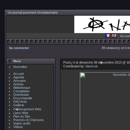
Un journal purement révolutionnaire
Accuei
Se connecter
39 visiteur(s) et 0 
Menu
Postï¿½ le dimanche 08 d�cembre 2013 @ 16
Contributed by:
blackcat
Nouvelles
Accueil
Agenda
Annuaire
Articles
Bibliotheque
Compilation
Downloads
Encyclopedie
FAQ Anar
Gallerie
H�bergement Web
Liens Web
Plan du Site
Poemes et Chansons
Sujets actifs
Videos