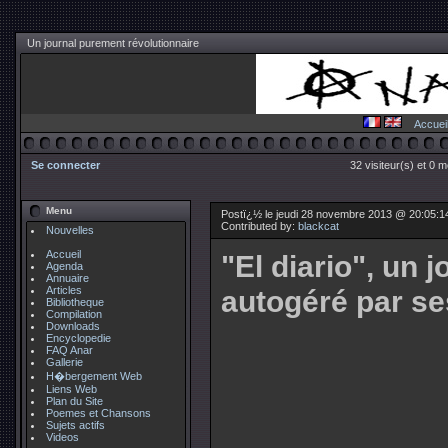
Un journal purement révolutionnaire
Accuei
Se connecter
32 visiteur(s) et 0 
Menu
Postï¿½ le jeudi 28 novembre 2013 @ 20:05:1
Contributed by:
blackcat
Nouvelles
Accueil
"El diario", un 
Agenda
Annuaire
Articles
autogéré par ses
Bibliotheque
Compilation
Downloads
Encyclopedie
FAQ Anar
Gallerie
H�bergement Web
Liens Web
Plan du Site
Poemes et Chansons
Sujets actifs
Videos