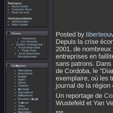
Participez!
Nouvel article
Contactez-Nous
Parler de nous
Utulisateur/Admin
Administration
Votre compte
Posted by
liberteou
Forums
Resistance
Depuis la crise éco
Les Insoumis
Quebec Underground
2001, de nombreux t
Forum Anarchiste
Pirate-Punk
forum Anarchiste
entreprises en faill
Revolutionnaire
sans patrons. Dans l
Cat�gories
de Cordoba, le "Diar
Alternatives
Anarchisme
exemplaire, où les t
Anglais
Appel
Autres
journal de la région
Citations
�cologie
International
Un reportage de
Con
Millitantisme
Recettes v�g�
Wustefeld et Yan V
Th�orie
Video
Anarkhia
Blackblock