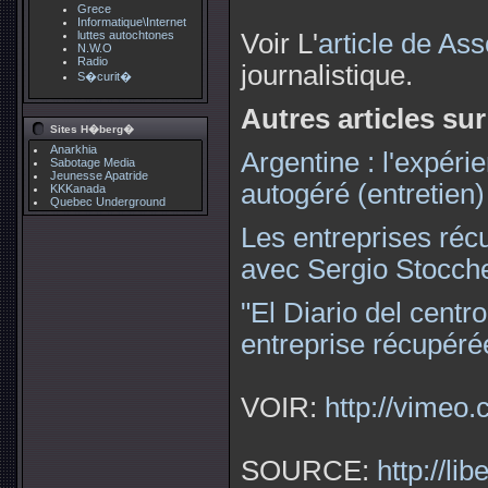
***
Grece
Informatique\Internet
luttes autochtones
Voir L'
article de As
N.W.O
Radio
journalistique.
S�curit�
Autres articles sur
Sites H�berg�
Anarkhia
Argentine : l'expéri
Sabotage Media
Jeunesse Apatride
autogéré (entretien)
KKKanada
Quebec Underground
Les entreprises réc
avec Sergio Stocch
"El Diario del centr
entreprise récupéré
VOIR:
http://vimeo
SOURCE:
http://li