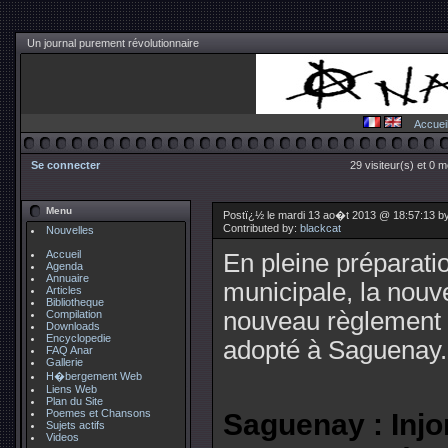
Un journal purement révolutionnaire
Accuei
Se connecter
29 visiteur(s) et 0 
Menu
Postï¿½ le mardi 13 ao�t 2013 @ 18:57:13 b
Contributed by:
blackcat
Nouvelles
Accueil
En pleine préparati
Agenda
Annuaire
municipale, la nouve
Articles
Bibliotheque
nouveau règlement a
Compilation
Downloads
Encyclopedie
adopté à Saguenay.
FAQ Anar
Gallerie
H�bergement Web
Liens Web
Plan du Site
Poemes et Chansons
Saguenay : Injo
Sujets actifs
Videos