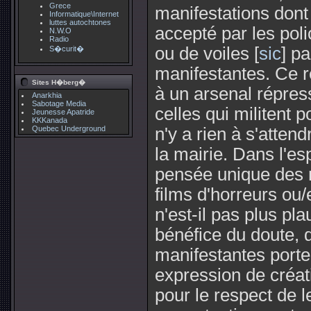
Grece
manifestations dont l
Informatique\Internet
luttes autochtones
accepté par les poli
N.W.O
Radio
ou de voiles [
sic
] p
S�curit�
manifestantes. Ce rè
Sites H�berg�
à un arsenal répres
Anarkhia
Sabotage Media
celles qui militent p
Jeunesse Apatride
KKKanada
Quebec Underground
n'y a rien à s'atten
la mairie. Dans l'es
pensée unique des
films d'horreurs ou/
n'est-il pas plus pl
bénéfice du doute, 
manifestantes port
expression de créati
pour le respect de 