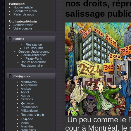
nos droits, répr
Participez!
Nouvel article
salissage public,
Contactez-Nous
Parler de nous
Utulisateur/Admin
Administration
Votre compte
Forums
Resistance
Les Insoumis
Quebec Underground
Forum Anarchiste
Pirate-Punk
forum Anarchiste
Revolutionnaire
Cat�gories
Alternatives
Anarchisme
Anglais
Appel
Autres
Citations
�cologie
International
Millitantisme
Recettes v�g�
Un peu comme le P
Th�orie
Video
cour à Montréal, le 
Anarkhia
Blackblock