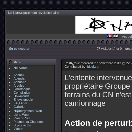
Un journal purement révolutionnaire
Accuei
Se connecter
27 visiteur(s) et 0 membr
Menu
Postï¿½ le mercredi 27 novembre 2013 @ 22:
Contributed by:
blackcat
Nouvelles
Accueil
L'entente intervenue
Agenda
Annuaire
propriétaire Groupe 
Articles
Bibliotheque
terrains du CN n'est
Compilation
Downloads
Encyclopedie
camionnage
FAQ Anar
Gallerie
H�bergement Web
Liens Web
Plan du Site
Action de pertu
Poemes et Chansons
Sujets actifs
Videos