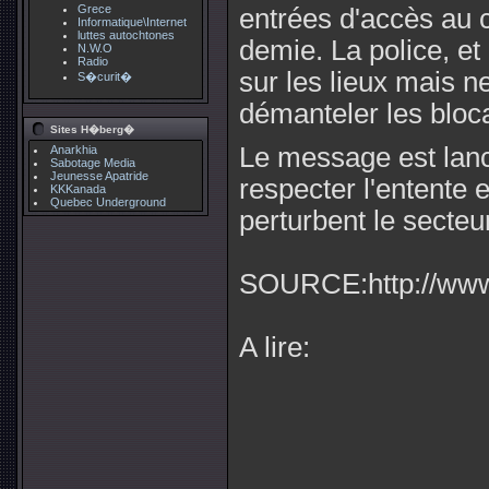
Grece
entrées d'accès au 
Informatique\Internet
luttes autochtones
demie. La police, et 
N.W.O
Radio
sur les lieux mais n
S�curit�
démanteler les bloc
Sites H�berg�
Le message est lancé
Anarkhia
Sabotage Media
Jeunesse Apatride
respecter l'entente
KKKanada
Quebec Underground
perturbent le secteur
SOURCE:http://www.l
A lire: