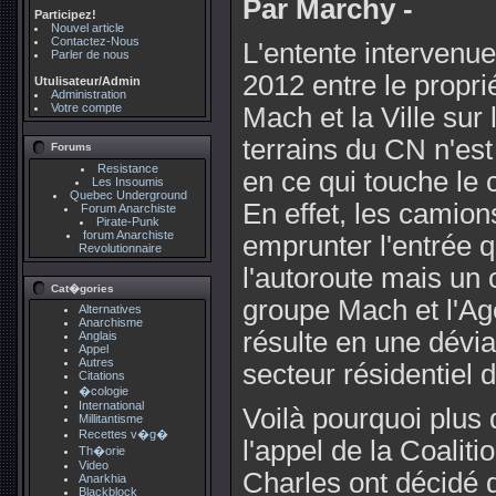
Par Marchy -
Participez!
Nouvel article
Contactez-Nous
L'entente intervenue
Parler de nous
2012 entre le propri
Utulisateur/Admin
Administration
Votre compte
Mach et la Ville sur
terrains du CN n'es
Forums
Resistance
en ce qui touche le
Les Insoumis
Quebec Underground
En effet, les camion
Forum Anarchiste
Pirate-Punk
forum Anarchiste
emprunter l'entrée 
Revolutionnaire
l'autoroute mais un c
Cat�gories
groupe Mach et l'Ag
Alternatives
Anarchisme
résulte en une déviat
Anglais
Appel
Autres
secteur résidentiel 
Citations
�cologie
International
Voilà pourquoi plus
Millitantisme
Recettes v�g�
l'appel de la Coalit
Th�orie
Video
Charles ont décidé d
Anarkhia
Blackblock