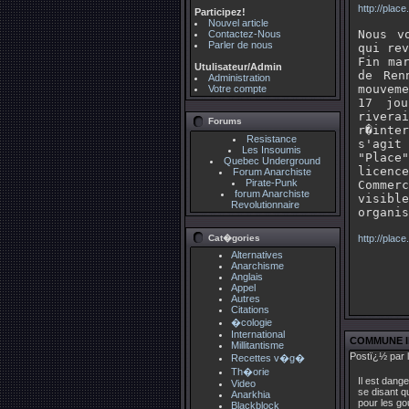
http://place
Participez!
Nouvel article
Nous v
Contactez-Nous
Parler de nous
qui rev
Fin ma
Utulisateur/Admin
de Ren
Administration
mouvem
Votre compte
17 jou
rivera
Forums
r�inte
Resistance
s'agit 
Les Insoumis
"Place
Quebec Underground
licenc
Forum Anarchiste
Pirate-Punk
Commer
forum Anarchiste
visibl
Revolutionnaire
organis
Cat�gories
http://place
Alternatives
Anarchisme
Anglais
Appel
Autres
Citations
�cologie
International
COMMUNE 
Millitantisme
Postï¿½ par 
Recettes v�g�
Th�orie
Il est dang
Video
se disant qu
Anarkhia
pour les go
Blackblock