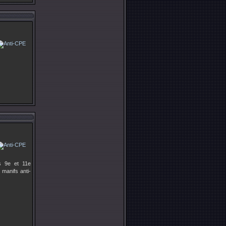
s 9e et 11e
manifs anti-