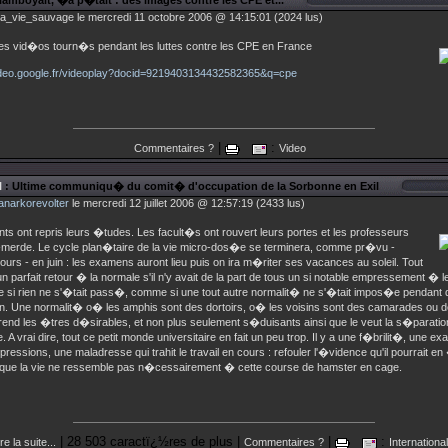
lamboyait, �a p�tait : des images contre les CPE et...
la_vie_sauvage le mercredi 11 octobre 2006 @ 14:15:01 (2024 lus)
s vid�os tourn�s pendant les luttes contre les CPE en France
video.google.fr/videoplay?docid=9219403134432582365&q=cpe
|
:
Commentaires ?
Video
l
: Ultime communiqu� du comit� d'occupation de la Sorbonne en Exil
anarkorevolter
le mercredi 12 juillet 2006 @ 12:57:19 (2433 lus)
ts ont repris leurs �tudes. Les facult�s ont rouvert leurs portes et les professeurs
e-merde. Le cycle plan�taire de la vie micro-dos�e se terminera, comme pr�vu -
urs - en juin : les examens auront lieu puis on ira m�riter ses vacances au soleil. Tout
un parfait retour � la normale s'il n'y avait de la part de tous un si notable empressement � le
e si rien ne s'�tait pass�, comme si une tout autre normalit� ne s'�tait impos�e pendant
on. Une normalit� o� les amphis sont des dortoirs, o� les voisins sont des camarades ou 
 rend les �tres d�sirables, et non plus seulement s�duisants ainsi que le veut la s�paratio
 A vrai dire, tout ce petit monde universitaire en fait un peu trop. Il y a une f�brilit�, une e
pressions, une maladresse qui trahit le travail en cours : refouler l'�vidence qu'il pourrait en
 que la vie ne ressemble pas n�cessairement � cette course de hamster en cage.
| 28 503 caractï¿½res de plus |
|
:
re la suite...
Commentaires ?
International