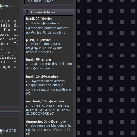
Tout sur le Gr�ce
Anciens Articles
jeudi, 20 f�vrier
arlement
Solidarit� contre la
sein du
r�pression pendant comme
. Durant
apr�s les JO de Sotchi
(0)
eurs et
de vie,
jeudi, 09 janvier
mble. Il
Mexico : trois anars
.
arr�t�-e-s suite � une
attaque 2 articles
(0)
es de la
lisation
lundi, 06 janvier
nible et
anar, autog�r�s, et ils font
tager et
du tr�s bon pain
(0)
lundi, 16 d�cembre
D�claration de Alfredo
Cospito pour son attaque
contre un patron du nucl�aire
(0)
vendredi, 13 d�cembre
APPEL A LA SOLIDARIT�
INTERNATIONALE DU 16 AU
22 DECEMBRE
(0)
dimanche, 08 d�cembre
Souvenirs de Mandela et la
r�sistance contre l'Apartheid
(0)