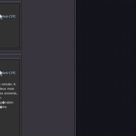
 simuler. A
 deux mois
des ennemis,
n
xag�ration
 �tre