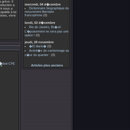
 grève. Il
mercredi, 04 d�cembre
roduction a
Dictionnaire biographique du
ent nous a
mouvement libertaire
apable à lui
francophone
(0)
istes, vivre
lundi, 02 d�cembre
Rio de Janeiro, Br�sil :
L'�puisement ne sera pas une
option !
(0)
jeudi, 28 novembre
�El diario�
(0)
Activit�s de camionnage au
c�ur du quartier :
(0)
Articles plus anciens