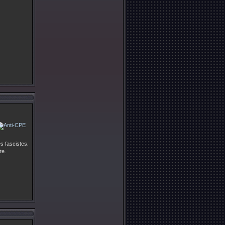
 fascistes.
te.