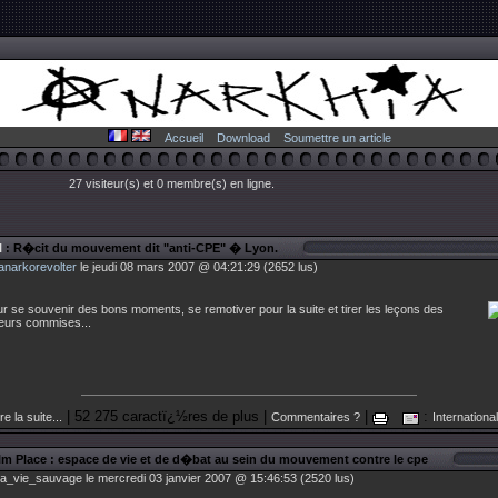
Accueil
Download
Soumettre un article
27 visiteur(s) et 0 membre(s) en ligne.
l
: R�cit du mouvement dit "anti-CPE" � Lyon.
anarkorevolter
le jeudi 08 mars 2007 @ 04:21:29 (2652 lus)
r se souvenir des bons moments, se remotiver pour la suite et tirer les leçons des
eurs commises...
| 52 275 caractï¿½res de plus |
|
:
re la suite...
Commentaires ?
International
ilm Place : espace de vie et de d�bat au sein du mouvement contre le cpe
la_vie_sauvage le mercredi 03 janvier 2007 @ 15:46:53 (2520 lus)