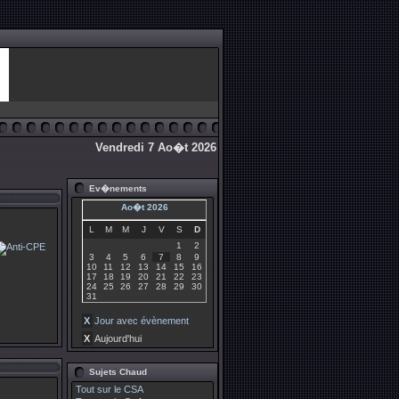
Vendredi 7 Ao�t 2026
Ev�nements
Ao�t 2026
L
M
M
J
V
S
D
1
2
3
4
5
6
7
8
9
10
11
12
13
14
15
16
17
18
19
20
21
22
23
24
25
26
27
28
29
30
31
X
Jour avec évènement
X
Aujourd'hui
Sujets Chaud
Tout sur le CSA