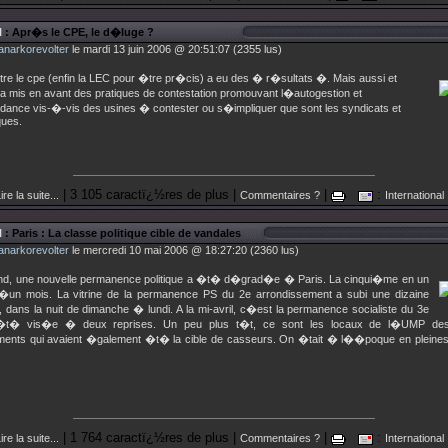
l
: Apr�s le CPE, le d�luge ?
anarkorevolter
le mardi 13 juin 2006 @ 20:51:07 (2355 lus)
ntre le cpe (enfin la LEC pour �tre pr�cis) a eu des � r�sultats �. Mais aussi et
e a mis en avant des pratiques de contestation promouvant l�autogestion et
ance vis-�-vis des usines � contester ou s�impliquer que sont les syndicats et
iques.
| 3 105 caractï¿½res de plus |
|
:
ire la suite...
Commentaires ?
International
l
: Paris : La classe politique cible de vandales
anarkorevolter
le mercredi 10 mai 2006 @ 18:27:20 (2360 lus)
d, une nouvelle permanence politique a �t� d�grad�e � Paris. La cinqui�me en un
�un mois. La vitrine de la permanence PS du 2e arrondissement a subi une dizaine
dans la nuit de dimanche � lundi. A la mi-avril, c�est la permanence socialiste du 3e
 �t� vis�e � deux reprises. Un peu plus t�t, ce sont les locaux de l�UMP de
ments qui avaient �galement �t� la cible de casseurs. On �tait � l��poque en pleines 
| 1 764 caractï¿½res de plus |
|
:
ire la suite...
Commentaires ?
International