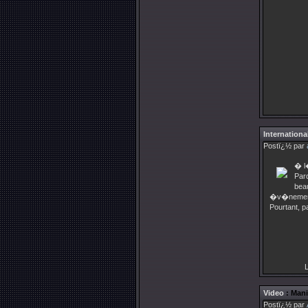
Internationa
Postï¿½ par
� l
Par
bea
�v�nements
Pourtant, p
L
Video
: Mani
Postï¿½ par