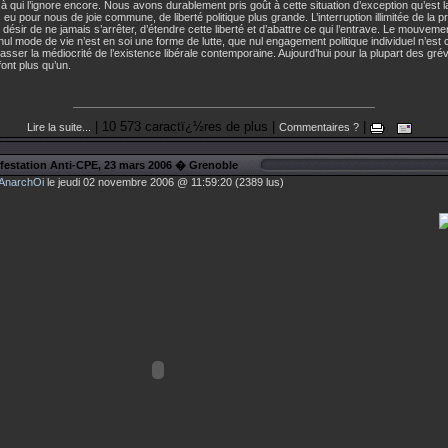
à qui l’ignore encore. Nous avons durablement pris goût à cette situation d’exception qu’est la
 eu pour nous de joie commune, de liberté politique plus grande. L’interruption illimitée de la p
le désir de ne jamais s’arrêter, d’étendre cette liberté et d’abattre ce qui l’entrave. Le mouvem
nul mode de vie n’est en soi une forme de lutte, que nul engagement politique individuel n’est c
asser la médiocrité de l’existence libérale contemporaine. Aujourd’hui pour la plupart des grév
 font plus qu’un.
| 10 573 caractï¿½res de plus |
|
Lire la suite...
Commentaires ?
festation Anti-CPE, 23 mars 2006 � Grenoble
AnarchOi
le jeudi 02 novembre 2006 @ 11:59:20 (2389 lus)