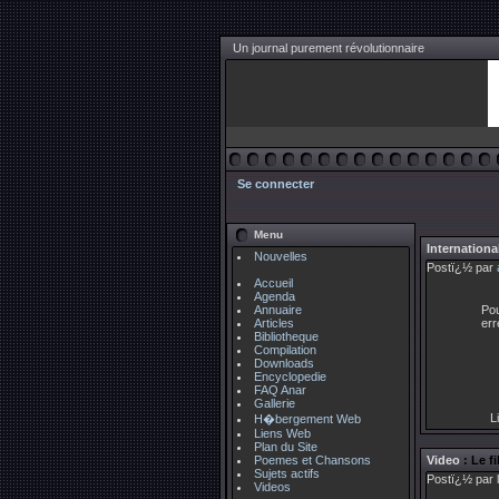
Un journal purement révolutionnaire
Se connecter
Menu
Internationa
Nouvelles
Postï¿½ par
Accueil
Agenda
Annuaire
Pou
Articles
err
Bibliotheque
Compilation
Downloads
Encyclopedie
FAQ Anar
Gallerie
Li
H�bergement Web
Liens Web
Plan du Site
Poemes et Chansons
Video
: Le f
Sujets actifs
Postï¿½ par 
Videos