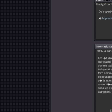
Video
: �a f
Postï¿½ par 
De superbe
�
http://
Internationa
Postï¿½ par
Les �tudian
leur claqu
comme toujo
indiquerait 
faire comm
d'occupati
o� la lutte
coutumi�re.
dans les ex
autrement,
Li