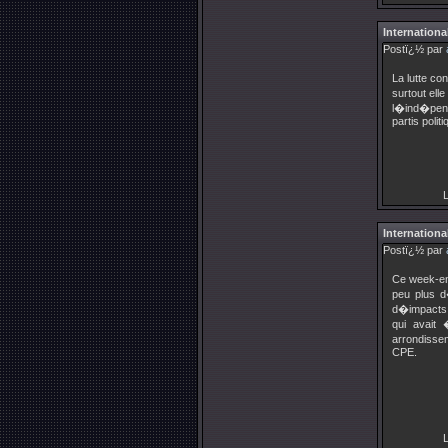
Internationa
Postï¿½ par
La lutte co
surtout ell
l�ind�pend
partis polit
L
Internationa
Postï¿½ par
Ce week-en
peu plus d
d�impacts, 
qui avait
arrondisse
CPE.
L