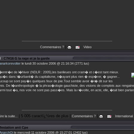
|
:
Commentaires ?
Video
l
: C7H16 G la rage et je la garde
anarkorevolter
le lundi 30 octobre 2006 @ 21:16:34 (2771 lus)
�entr�e de l�hiver (NDLR : 2005),les banlieues ont cram� et c�est tant mieux.
qu�s dans l�urbanit� du capitalisme, n�ayant plus rien � esp�rer, � gagner...
ucoup se sont pay�s quelques feux de joie.Tout semble avoir �t� dit sur les
. De l�anthropologie � la phras�ologie gauchiste, des visions de complots aux rengaines
armi tout �a, nos voix ne sont pas pass�es. Mais la r�volte, en acte, elle, �tait bien parlan
| 5 005 caractï¿½res de plus |
|
:
ire la suite...
Commentaires ?
International
festation anti Cpe
AnarchOi
le mercredi 11 octobre 2006 @ 15:27:01 (2402 lus)