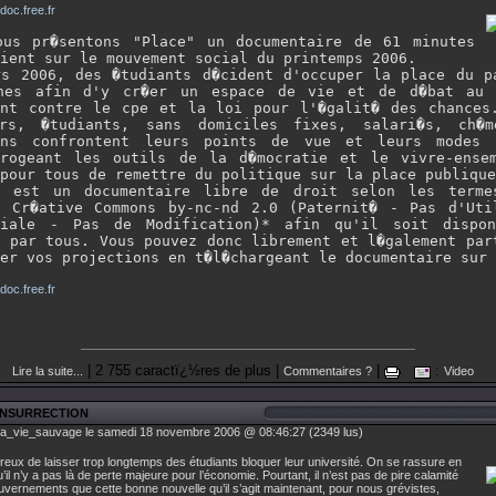
.doc.free.fr
ous pr�sentons "Place" un documentaire de 61 minutes
ient sur le mouvement social du printemps 2006.
rs 2006, des �tudiants d�cident d'occuper la place du p
nes afin d'y cr�er un espace de vie et de d�bat au 
ent contre le cpe et la loi pour l'�galit� des chances
rs, �tudiants, sans domiciles fixes, salari�s, ch�m
ins confrontent leurs points de vue et leurs modes 
rrogeant les outils de la d�mocratie et le vivre-ense
pour tous de remettre du politique sur la place publique
" est un documentaire libre de droit selon les term
e Cr�ative Commons by-nc-nd 2.0 (Paternit� - Pas d'Uti
ciale - Pas de Modification)* afin qu'il soit dispo
e par tous. Vous pouvez donc librement et l�galement par
er vos projections en t�l�chargeant le documentaire sur
.doc.free.fr
| 2 755 caractï¿½res de plus |
|
:
Lire la suite...
Commentaires ?
Video
INSURRECTION
la_vie_sauvage le samedi 18 novembre 2006 @ 08:46:27 (2349 lus)
ereux de laisser trop longtemps des étudiants bloquer leur université. On se rassure en
’il n’y a pas là de perte majeure pour l’économie. Pourtant, il n’est pas de pire calamité
uvernements que cette bonne nouvelle qu’il s’agit maintenant, pour nous grévistes,