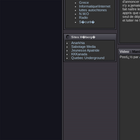
d’annoncer 
Grece
n’y a jamais
Informatique\Internet
fait naître 
luttes autochtones
appris que 
N.W.O
seul de dép
Radio
et lutter ne
S�curit�
Sites H�berg�
Anarkhia
Sabotage Media
Jeunesse Apatride
Video
: Mani
KKKanada
Postï¿½ par
Quebec Underground