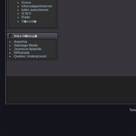
Grece
Informatique\Internet
luttes autochtones
N.W.O
Radio
S�curit�
Sites H�berg�
Anarkhia
Sabotage Media
Jeunesse Apatride
KKKanada
Quebec Underground
Temp