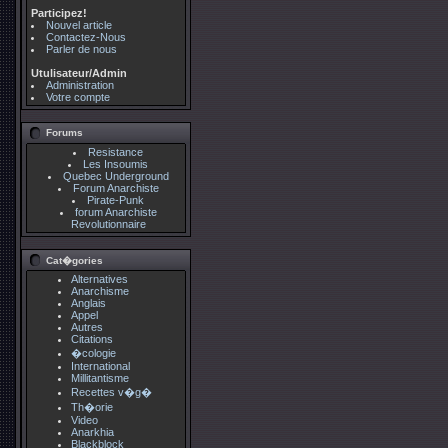
Participez!
Nouvel article
Contactez-Nous
Parler de nous
Utulisateur/Admin
Administration
Votre compte
Forums
Resistance
Les Insoumis
Quebec Underground
Forum Anarchiste
Pirate-Punk
forum Anarchiste
Revolutionnaire
Cat�gories
Alternatives
Anarchisme
Anglais
Appel
Autres
Citations
�cologie
International
Millitantisme
Recettes v�g�
Th�orie
Video
Anarkhia
Blackblock