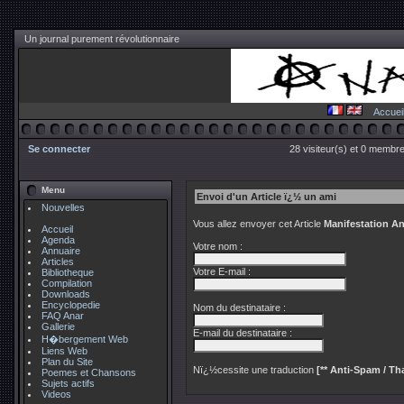
Un journal purement révolutionnaire
Accuei
Se connecter
28 visiteur(s) et 0 membre
Menu
Envoi d'un Article ï¿½ un ami
Nouvelles
Vous allez envoyer cet Article
Manifestation A
Accueil
Agenda
Votre nom :
Annuaire
Articles
Votre E-mail :
Bibliotheque
Compilation
Downloads
Encyclopedie
Nom du destinataire :
FAQ Anar
Gallerie
E-mail du destinataire :
H�bergement Web
Liens Web
Plan du Site
Nï¿½cessite une traduction
[** Anti-Spam / Tha
Poemes et Chansons
Sujets actifs
Videos