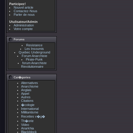
Participez!
Nouvel article
Contactez-Nous
Parler de nous
Utulisateur/Admin
Administration
Votre compte
Forums
Resistance
Les Insoumis
Quebec Underground
Forum Anarchiste
Pirate-Punk
forum Anarchiste
Revolutionnaire
Cat�gories
Alternatives
Anarchisme
Anglais
Appel
Autres
Citations
�cologie
International
Millitantisme
Recettes v�g�
Th�orie
Video
Anarkhia
Blackblock