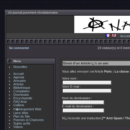
Un journal purement révolutionnaire
Accuei
Se connecter
23 visiteur(s) et 0 mem
Menu
Envoi d'un Article ï¿½ un ami
Nouvelles
Vous allez envoyer cet Article
Paris : La classe
Accueil
Agenda
Votre nom :
Annuaire
Articles
Votre E-mail :
Bibliotheque
Compilation
Downloads
Encyclopedie
Nom du destinataire :
FAQ Anar
Gallerie
E-mail du destinataire :
H�bergement Web
Liens Web
Plan du Site
Nï¿½cessite une traduction
[** Anti-Spam / Tha
Poemes et Chansons
Sujets actifs
Videos