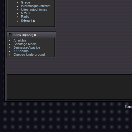
Grece
Informatique\Internet
luttes autochtones
N.W.O
Radio
S�curit�
Sites H�berg�
Anarkhia
Sabotage Media
Jeunesse Apatride
KKKanada
Quebec Underground
Temp