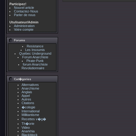
Participez!
Nouvel article
Contactez-Nous
Parler de nous
Utulisateur/Admin
Administration
Votre compte
Forums
Resistance
Les Insoumis
Quebec Underground
Forum Anarchiste
Pirate-Punk
forum Anarchiste
Revolutionnaire
Cat�gories
Alternatives
Anarchisme
Anglais
Appel
Autres
Citations
�cologie
International
Millitantisme
Recettes v�g�
Th�orie
Video
Anarkhia
Blackblock