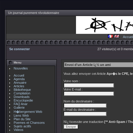
Un journal purement révolutionnaire
Accuei
Se connecter
27 visiteur(s) et 0 membr
Menu
Envoi d'un Article ï¿½ un ami
Nouvelles
Vous allez envoyer cet Article
Apr�s le CPE, l
Accueil
Agenda
Votre nom :
Annuaire
Articles
Votre E-mail :
Bibliotheque
Compilation
Downloads
Encyclopedie
Nom du destinataire :
FAQ Anar
Gallerie
E-mail du destinataire :
H�bergement Web
Liens Web
Plan du Site
Nï¿½cessite une traduction
[** Anti-Spam / Tha
Poemes et Chansons
Sujets actifs
Videos