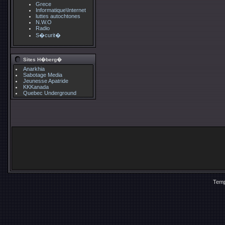
Grece
Informatique\Internet
luttes autochtones
N.W.O
Radio
S�curit�
Sites H�berg�
Anarkhia
Sabotage Media
Jeunesse Apatride
KKKanada
Quebec Underground
Temp