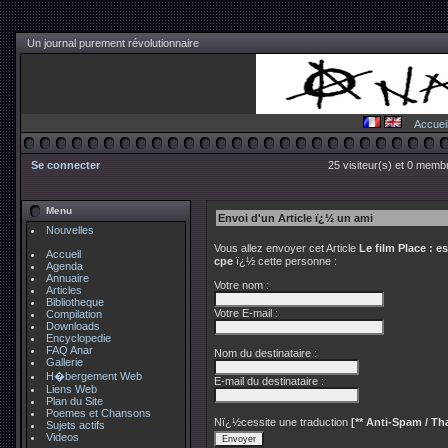
Un journal purement révolutionnaire
Accuei
Se connecter
25 visiteur(s) et 0 membr
Menu
Envoi d'un Article ï¿½ un ami
Nouvelles
Vous allez envoyer cet Article
Le film Place : 
Accueil
cpe
ï¿½ cette personne :
Agenda
Annuaire
Votre nom :
Articles
Bibliotheque
Votre E-mail :
Compilation
Downloads
Encyclopedie
FAQ Anar
Nom du destinataire :
Gallerie
H�bergement Web
E-mail du destinataire :
Liens Web
Plan du Site
Poemes et Chansons
Nï¿½cessite une traduction
[** Anti-Spam / Tha
Sujets actifs
Videos