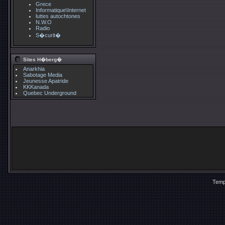
Grece
Informatique\Internet
luttes autochtones
N.W.O
Radio
S�curit�
Sites H�berg�
Anarkhia
Sabotage Media
Jeunesse Apatride
KKKanada
Quebec Underground
Temp