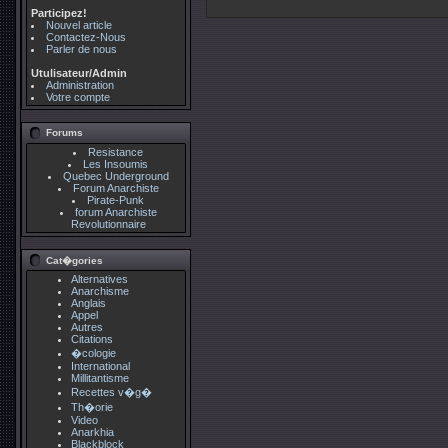
Participez!
Nouvel article
Contactez-Nous
Parler de nous
Utulisateur/Admin
Administration
Votre compte
Forums
Resistance
Les Insoumis
Quebec Underground
Forum Anarchiste
Pirate-Punk
forum Anarchiste
Revolutionnaire
Cat�gories
Alternatives
Anarchisme
Anglais
Appel
Autres
Citations
�cologie
International
Millitantisme
Recettes v�g�
Th�orie
Video
Anarkhia
Blackblock