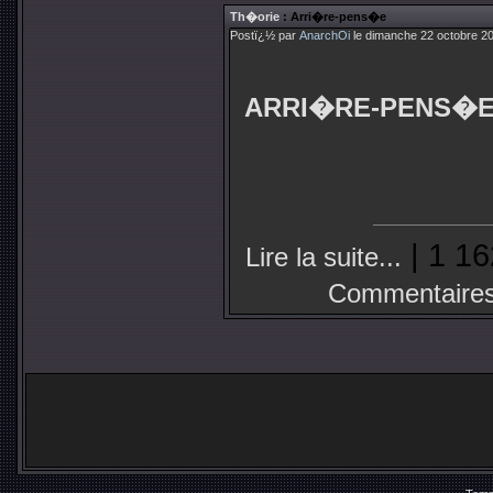
Th�orie
: Arri�re-pens�e
Postï¿½ par
AnarchOi
le dimanche 22 octobre 20
ARRI�RE-PENS�
| 1 16
Lire la suite...
Commentaires