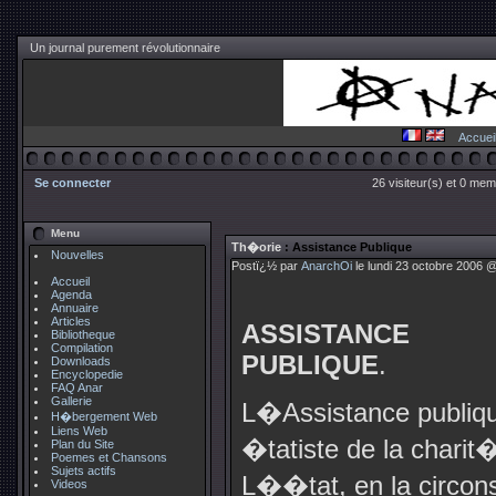
Un journal purement révolutionnaire
Accuei
Se connecter
26 visiteur(s) et 0 mem
Menu
Th�orie
: Assistance Publique
Nouvelles
Postï¿½ par
AnarchOi
le lundi 23 octobre 2006 @
Accueil
Agenda
Annuaire
Articles
ASSISTANCE
Bibliotheque
Compilation
PUBLIQUE
.
Downloads
Encyclopedie
FAQ Anar
Gallerie
L�Assistance publiq
H�bergement Web
Liens Web
�tatiste de la charit
Plan du Site
Poemes et Chansons
Sujets actifs
L��tat, en la circons
Videos