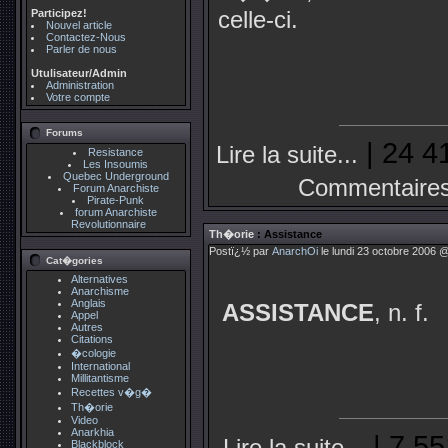
celle-ci.
Participez!
Nouvel article
Contactez-Nous
Parler de nous
Utulisateur/Admin
Administration
Votre compte
Forums
| 24 4
Lire la suite...
Resistance
Les Insoumis
Quebec Underground
Commentaires
Forum Anarchiste
Pirate-Punk
forum Anarchiste
Revolutionnaire
Th�orie
: Assistance
Postï¿½ par
AnarchOi
le lundi 23 octobre 2006 @
Cat�gories
Alternatives
Anarchisme
Anglais
ASSISTANCE
, n. f.
Appel
Autres
Citations
�cologie
International
Millitantisme
Recettes v�g�
Th�orie
Video
Anarkhia
| 7 55
Lire la suite...
Blackblock