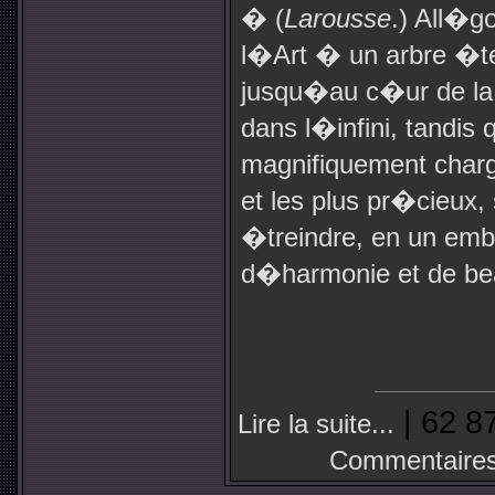
� (
Larousse
.) All�g
l�Art � un arbre �te
jusqu�au c�ur de la 
dans l�infini, tandis
magnifiquement charg�
et les plus pr�cieu
�treindre, en un em
d�harmonie et de be
| 62 8
Lire la suite...
Commentaires