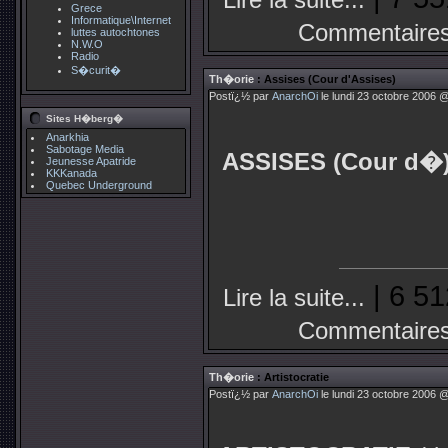
Grece
Informatique\Internet
Commentaires
luttes autochtones
N.W.O
Radio
S�curit�
Th�orie
: Assises (Cour d'Assises)
Postï¿½ par
AnarchOi
le lundi 23 octobre 2006 @
Sites H�berg�
Anarkhia
Sabotage Media
ASSISES (Cour d�
Jeunesse Apatride
KKKanada
Quebec Underground
| 6 51
Lire la suite...
Commentaires
Th�orie
: Artistocratie
Postï¿½ par
AnarchOi
le lundi 23 octobre 2006 @