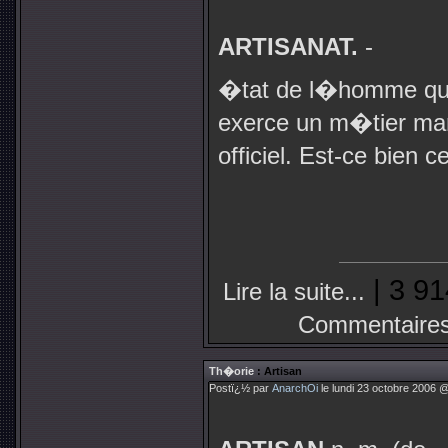
ARTISANAT.
-
�tat de l�homme qu
exerce un m�tier manu
officiel. Est-ce bien
| 3 91
Lire la suite...
Commentaires
Th�orie
: Artisan
Postï¿½ par
AnarchOi
le lundi 23 octobre 2006 @