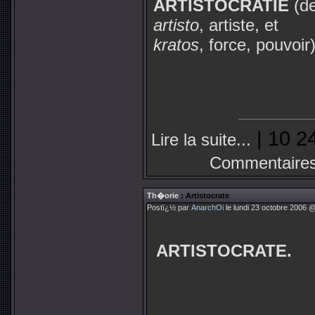
ARTISTOCRATIE
(d
artisto
, artiste, et
kratos
, force, pouvoir)
| 10 2
Lire la suite...
Commentaires
Th�orie
: Artistocrate
Postï¿½ par
AnarchOi
le lundi 23 octobre 2006 @
ARTISTOCRATE.