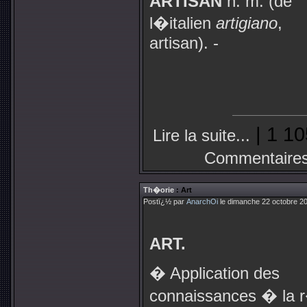
ARTISAN
n. m. (de
l�italien
artigiano
,
artisan). -
| 1 10
Lire la suite...
Commentaires
Th�orie
: Art
Postï¿½ par
AnarchOi
le dimanche 22 octobre 20
ART.
� Application des
connaissances � la r