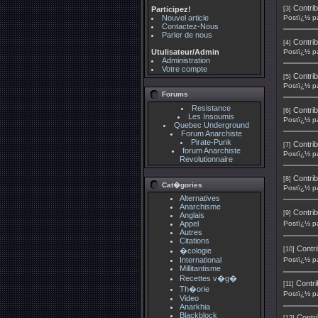
Contrib
Participez!
[3]
Nouvel article
Postï¿½ p
Contactez-Nous
Parler de nous
Contrib
[4]
Utulisateur/Admin
Postï¿½ p
Administration
Votre compte
Contrib
[5]
Postï¿½ p
Forums
Resistance
Contrib
[6]
Les Insoumis
Postï¿½ p
Quebec Underground
Forum Anarchiste
Pirate-Punk
Contrib
[7]
forum Anarchiste
Postï¿½ p
Revolutionnaire
Contrib
[8]
Cat�gories
Postï¿½ p
Alternatives
Anarchisme
Contrib
[9]
Anglais
Appel
Postï¿½ p
Autres
Citations
Contri
[10]
�cologie
International
Postï¿½ p
Millitantisme
Recettes v�g�
Contri
[11]
Th�orie
Postï¿½ p
Video
Anarkhia
Blackblock
Contri