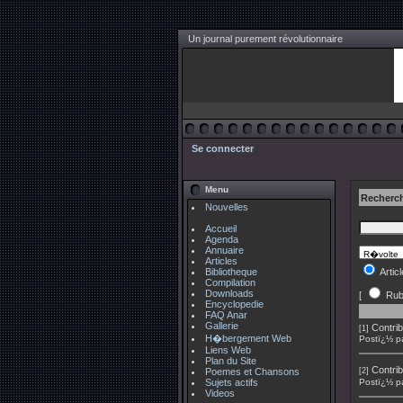
Un journal purement révolutionnaire
Se connecter
Menu
Recherc
Nouvelles
Accueil
Agenda
Annuaire
Articles
Bibliotheque
Artic
Compilation
Downloads
[
Rub
Encyclopedie
FAQ Anar
Gallerie
Contrib
[1]
H�bergement Web
Postï¿½ p
Liens Web
Plan du Site
Contrib
Poemes et Chansons
[2]
Sujets actifs
Postï¿½ p
Videos