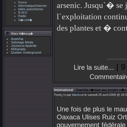
Grece
arsenic. Jusqu`� se
Informatique\Internet
luttes autochtones
N.W.O
l`exploitation conti
Radio
S�curit�
des plantes et � con
Sites H�berg�
Anarkhia
Sabotage Media
Jeunesse Apatride
KKKanada
Quebec Underground
| 9
Lire la suite...
Commentair
International
: Zaachila r�siste aux projets n�o-
Postï¿½ par
blackcat
le samedi 25 avril 2009 @ 18:3
Une fois de plus le ma
Oaxaca Ulises Ruiz Ort
gouvernement fédérale et