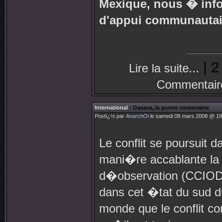
Mexique, nous � info
d'appui communautair
| 2
Lire la suite...
Commentair
International
: Oaxaca, la guerre souterraine
Postï¿½ par
AnarchOi
le samedi 08 mars 2008 @ 19:
Le conflit se poursuit 
mani�re accablante la 
d�observation (CCIOD
dans cet �tat du sud du
monde que le conflit c