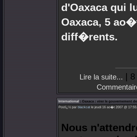
d'Oaxaca qui lu
Oaxaca, 5 ao�
diff�rents.
| 8
Lire la suite...
Commentair
International
: Oaxaca : virer le gouvernement de
Postï¿½ par
blackcat
le jeudi 16 ao�t 2007 @ 17:55:
Nous n'attendr