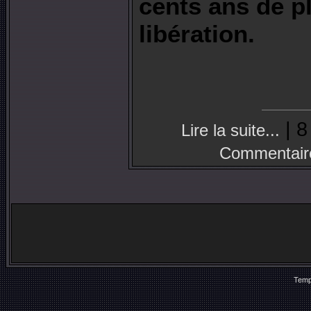
cents ans de p
libération.
| 8
Lire la suite...
Commentair
Temp