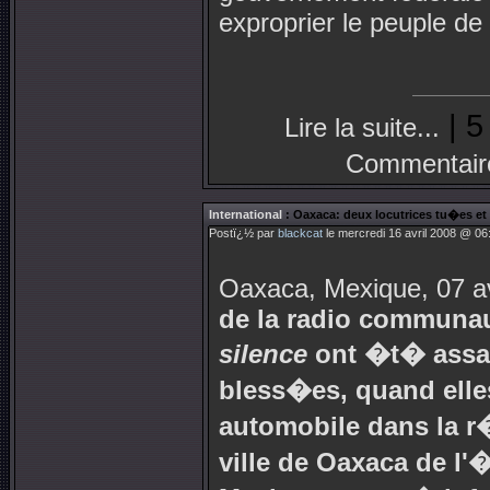
exproprier le peuple de 
| 5
Lire la suite...
Commentair
International
: Oaxaca: deux locutrices tu�es et
Postï¿½ par
blackcat
le mercredi 16 avril 2008 @ 06
Oaxaca, Mexique, 07 av
de la radio communa
silence
ont �t� assas
bless�es, quand elle
automobile dans la 
ville de Oaxaca de l