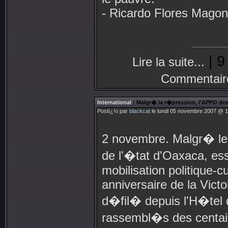
- Ricardo Flores Magon
| 9
Lire la suite...
Commentair
International
: Malgr� la r�pression, l'APPO des
Postï¿½ par
blackcat
le lundi 05 novembre 2007 @ 1
2 novembre. Malgr� le 
de l'�tat d'Oaxaca, ess
mobilisation politique-c
anniversaire de la Vict
d�fil� depuis l'H�tel
rassembl�s des centai