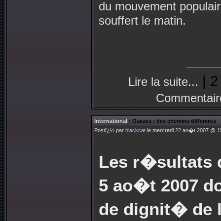
du mouvement populair
souffert le matin.
| 2
Lire la suite...
Commentair
International
: Oaxaca : des chemins differents
Postï¿½ par
blackcat
le mercredi 22 ao�t 2007 @ 15
Les r�sultats 
5 ao�t 2007 d
de dignit� de 