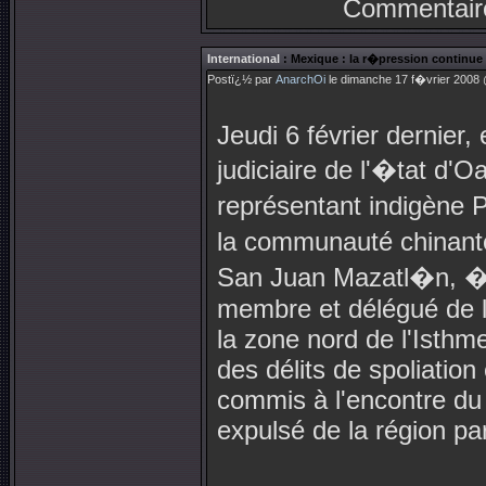
Commentair
International
: Mexique : la r�pression continue d
Postï¿½ par
AnarchOi
le dimanche 17 f�vrier 2008 
Jeudi 6 février dernier, 
judiciaire de l'�tat d'O
représentant indigène 
la communauté chinant
San Juan Mazatl�n, �t
membre et délégué de 
la zone nord de l'Isth
des délits de spoliatio
commis à l'encontre du
expulsé de la région pa