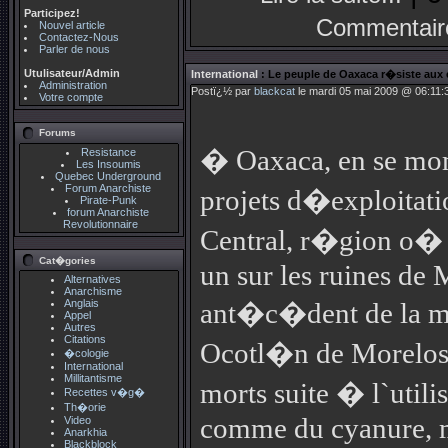
Participez!
Commentair
Nouvel article
Contactez-Nous
Parler de nous
Utulisateur/Admin
International
: Le peuple de Oaxaca r�siste aux 
Administration
Postï¿½ par
blackcat
le mardi 05 mai 2009 @ 06:11:3
Votre compte
Forums
� Oaxaca, en se mome
Resistance
Les Insoumis
Quebec Underground
Forum Anarchiste
projets d�exploitati
Pirate-Punk
forum Anarchiste
Revolutionnaire
Central, r�gion o� s
Cat�gories
un sur les ruines de 
Alternatives
Anarchisme
Anglais
ant�c�dent de la m
Appel
Autres
Citations
Ocotl�n de Morelos, 
�cologie
International
Millitantisme
morts suite � l`utili
Recettes v�g�
Th�orie
comme du cyanure, me
Video
Anarkhia
Blackblock