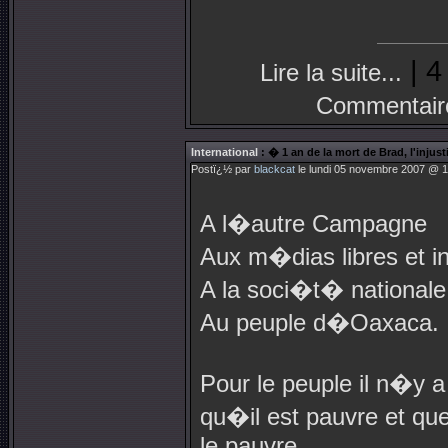
| 4
Lire la suite...
Commentair
International
: � 1 an de la mort de Brad, l'injus
Postï¿½ par
blackcat
le lundi 05 novembre 2007 @ 1
A l�autre Campagne
Aux m�dias libres et 
A la soci�t� nationale 
Au peuple d�Oaxaca.
Pour le peuple il n�y 
qu�il est pauvre et que
le pauvre.