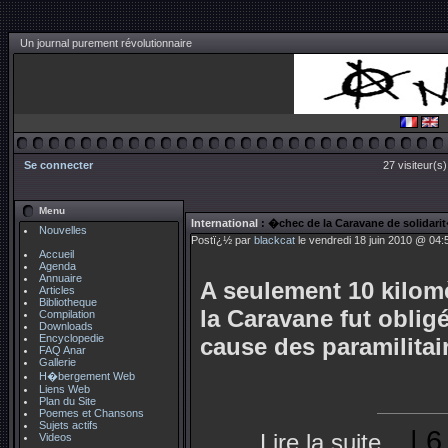
Un journal purement révolutionnaire
Se connecter
27 visiteur(s
Menu
International
: �chec de la Caravane de solidari
Nouvelles
Postï¿½ par
blackcat
le vendredi 18 juin 2010 @ 04:
Accueil
Agenda
Annuaire
A seulement 10 kilom
Articles
Bibliotheque
la Caravane fut obligé
Compilation
Downloads
Encyclopedie
cause des paramilitai
FAQ Anar
Gallerie
H�bergement Web
Liens Web
Plan du Site
Poemes et Chansons
Sujets actifs
| 6
Lire la suite...
Videos