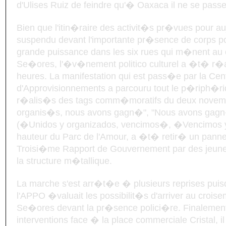
d'Ulises Ruiz de feindre qu'� Oaxaca il ne se passe 
Bien que l'itin�raire des activit�s pr�vues pour a
suspendu devant l'importante pr�sence de corps po
grande puissance dans les six rues qui m�nent au
Se�ores, l'�v�nement politico culturel a �t� r�a
heures. La manifestation qui est pass�e par la Cen
d'Approvisionnements a parcouru tout le p�riph�
r�alis�s des tags comm�moratifs du deux novemb
organis�s, nous avons gagn�", "Nous avons gagn
(�Unidos y organizados, vencimos�, �Vencimos 
hauteur du Parc de l'Amour, a �t� retir� un pann
Troisi�me Rapport de Gouvernement par des jeune
la structure m�tallique.
La marche s'est arr�t�e � plusieurs reprises puis
l'APPO �valuait les possibilit�s d'arriver au crois
Se�ores devant la pr�sence polici�re. Finalement
interventions face � la place commerciale Cristal,