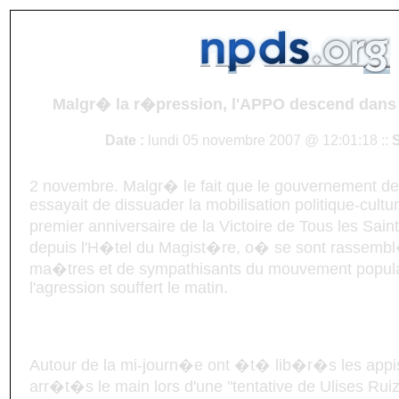
Malgr� la r�pression, l'APPO descend dans 
Date :
lundi 05 novembre 2007 @ 12:01:18 ::
S
2 novembre. Malgr� le fait que le gouvernement de
essayait de dissuader la mobilisation politique-cultu
premier anniversaire de la Victoire de Tous les Sai
depuis l'H�tel du Magist�re, o� se sont rassembl
ma�tres et de sympathisants du mouvement popu
l'agression souffert le matin.
Autour de la mi-journ�e ont �t� lib�r�s les appis
arr�t�s le main lors d'une "tentative de Ulises Rui