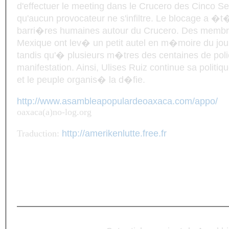
d'effectuer le meeting dans le Crucero des Cinco Se
qu'aucun provocateur ne s'infiltre. Le blocage a �
barri�res humaines autour du Crucero. Des membr
Mexique ont lev� un petit autel en m�moire du journ
tandis qu'� plusieurs m�tres des centaines de polici
manifestation. Ainsi, Ulises Ruiz continue sa politi
et le peuple organis� la d�fie.
http://www.asambleapopulardeoaxaca.com/appo/
oaxaca(a)no-log.org
Traduction:
http://amerikenlutte.free.fr