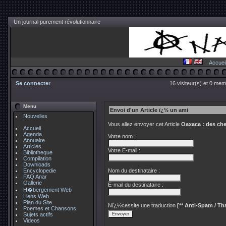
Un journal purement révolutionnaire
Accuei
Se connecter
16 visiteur(s) et 0 mem
Menu
Envoi d'un Article ï¿½ un ami
Nouvelles
Vous allez envoyer cet Article
Oaxaca : des che
Accueil
Agenda
Votre nom :
Annuaire
Articles
Votre E-mail :
Bibliotheque
Compilation
Downloads
Encyclopedie
Nom du destinataire :
FAQ Anar
Gallerie
E-mail du destinataire :
H�bergement Web
Liens Web
Plan du Site
Nï¿½cessite une traduction
[** Anti-Spam / Tha
Poemes et Chansons
Sujets actifs
Videos