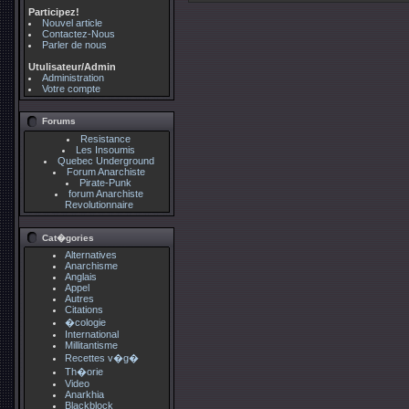
Participez!
Nouvel article
Contactez-Nous
Parler de nous
Utulisateur/Admin
Administration
Votre compte
Forums
Resistance
Les Insoumis
Quebec Underground
Forum Anarchiste
Pirate-Punk
forum Anarchiste
Revolutionnaire
Cat�gories
Alternatives
Anarchisme
Anglais
Appel
Autres
Citations
�cologie
International
Millitantisme
Recettes v�g�
Th�orie
Video
Anarkhia
Blackblock