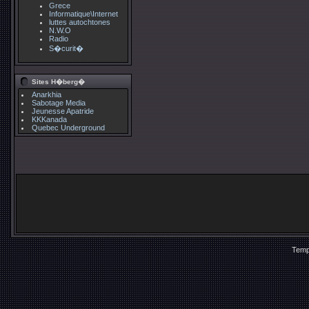
Grece
Informatique\Internet
luttes autochtones
N.W.O
Radio
S�curit�
Sites H�berg�
Anarkhia
Sabotage Media
Jeunesse Apatride
KKKanada
Quebec Underground
Temp