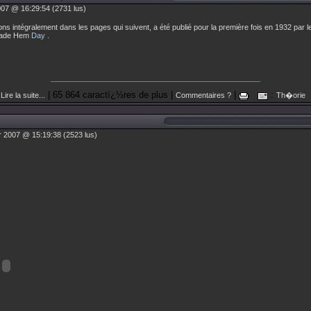
007 @ 16:29:54 (2731 lus)
 intégralement dans les pages qui suivent, a été publié pour la première fois en 1932 par le
arade Hem
Day
.
| 65 864 caractï¿½res de plus |
|
:
Lire la suite...
Commentaires ?
Th�orie
r 2007 @ 15:19:38 (2523 lus)