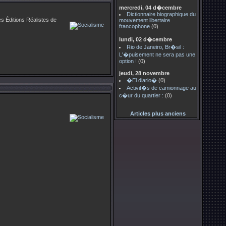
mercredi, 04 d�cembre
Dictionnaire biographique du
s Éditions Réalistes de
mouvement libertaire
francophone
(0)
lundi, 02 d�cembre
Rio de Janeiro, Br�sil :
L'�puisement ne sera pas une
option !
(0)
jeudi, 28 novembre
�El diario�
(0)
Activit�s de camionnage au
c�ur du quartier :
(0)
Articles plus anciens