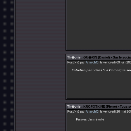
Th�orie
: GU�RIN (Daniel) - Sur le socia
Postï¿½ par
AnarchOi
le vendredi 09 juin 20
Entretien paru dans "La Chronique soc
Th�orie
: KROPOTKINE (Pierre) - Tous soc
Postï¿½ par
AnarchOi
le vendredi 26 mai 20
Paroles d’un révolté