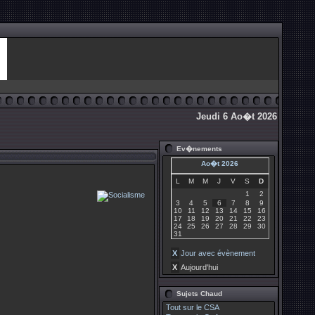
Jeudi 6 Ao�t 2026
Ev�nements
Ao�t 2026
L
M
M
J
V
S
D
1
2
3
4
5
6
7
8
9
10
11
12
13
14
15
16
17
18
19
20
21
22
23
24
25
26
27
28
29
30
31
X
Jour avec évènement
X
Aujourd'hui
Sujets Chaud
Tout sur le CSA