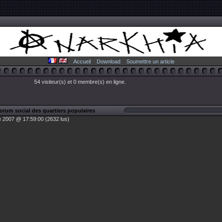
Accueil
Download
Soumettre un article
54 visiteur(s) et 0 membre(s) en ligne.
orum social des quartiers populaires
 2007 @ 17:59:00 (2632 lus)