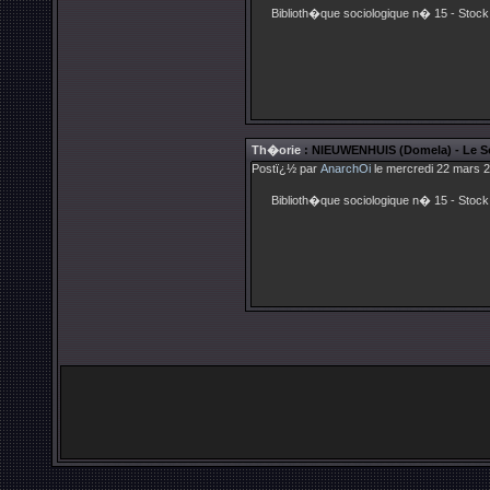
Biblioth�que sociologique n� 15 - Stock
Th�orie
: NIEUWENHUIS (Domela) - Le Soci
Postï¿½ par
AnarchOi
le mercredi 22 mars 2
Biblioth�que sociologique n� 15 - Stock