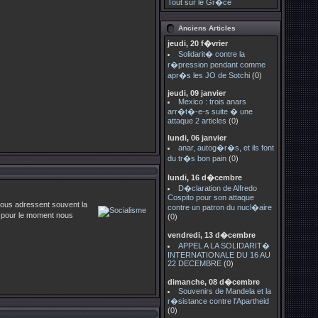
Tout sur le Gr�ce
Anciens Articles
jeudi, 20 f�vrier
Solidarit� contre la
r�pression pendant comme
apr�s les JO de Sotchi
(0)
jeudi, 09 janvier
Mexico : trois anars
arr�t�-e-s suite � une
attaque 2 articles
(0)
lundi, 06 janvier
anar, autog�r�s, et ils font
du tr�s bon pain
(0)
lundi, 16 d�cembre
D�claration de Alfredo
Cospito pour son attaque
nous adressent souvent la
contre un patron du nucl�aire
s pour le moment nous
(0)
vendredi, 13 d�cembre
APPEL A LA SOLIDARIT�
INTERNATIONALE DU 16 AU
22 DECEMBRE
(0)
dimanche, 08 d�cembre
Souvenirs de Mandela et la
r�sistance contre l'Apartheid
(0)