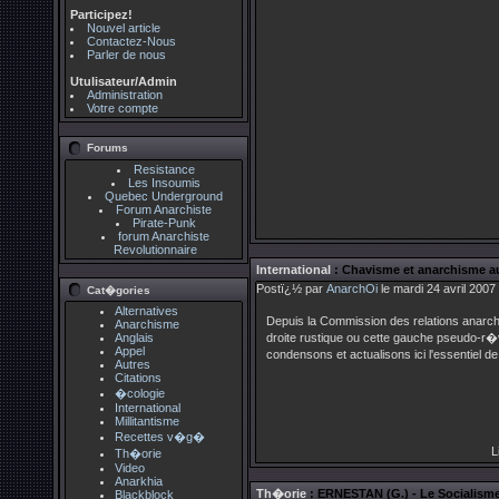
Participez!
Nouvel article
Contactez-Nous
Parler de nous
Utulisateur/Admin
Administration
Votre compte
Forums
Resistance
Les Insoumis
Quebec Underground
Forum Anarchiste
Pirate-Punk
forum Anarchiste
Revolutionnaire
International
: Chavisme et anarchisme a
Postï¿½ par
AnarchOi
le mardi 24 avril 2007
Cat�gories
Alternatives
Depuis la Commission des relations anarchi
Anarchisme
Anglais
droite rustique ou cette gauche pseudo-r�
Appel
condensons et actualisons ici l'essentiel 
Autres
Citations
�cologie
International
Millitantisme
Recettes v�g�
L
Th�orie
Video
Anarkhia
Th�orie
: ERNESTAN (G.) - Le Socialisme
Blackblock