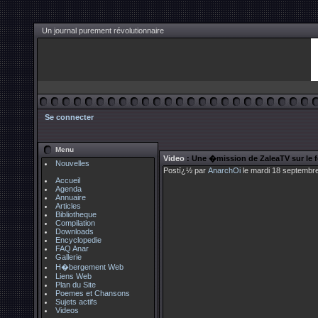
Un journal purement révolutionnaire
Se connecter
Menu
Video
: Une �mission de ZaleaTV sur le f
Nouvelles
Postï¿½ par
AnarchOi
le mardi 18 septembre
Accueil
Agenda
Annuaire
Articles
Bibliotheque
Compilation
Downloads
Encyclopedie
FAQ Anar
Gallerie
H�bergement Web
Liens Web
Plan du Site
Poemes et Chansons
Sujets actifs
Videos