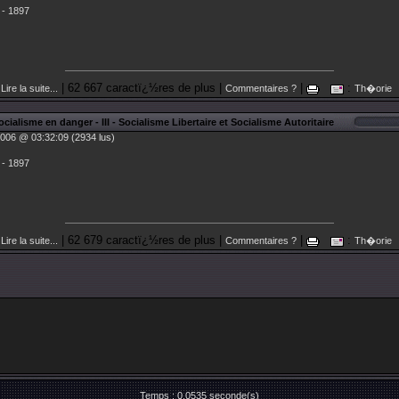
 - 1897
| 62 667 caractï¿½res de plus |
|
:
Lire la suite...
Commentaires ?
Th�orie
alisme en danger - III - Socialisme Libertaire et Socialisme Autoritaire
006 @ 03:32:09 (2934 lus)
 - 1897
| 62 679 caractï¿½res de plus |
|
:
Lire la suite...
Commentaires ?
Th�orie
Temps : 0.0535 seconde(s)