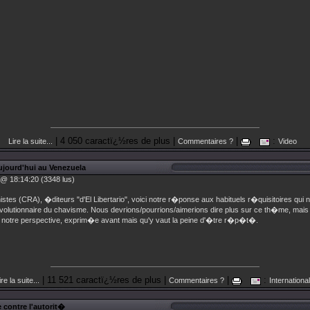
| 4 050 caractï¿½res de plus |
|
:
Lire la suite...
Commentaires ?
Video
ujourd'hui au Venezuela
 @ 18:14:20 (3348 lus)
stes (CRA), �diteurs "d'El Libertario", voici notre r�ponse aux habituels r�quisitoires qui 
volutionnaire du chavisme. Nous devrions/pourrions/aimerions dire plus sur ce th�me, mai
de notre perspective, exprim�e avant mais qu'y vaut la peine d'�tre r�p�t�.
| 11 521 caractï¿½res de plus |
|
:
ire la suite...
Commentaires ?
International
 contre l'autorit�