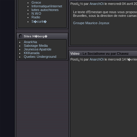
Grece
Postï¿½ par
AnarchOi
le mercredi 04 avril 2
Informatique\Internet
luttes autochtones
Le texte d’Ernestan que nous vous proposons
N.W.O
Bruxelles, sous la direction de notre cam
Radio
S�curit�
Groupe Maurice-Joyeux
Sites H�berg�
Anarkhia
Sabotage Media
Jeunesse Apatride
KKKanada
Video
: Le Socialisme vu par Chavez
Quebec Underground
Postï¿½ par
AnarchOi
le mercredi 14 f�vrie