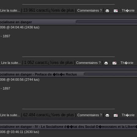
| 13 961 caractï¿½res de plus |
|
:
Lire la suite...
Commentaires ?
Th�orie
cialisme en danger
006 @ 04:04:46 (2436 lus)
 - 1897
| 1 052 caractï¿½res de plus |
|
:
Lire la suite...
Commentaires ?
Th�orie
cialisme en danger - Preface de �lis�e Reclus
006 @ 04:00:56 (2744 lus)
 - 1897
| 62 484 caractï¿½res de plus |
|
:
Lire la suite...
Commentaires ?
Th�orie
ialisme en danger - IV - Le Socialisme d��tat des Social-D�mocrates et la Libert�
006 @ 03:46:11 (2630 lus)