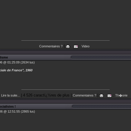
|
:
Commentaires ?
Video
lisme
06 @ 01:25:09 (2634 lus)
iale de France", 1960
| 4 526 caractï¿½res de plus |
|
:
Lire la suite...
Commentaires ?
Th�orie
ialistes !
06 @ 12:51:55 (2865 lus)