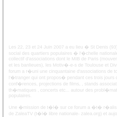
Les 22, 23 et 24 Juin 2007 a eu lieu � St Denis (93
social des quartiers populaires � l'�chelle nationa
collectif d'associations dont le MIB de Paris (mouve
et les banlieues), les Motiv�-e-s de Toulouse et D
forum a r�uni une cinquantaine d'associations de to
l'�tranger qui ont propos� pendant ces trois jour
conf�rences, projections de films, , stands associat
th�matiques , concerts etc... autour des probl�mat
populaires.
Une �mission de t�l� sur ce forum a �t� r�alis
de ZaleaTV (t�l� libre nationale- zalea.org) et auj