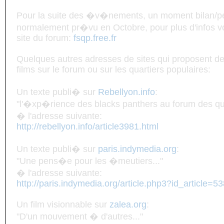
Pour la suite des �v�nements, un moment bilan/pe
normalement pr�vu en Octobre, pour plus d'infos vo
site du forum:
fsqp.free.fr
Quelques autres adresses de sites qui proposent des
films sur le forum ou sur les quartiers populaires:
Un texte publi� sur
Rebellyon.info
:
"l'�xp�rience des blacks panthers au forum des qua
� l'adresse suivante:
http://rebellyon.info/article3981.html
Un texte publi� sur
paris.indymedia.org
:
"Une pens�e pour les �meutiers..."
� l'adresse suivante:
http://paris.indymedia.org/article.php3?id_article=5
Un film visionnable sur
zalea.org
:
"D'un mouvement � d'autres..."