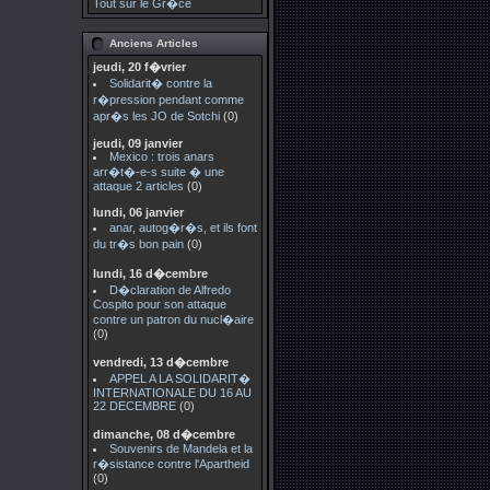
Tout sur le Gr�ce
Anciens Articles
jeudi, 20 f�vrier
Solidarit� contre la
r�pression pendant comme
apr�s les JO de Sotchi
(0)
jeudi, 09 janvier
Mexico : trois anars
arr�t�-e-s suite � une
attaque 2 articles
(0)
lundi, 06 janvier
anar, autog�r�s, et ils font
du tr�s bon pain
(0)
lundi, 16 d�cembre
D�claration de Alfredo
Cospito pour son attaque
contre un patron du nucl�aire
(0)
vendredi, 13 d�cembre
APPEL A LA SOLIDARIT�
INTERNATIONALE DU 16 AU
22 DECEMBRE
(0)
dimanche, 08 d�cembre
Souvenirs de Mandela et la
r�sistance contre l'Apartheid
(0)