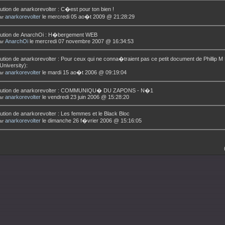
ution de
anarkorevolter
:
C�est pour ton bien !
anarkorevolter
le mercredi 05 ao�t 2009 @ 21:28:29
ar
ution de
AnarchOi
:
H�bergement WEB
AnarchOi
le mercredi 07 novembre 2007 @ 16:34:53
ar
ution de
anarkorevolter
:
Pour ceux qui ne conna�traient pas ce petit document de Phillip M
University):
anarkorevolter
le mardi 15 ao�t 2006 @ 09:19:04
ar
ution de
anarkorevolter
:
COMMUNIQU� DU ZAPONS - N�1
anarkorevolter
le vendredi 23 juin 2006 @ 15:28:20
ar
ution de
anarkorevolter
:
Les femmes et le Black Bloc
anarkorevolter
le dimanche 26 f�vrier 2006 @ 15:16:05
ar