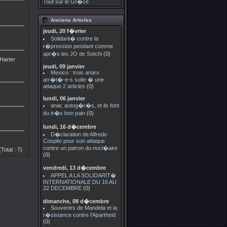
Tout sur le Gr�ce
Anciens Articles
jeudi, 20 f�vrier
Solidarit� contre la
r�pression pendant comme
apr�s les JO de Sotchi
(0)
 Harter
jeudi, 09 janvier
Mexico : trois anars
arr�t�-e-s suite � une
attaque 2 articles
(0)
lundi, 06 janvier
anar, autog�r�s, et ils font
du tr�s bon pain
(0)
lundi, 16 d�cembre
D�claration de Alfredo
Cospito pour son attaque
contre un patron du nucl�aire
(Total : 7)
(0)
vendredi, 13 d�cembre
APPEL A LA SOLIDARIT�
INTERNATIONALE DU 16 AU
22 DECEMBRE
(0)
dimanche, 08 d�cembre
Souvenirs de Mandela et la
r�sistance contre l'Apartheid
(0)