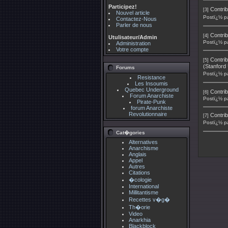
Participez!
Contrib
[3]
Nouvel article
Postï¿½ p
Contactez-Nous
Parler de nous
Contrib
[4]
Utulisateur/Admin
Postï¿½ p
Administration
Votre compte
Contrib
[5]
(Stanford 
Forums
Postï¿½ p
Resistance
Les Insoumis
Quebec Underground
Contrib
[6]
Forum Anarchiste
Postï¿½ p
Pirate-Punk
forum Anarchiste
Revolutionnaire
Contrib
[7]
Postï¿½ p
Cat�gories
Alternatives
Anarchisme
Anglais
Appel
Autres
Citations
�cologie
International
Millitantisme
Recettes v�g�
Th�orie
Video
Anarkhia
Blackblock