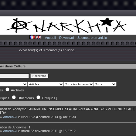
Accueil
Download
Soumettre un article
22 visiteur(s) et 0 membre(s) en ligne.
er dans Culture
les
Archives
riques
Utilisateurs
Critiques ]
ution de
Anonyme
:
ANARKHIA ENSEMBLE SPATIAL vers ANARKHIA SYMPHONIC SPACE
TRA
AnarchOi
le lundi 15 d�cembre 2014 @ 08:06:34
ar
ution de
Anonyme
:
!
AnarchOi
le mardi 22 novembre 2011 @ 15:27:12
ar