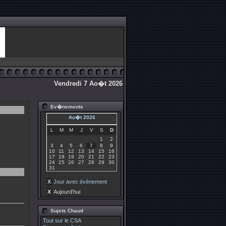
Vendredi 7 Ao�t 2026
Ev�nements
Ao�t 2026
L
M
M
J
V
S
D
1
2
3
4
5
6
7
8
9
10
11
12
13
14
15
16
17
18
19
20
21
22
23
24
25
26
27
28
29
30
31
X
Jour avec évènement
X
Aujourd'hui
Sujets Chaud
Tout sur le CSA