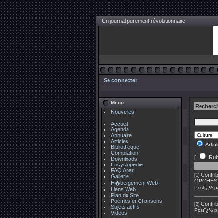
Un journal purement révolutionnaire
Se connecter
Menu
Recherch
Nouvelles
Accueil
Agenda
Annuaire
Articles
Artic
Bibliotheque
Compilation
[
Rub
Downloads
Encyclopedie
FAQ Anar
Contrib
[1]
Gallerie
ORCHES
H�bergement Web
Postï¿½ p
Liens Web
Plan du Site
Poemes et Chansons
Contrib
[2]
Sujets actifs
Postï¿½ p
Videos