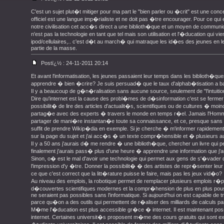
C'est un sujet plut�t mitiger pour ma part le "bien parler ou �crit" est une conc
officiel est une langue imp�rialiste et ne doit pas �tre encourager. Pour ce qui 
notre civilisation cet acc�s direct a une biblioth�que et un moyen de commu
n'est pas la technologie en tant que tel mais son utilisation et l'�ducation qui
ipod/cellulaires,.. c'est d�t au march� qui matraque les id�es des jeunes en le
partie de la masse.
Postï¿½ : 24-11-2011 20:14
Et avant l'informatisation, les jeunes passaient leur temps dans les biblioth�qu
apprendre � bien �crire? Je suis persuad� que le taux d'alphab�tisation a ba
Il y a beaucoup de g�n�ralisation sans aucune source, seulement de "l'intuiti
Dire qu'internet est la cause des probl�mes de d�sinformation c'est se fermer
possibilit� de lire des articles d'actualit�s, scientifiques ou de cultures � moi
partag�e avec des experts � travers le monde en temps r�el. Jamais l'Homme
partager de mani�re instantan�e toute sa connaissance, et ce, presque sans limit
suffit de prendre Wikip�dia en exemple. Si je cherche � m'informer rapidement 
sur la page du sujet et j'ai acc�s � un texte compr�hensible et � plusieurs au
Il y a 50 ans j'aurais d� me rendre � une biblioth�que, chercher un livre qui 
finalement j'aurais pass� plus d'une heure � apprendre une information que j'a
Sinon, o� est le mal d'avoir une technologie qui permet aux gens de s'�vader
l'impression d'y �tre. Donner la possibilit� � des artistes de repr�senter leu
ce que c'est correct que la litt�rature puisse le faire, mais pas les jeux vid�o?
Au niveau des emplois, la robotique permet de remplacer plusieurs emplois r�p
d�couvertes scientifiques modernes et la compr�hension de plus en plus pou
ne seraient pas possibles sans l'informatique. Si aujourd'hui on est capable de tr
parce qu�on a des outils qui permettent de r�aliser des milliards de calculs p
M�me l'�ducation est plus accessible gr�ce � internet. Il est maintenant pos
internet. Certaines universit�s proposent m�me des cours gratuits qui son