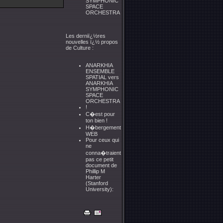
SYMPHONIC
SPACE
ORCHESTRA
Les derniï¿½res
nouvelles ï¿½ propos
de Culture :
ANARKHIA
ENSEMBLE
SPATIAL vers
ANARKHIA
SYMPHONIC
SPACE
ORCHESTRA
!
C�est pour
ton bien !
H�bergement
WEB
Pour ceux qui
ne
conna�traient
pas ce petit
document de
Phillip M
Harter
(Stanford
University):