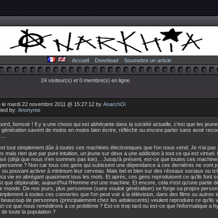
Accueil
Download
Soumettre un article
24 visiteur(s) et 0 membre(s) en ligne.
 le mardi 22 novembre 2011 @ 15:27:12 by
AnarchOi
uted by:
Anonyme
bord, bonsoir ! Il y a une chose qui est abhérante dans la société actuelle, c'est que les jeune
 génération savent de moins en moins bien écrire, réfléchir ou encore parler sans avoir recou
...
est tout simplement dûe à toutes ces machines électroniques que l'on nous vend. Je n'ai pa
 mais rien que par pure intuition, un jeune sur deux a une addiction à tout ce qui est virtuel. 
isé (déjà que nous n'en sommes pas loin)... Jusqu'à présent, est-ce que toutes ces machines 
 personne ? Non car tous ces gens qui subissent une dépendance à ces dernières ne vont p
s ou pouvant activer à minimum leur cerveau. Mais bel et bien sur des réseaux sociaux ou tc
sa vie en abrégant quasiment tous les mots. Et après, ces gens reproduisent ce qu'ils font sur 
st que déplorable, aujourd'hui l'Homme est une machine. Et encore, cela n'est qu'une partie d
e monde. De nos jours, plus personnne (sans vouloir généraliser) se forge sa propre personna
implement à toutes ces conneries que l'on peut voir à la télévision, dans des films ou autres t
 beaucoup de personnes (principalement chez les adolescents) veulent reproduire ce qu'ils vo
t-ce que nous remédirons à ce problème ? Est-ce trop tard ou est-ce que l'informatique a h
de toute la population ?