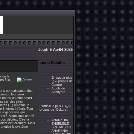
Jeudi 6 Ao�t 2026
Liens Relatifs
s de la
En savoir plus
rs à la
ï¿½ propos de
Culture
Article de
s pris connaissance des
Anonyme
Bientôt, tout sera
ont eu un effet positif
as sur des sites
hatch (...) où chacun
L'Article le plus lu ï¿½
internet à l'écrit. Tout
propos de Culture :
e la gengraine qui
lité. A quoi cela est dû
rucs débiles. C'est à
ANARKHIA
ient virtuellement. Mais
ENSEMBLE
ypnotisé le système
SPATIAL vers
ANARKHIA