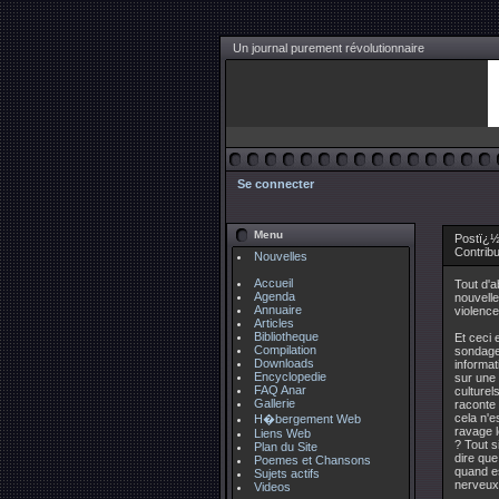
Un journal purement révolutionnaire
Se connecter
Menu
Postï¿½
Contrib
Nouvelles
Accueil
Tout d'a
Agenda
nouvelle
Annuaire
violence.
Articles
Bibliotheque
Et ceci 
Compilation
sondages
Downloads
informat
Encyclopedie
sur une
FAQ Anar
culturel
Gallerie
raconte 
cela n'e
H�bergement Web
ravage l
Liens Web
? Tout s
Plan du Site
dire que
Poemes et Chansons
quand es
Sujets actifs
nerveux 
Videos