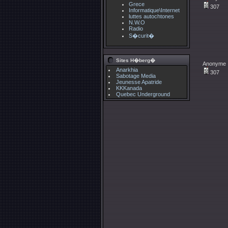
Grece
307
Informatique\Internet
luttes autochtones
N.W.O
Radio
S�curit�
Sites H�berg�
Anonyme
Anarkhia
307
Sabotage Media
Jeunesse Apatride
KKKanada
Quebec Underground