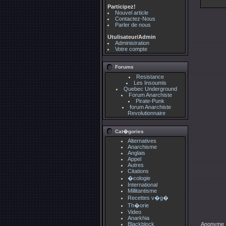
Participez!
Nouvel article
Contactez-Nous
Parler de nous
Utulisateur/Admin
Administration
Votre compte
Forums
Resistance
Les Insoumis
Quebec Underground
Forum Anarchiste
Pirate-Punk
forum Anarchiste
Revolutionnaire
Cat�gories
Alternatives
Anarchisme
Anglais
Appel
Autres
Citations
�cologie
International
Millitantisme
Recettes v�g�
Th�orie
Video
Anarkhia
Blackblock
Anonyme