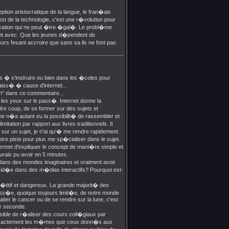
eption aristocratique de la langue, le fran�ais
est de la technologie, c'est une r�volution pour
nication qui ne peut �tre �gal�. Le probl�me
 vient avec. Que les jeunes d�pendent de
urs fesant accroire que sans sa ils ne font pas
es � s'instruire ou bien dans les �coles pour
iss� � cause d'internet...
on" dans ce commentaire...
 les yeux sur le pass�. Internet donne la
ndre coup, de se former sur des sujets et
 n�a autant eu la possibilit� de rassembler et
ation par rapport aux livres traditionnels. Il
sur un sujet, je n'ai qu'� me rendre rapidement
tre piste pour plus me sp�cialiser dans le sujet.
permet d'expliquer le concept de mani�re simple et
urais pu avoir en 5 minutes.
 dans des mondes imaginaires et vraiment avoir
r id�e dans des m�dias interactifs? Pourquoi est-
�titif et dangereux. La grande majorit� des
ss�e, quoique toujours limit�e, de notre monde
aiter le cancer ou de se rendre sur la lune, c'est
ar seconde.
sible de r�aliser des cours coll�giaux par
t exactement les m�mes que ceux donn�s aux