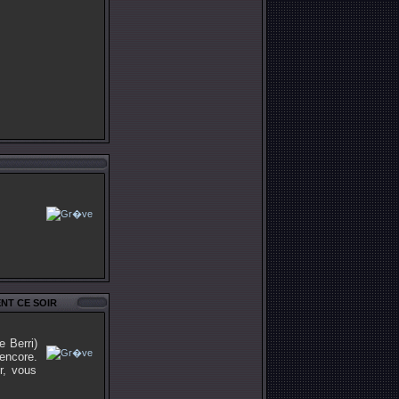
NT CE SOIR
e Berri)
 encore.
r, vous