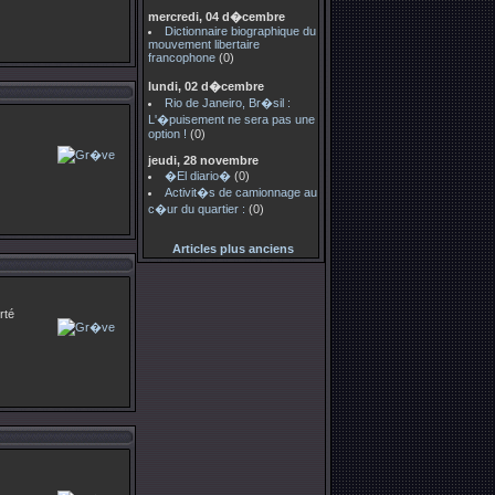
mercredi, 04 d�cembre
Dictionnaire biographique du
mouvement libertaire
francophone
(0)
lundi, 02 d�cembre
Rio de Janeiro, Br�sil :
L'�puisement ne sera pas une
option !
(0)
jeudi, 28 novembre
�El diario�
(0)
Activit�s de camionnage au
c�ur du quartier :
(0)
Articles plus anciens
rté