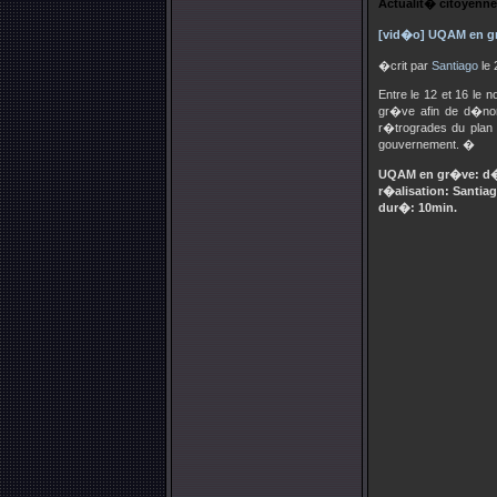
Actualit� citoyenne
[vid�o] UQAM en gr
�crit par
Santiago
le 
Entre le 12 et 16 l
gr�ve afin de d�non
r�trogrades du plan
gouvernement. �
UQAM en gr�ve: d�b
r�alisation: Santiag
dur�: 10min.