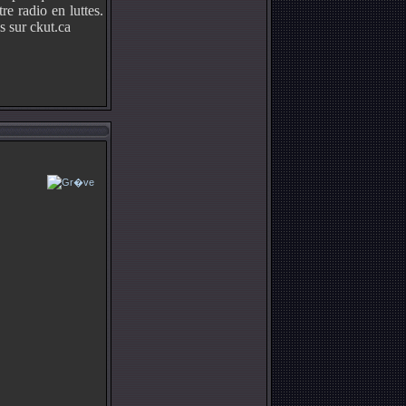
e radio en luttes.
 sur ckut.ca