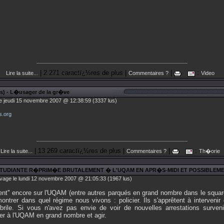
| 2 271 caractï¿½res de plus |
|
:
Lire la suite...
Commentaires ?
Video
les) - L�usager de la gr�ve
e jeudi 15 novembre 2007 @ 12:38:59 (3337 lus)
s.org
| 13 269 caractï¿½res de plus |
|
:
Lire la suite...
Commentaires ?
Th�orie
TUDIANTE R�PRIM�E BRUTALEMENT � L'UQAM EN APR�S-MIDI ET POSSIBLEME
vage le lundi 12 novembre 2007 @ 21:05:33 (1967 lus)
illent'' encore sur l'UQAM (entre autres parqués en grand nombre dans le squar
ontrer dans quel régime nous vivons : policier. Ils s'apprêtent à intervenir
brile. Si vous n'avez pas envie de voir de nouvelles arrestations surveni
er à l'UQAM en grand nombre et agir.