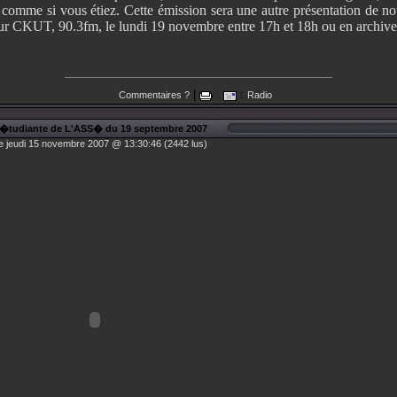
comme si vous étiez. Cette émission sera une autre présentation de notr
sur CKUT, 90.3fm, le lundi 19 novembre entre 17h et 18h ou en archives
|
:
Commentaires ?
Radio
 �tudiante de L'ASS� du 19 septembre 2007
e jeudi 15 novembre 2007 @ 13:30:46 (2442 lus)