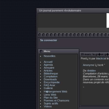
Un journal purement révolutionnaire
Se connecter
Menu
29 mars: la gr�ve g�
Nouvelles
Postï¿½ par
blackcat
le
Accueil
Agenda
Anonyme
ï¿½crit
"
Annuaire
Articles
De
Antidev
Bibliotheque
Compilation d'articles
Compilation
Barcelone, 29 mars: 
Downloads
Dans un contexte soci
Encyclopedie
nouveau projet de réf
FAQ Anar
"
Gallerie
H�bergement Web
Liens Web
Plan du Site
Poemes et Chansons
Sujets actifs
Videos