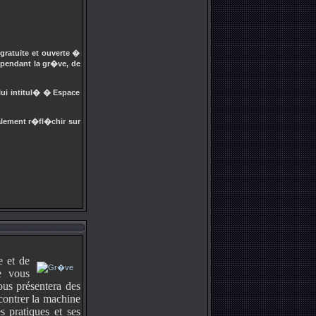
gratuite et ouverte �
 pendant la gr�ve, de
lui intitul� � Espace
nalement r�fl�chir sur
e et de
e vous
ous présentera des
contrer la machine
s pratiques et ses