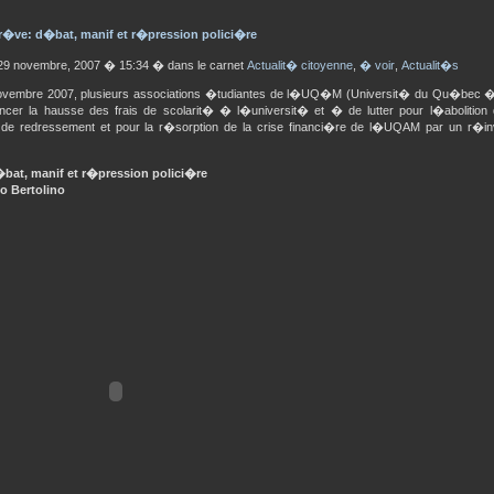
�ve: d�bat, manif et r�pression polici�re
29 novembre, 2007 � 15:34 � dans le carnet
Actualit� citoyenne
,
� voir
,
Actualit�s
e novembre 2007, plusieurs associations �tudiantes de l�UQ�M (Universit� du Qu�bec 
cer la hausse des frais de scolarit� � l�universit� et � de lutter pour l�abolition
 de redressement et pour la r�sorption de la crise financi�re de l�UQAM par un r�in
at, manif et r�pression polici�re
o Bertolino