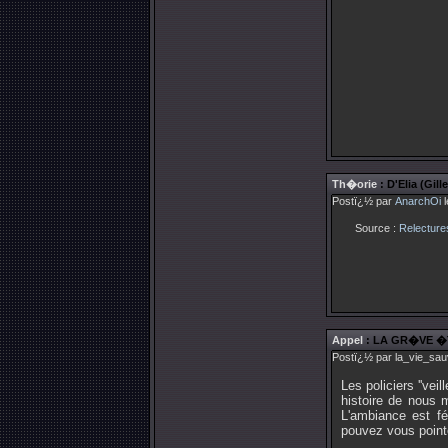
Th�orie
: D'Elia (Gil
Postï¿½ par
AnarchOi
l
Source :
Relecture
Appel
: LA GR�VE �
Postï¿½ par la_vie_sau
Les policiers ''ve
histoire de nous m
L'ambiance est fé
pouvez vous point