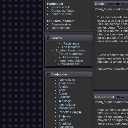
Participez!
Grece
: Jours de Rag
Nouvel article
Postï¿½ par
anarkorevo
Contactez-Nous
Parler de nous
" Les événements insur
logique à un état de t
Utulisateur/Admin
2008 un nombre conséq
Administration
sur les dents. Tout co
Votre compte
feu de la révolte. Ce
cherche à montrer com
qui s’y passe, d’un c
Forums
dans n’importe quel a
Resistance
Les Insoumis
Quebec Underground
Forum Anarchiste
(Cette brochure ne se
Pirate-Punk
également intitulé “jo
forum Anarchiste
émeutes & amour, le ju
Revolutionnaire
http://www.freewebt
Cat�gories
Alternatives
Anarchisme
Anglais
Appel
Autres
Citations
International
: Deux p
�cologie
Postï¿½ par
anarkorevo
International
Millitantisme
Avec la même unanimit
Recettes v�g�
2005 en France, un co
Th�orie
des « inconscients » qu
Video
moyen de souligner la 
Anarkhia
feu et ceux, que beauc
Blackblock