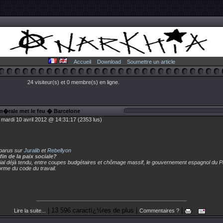
Accueil
Download
Soumettre un article
24 visiteur(s) et 0 membre(s) en ligne.
n�rale met le feu � Barcelone
 mardi 10 avril 2012 @ 14:31:17 (2353 lus)
 parus sur
Juralib
et
Rebellyon
fin de la paix sociale?
al déjà tendu, entre coupes budgétaires et chômage massif, le gouvernement espagnol du Pa
orme du code du travail.
| 13 596 caractï¿½res de plus |
|
Lire la suite...
Commentaires ?