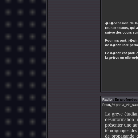
� l�occasion de la 
tous et toutes, qui
suivre des cours su
Pour ma part, j�ai 
de d�bat libre perm
Le d�bat est parti d
la gr�ve en elle-m�
Radio
: En profondeur
Postï¿½ par la_vie_sau
La grève étudian
désinformation
présenter une aut
témoignages des 
de propagande de