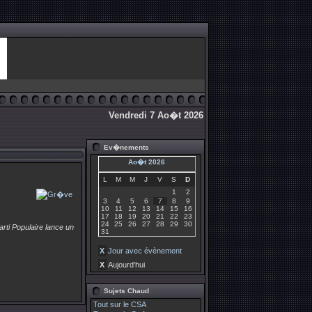
Vendredi 7 Ao�t 2026
Ev�nements
Ao�t 2026
L
M
M
J
V
S
D
1
2
3
4
5
6
7
8
9
10
11
12
13
14
15
16
17
18
19
20
21
22
23
24
25
26
27
28
29
30
rti Populaire lance un
31
X
Jour avec évènement
X
Aujourd'hui
Sujets Chaud
Tout sur le CSA