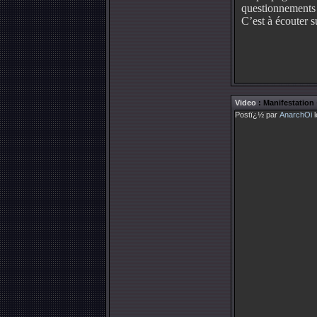
questionnements 
C’est à écouter 
Video
: Manifestation
Postï¿½ par
AnarchOi
l