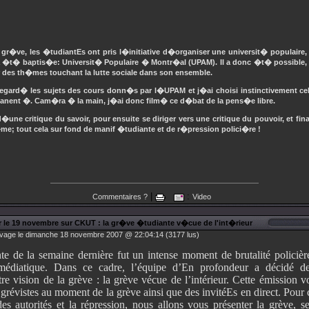
gr�ve, les �tudiantEs ont pris l�initiative d�organiser une universit� populaire, 
 a �t� baptis�e: Universit� Populaire � Montr�al (UPAM). Il a donc �t� possible,
r des th�mes touchant la lutte sociale dans son ensemble.
regard� les sujets des cours donn�s par l�UPAM et j�ai choisi instinctivement ce
anent �. Cam�ra � la main, j�ai donc film� ce d�bat de la pens�e libre.
�une critique du savoir, pour ensuite se diriger vers une critique du pouvoir, et fi
me; tout cela sur fond de manif �tudiante et de r�pression polici�re !
|
:
Commentaires ?
Video
 le 19 novembre sur CKUT : la gr�ve �tudiante v�cue de l'int�rieur
vage le dimanche 18 novembre 2007 @ 22:04:14 (3177 lus)
te de la semaine dernière fut un intense moment de brutalité policièr
 médiatique. Dans ce cadre, l’équipe d’En profondeur a décidé d
re vision de la grève : la grève vécue de l’intérieur. Cette émission v
grévistes au moment de la grève ainsi que des invitéEs en direct. Pour 
s autorités et la répression, nous allons vous présenter la grève, se