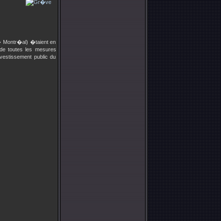
� Montr�al) �taient en
 de toutes les mesures
vestissement public du