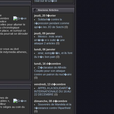
Tout sur le Gr�ce
Anciens Articles
te
jeudi, 20 f�vrier
novembre
Solidarit� contre la
olice
r�pression pendant comme
elles pour allumer le
apr�s les JO de Sotchi
(0)
nu chronologique
 place, et surtout ce
jeudi, 09 janvier
a pourrait se dérouler
Mexico : trois anars
arr�t�-e-s suite � une
attaque 2 articles
(0)
tez-vous au dvd
lundi, 06 janvier
 de indymedia athenes,
anar, autog�r�s, et ils font
du tr�s bon pain
(0)
lundi, 16 d�cembre
D�claration de Alfredo
Cospito pour son attaque
contre un patron du nucl�aire
(0)
vendredi, 13 d�cembre
APPEL A LA SOLIDARIT�
INTERNATIONALE DU 16 AU
22 DECEMBRE
(0)
ines de
ables »,
dimanche, 08 d�cembre
lleur
Souvenirs de Mandela et la
urs sièges au coin du
r�sistance contre l'Apartheid
(0)