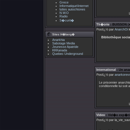
Grece
Informatique\Internet
luttes autochtones
N.W.O
L
Radio
S�curit�
Th�orie
: BUISSON (
Postï¿½ par
AnarchOi
l
Sites H�berg�
Bibliothèque socia
Anarkhia
Sabotage Media
Jeunesse Apatride
KKKanada
Quebec Underground
International
: Un anar
Postï¿½ par
anarkorevo
Le prisonnier anarchis
conditionnelle lui soit
L
Video
: Vid�o exp�rim
Postï¿½ par la_vie_sau