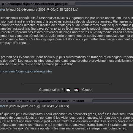
e � Chronique d�une insurrection grecque
lter
le jeudi 31 d�cembre 2009 @ 00:42:35 (2508 lus)
rectionnels consécutifs à l’assassinat d’Alexis Grigoropoulos par un flic constituent une sui
ension culminant entre les anarchistes et les autorités depuis plusieurs années. Rien qu’en 
uent d’actions directes et d’actes de sabotages ou de vandalismes avait de quoi mettre la p
mme les assassinats (ou bavures) et tortures légitimées par le pouvoir n’étaient que des étinc
tte brochure reprend des textes provenant de blogs anarchistes ou d’indymedia, et son conte
ment survient une période insurrectionnelle et comment un soulèvement populaire se met en
ôté comme de l’autre. Ces témoignages peuvent donc nous permettre d’envisager comment cel
utre pays d’europe …
 prétend pas exhaustive, pour beaucoup plus d’informations en français et en anglais, repor
urs de rage”). Les textes et infos contenues dans cette brochure proviennent essentiellement
ra libertaire et la revue cette semaine (n. 97 & 98)"
own.com/anc/commu/joursderage.htm
|
:
Commentaires ?
Grece
oids, deux mesures. De l�onanisme en milieu militant.
lter
le jeudi 02 juillet 2009 @ 13:04:49 (2500 lus)
é que l’on peut voir aujourd’hui pour encenser les emeutiers grecs, après les émeutes urba
rtège de communiqués ont condamné les violences. Les émeutiers, ici, sont des « irrespons
i « se tirent une balle dans le pied » et se mettent « les leurs » à dos. Les leurs ? Voici le mei
séparation entre « les militants » qui pondent leurs analyses tranquillement installés dans le
oup d’entre eux s’amuse à appeler « les masses », qui eux s’insurgent en foutant le feu.