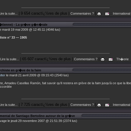
| 9 654 caractï¿½res de plus |
|
:
ire la suite...
Commentaires ?
International
�tienne) - La gr�ve g�n�rale
e mardi 19 mai 2009 @ 12:45:11 (4046 lus)
liste n° 33 — 1905
| 65 607 caractï¿½res de plus |
|
:
Lire la suite...
Commentaires ?
Th�orie
chiste en gr�ve de la faim
lter
le mardi 21 avril 2009 @ 09:15:43 (2540 lus)
te, Amadeu Casellas Ramón, fait savoir qu’il restera en grève de la faim jusqu’à ce que la libe
 accordée
| 7 725 caractï¿½res de plus |
|
:
ire la suite...
Commentaires ?
International
ental de Santiago Bertolino autour de la gr�ve
vage le jeudi 29 novembre 2007 @ 21:51:39 (2374 lus)