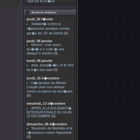
Tout sur le Gr�ce
Anciens Articles
jeudi, 20 f�vrier
Solidarit� contre la
r�pression pendant comme
apr�s les JO de Sotchi
(0)
jeudi, 09 janvier
Mexico : trois anars
arr�t�-e-s suite � une
attaque 2 articles
(0)
lundi, 06 janvier
anar, autog�r�s, et ils font
du tr�s bon pain
(0)
lundi, 16 d�cembre
D�claration de Alfredo
Cospito pour son attaque
contre un patron du nucl�aire
(0)
vendredi, 13 d�cembre
APPEL A LA SOLIDARIT�
INTERNATIONALE DU 16 AU
22 DECEMBRE
(0)
dimanche, 08 d�cembre
Souvenirs de Mandela et la
r�sistance contre l'Apartheid
(0)