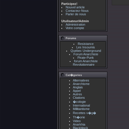
Participez!
Nouvel article
Contactez-Nous
Parler de nous
Utulisateur/Admin
Administration
Votre compte
Forums
Resistance
Les Insoumis
Quebec Underground
Forum Anarchiste
Pirate-Punk
forum Anarchiste
Revolutionnaire
Cat�gories
Alternatives
Anarchisme
Anglais
Appel
Autres
Citations
�cologie
International
Millitantisme
Recettes v�g�
Th�orie
Video
Anarkhia
Blackblock