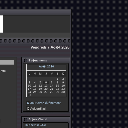
Vendredi 7 Ao�t 2026
Ev�nements
Ao�t 2026
ette
L
M
M
J
V
S
D
1
2
3
4
5
6
7
8
9
10
11
12
13
14
15
16
17
18
19
20
21
22
23
24
25
26
27
28
29
30
31
X
Jour avec évènement
X
Aujourd'hui
Sujets Chaud
Tout sur le CSA