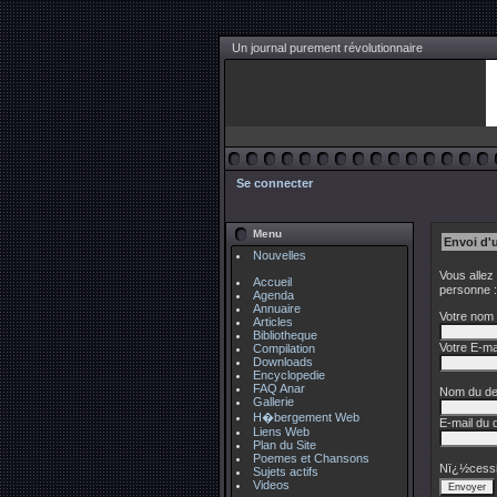
Un journal purement révolutionnaire
Se connecter
Menu
Envoi d'
Nouvelles
Vous allez
Accueil
personne :
Agenda
Annuaire
Votre nom 
Articles
Bibliotheque
Votre E-mai
Compilation
Downloads
Encyclopedie
FAQ Anar
Nom du des
Gallerie
H�bergement Web
E-mail du d
Liens Web
Plan du Site
Poemes et Chansons
Nï¿½cessi
Sujets actifs
Videos