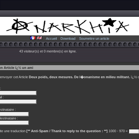
Accueil
Download
Soumettre un article
43 visiteur(s) et 0 membre(s) en ligne.
un Article ï¿½ un ami
 envoyer cet Article
Deux poids, deux mesures. De l�onanisme en milieu militant.
ï¿½ c
:
l :
tinataire :
estinataire :
te une traduction
[** Anti-Spam / Thank to reply to the question : **]
1000 - 970 =