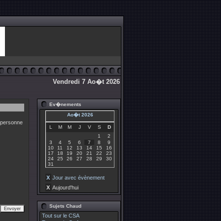
Vendredi 7 Ao�t 2026
Ev�nements
Ao�t 2026
 personne
L
M
M
J
V
S
D
1
2
3
4
5
6
7
8
9
10
11
12
13
14
15
16
17
18
19
20
21
22
23
24
25
26
27
28
29
30
31
X
Jour avec évènement
X
Aujourd'hui
Sujets Chaud
Tout sur le CSA