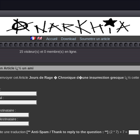
Accueil
Download
Soumettre un article
15 visiteur(s) et 0 membre(s) en ligne.
un Article ï¿½ un ami
 envoyer cet Article
Jours de Rage � Chronique d�une insurrection grecque
ï¿½ cette
:
l :
tinataire :
estinataire :
te une traduction
[** Anti-Spam / Thank to reply to the question : **]
(2 * 7) + 7 =