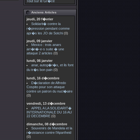
Tout sur le Gr�ce
Anciens Articles
jeudi, 20 f�vrier
Solidarit� contre la
r�pression pendant comme
apr�s les JO de Sotchi
(0)
jeudi, 09 janvier
Mexico : trois anars
arr�t�-e-s suite � une
attaque 2 articles
(0)
lundi, 06 janvier
anar, autog�r�s, et ils font
du tr�s bon pain
(0)
lundi, 16 d�cembre
D�claration de Alfredo
Cospito pour son attaque
contre un patron du nucl�aire
(0)
vendredi, 13 d�cembre
APPEL A LA SOLIDARIT�
INTERNATIONALE DU 16 AU
22 DECEMBRE
(0)
dimanche, 08 d�cembre
Souvenirs de Mandela et la
r�sistance contre l'Apartheid
(0)