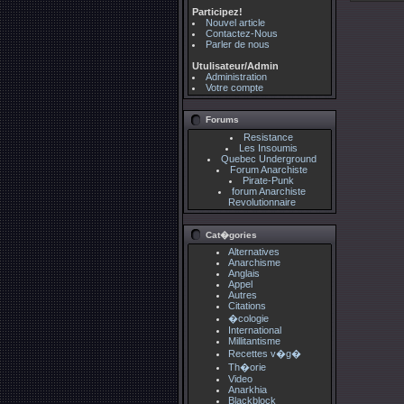
Participez!
Nouvel article
Contactez-Nous
Parler de nous
Utulisateur/Admin
Administration
Votre compte
Forums
Resistance
Les Insoumis
Quebec Underground
Forum Anarchiste
Pirate-Punk
forum Anarchiste
Revolutionnaire
Cat�gories
Alternatives
Anarchisme
Anglais
Appel
Autres
Citations
�cologie
International
Millitantisme
Recettes v�g�
Th�orie
Video
Anarkhia
Blackblock