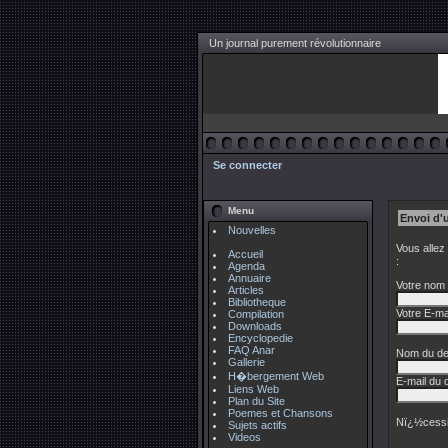
Un journal purement révolutionnaire
Se connecter
Menu
Envoi d'
Nouvelles
Vous allez
Accueil
:
Agenda
Annuaire
Votre nom 
Articles
Bibliotheque
Votre E-mai
Compilation
Downloads
Encyclopedie
FAQ Anar
Nom du des
Gallerie
H�bergement Web
E-mail du d
Liens Web
Plan du Site
Poemes et Chansons
Nï¿½cessi
Sujets actifs
Videos