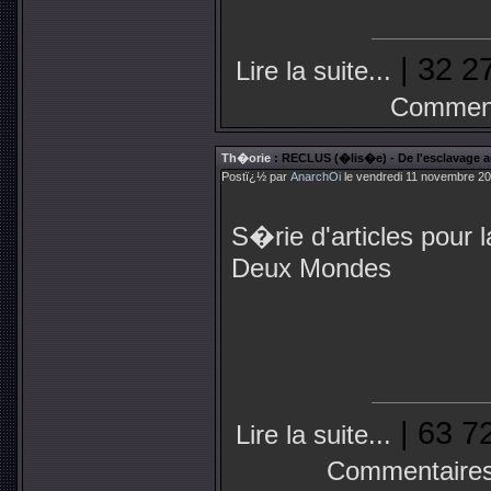
| 32 2
Lire la suite...
Comment
Th�orie
: RECLUS (�lis�e) - De l'esclavage a
Postï¿½ par
AnarchOi
le vendredi 11 novembre 20
S�rie d'articles pour 
Deux Mondes
| 63 7
Lire la suite...
Commentaires