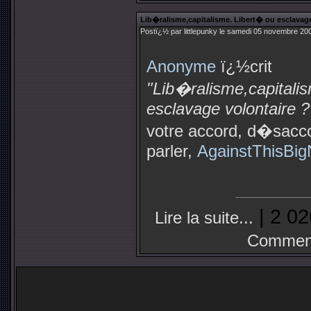
Lib�ralisme,capitalisme. Libert� ou esclavage
Postï¿½ par littlepunky le samedi 05 novembre 20
Anonyme
ï¿½crit
"Lib�ralisme,capitali
esclavage volontaire ?
votre accord, d�saccor
parler,
AgainstThisBi
| 2 02
Lire la suite...
Comment