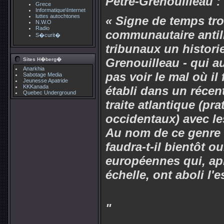
Pétré-Grenouilleau :
Grece
Informatique\Internet
luttes autochtones
« Signe de temps tro
N.W.O
Radio
communautaire antill
S�curit�
tribunaux un historie
Grenouilleau - qui aur
Sites H�berg�
Anarkhia
pas voir le mal où il
Sabotage Media
Jeunesse Apatride
KKKanada
établi dans un récent
Quebec Underground
traite atlantique (pr
occidentaux) avec les
Au nom de ce genre 
faudra-t-il bientôt o
européennes qui, apr
échelle, ont aboli l'
"