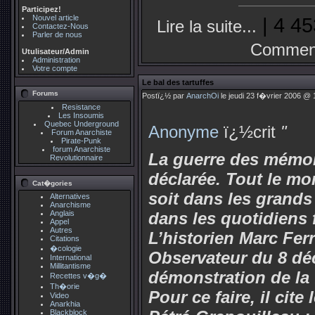
Participez!
Nouvel article
| 4 45
Lire la suite...
Contactez-Nous
Parler de nous
Comment
Utulisateur/Admin
Administration
Votre compte
Le bal des tartuffes
Forums
Postï¿½ par
AnarchOi
le jeudi 23 f�vrier 2006 @ 
Resistance
Les Insoumis
Quebec Underground
Anonyme
ï¿½crit
"
Forum Anarchiste
Pirate-Punk
forum Anarchiste
La guerre des mémoi
Revolutionnaire
déclarée. Tout le mon
Cat�gories
soit dans les gran
Alternatives
Anarchisme
Anglais
dans les quotidiens 
Appel
Autres
L’historien Marc Fer
Citations
�cologie
Observateur du 8 dé
International
Millitantisme
démonstration de la f
Recettes v�g�
Th�orie
Pour ce faire, il cite 
Video
Anarkhia
Blackblock