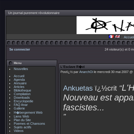
Un journal purement révolutionnaire
Accuei
Se connecter
24 visiteur(s) et 0 
Menu
L'Esclave R�vi
Nouvelles
Postï¿½ par
AnarchOi
le mercredi 30 mai 2007 @ 
Accueil
Agenda
Annuaire
L'
Ankuetas
ï¿½crit
"
Articles
Bibliotheque
Compilation
Nouveau est appar
Downloads
Encyclopedie
fascistes...
FAQ Anar
Gallerie
H�bergement Web
"
Liens Web
Plan du Site
Poemes et Chansons
Sujets actifs
Videos