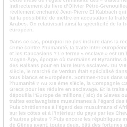
Cette thèse de l’égale criminalité des « traites 
indirectement du livre d’Olivier Pétré-Grenouillea
réellement enchanté Jean-Pierre El Kabbach qui 
lui la possibilité de mettre en accusation la trait
Arabes. On relativisait ainsi la spécificité de la t
européen.
Dans ce cas, pourquoi ne pas inclure dans la r
crime contre l’humanité, la traite inter-européen
et les Caucasiens ? Le terme « esclave » est un 
Moyen-Âge, époque où Germains et Byzantins dé
des Balkans pour en faire leurs esclaves. Du VII
siècle, le marché de Verdun était spécialisé dans
tous blancs et Européens. Sommes-nous dans u
l’humanité ? Au XIII ème siècle, la Compagnie Ca
Grecs pour les réduire en esclavage. Et la traite
dépouilla l’Europe de millions ( sic) de Slaves o
traites esclavagistes musulmanes à l’égard des
Puis chrétiennes à l’égard des musulmans d’Afr
sur les côtes et à l’intérieur du pays par les Che
d’autres pirates ? Puis encore les républiques m
de Gênes ayant, toutes deux, bâti des fortunes