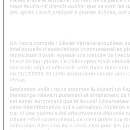
traites arabe et africaine. Au nom de ce genre d'
nous faudra-t-il bientôt oublier que ce sont les
qui, après l'avoir pratiqué à grande échelle, ont 
On l’aura compris : Olivier Pétré-Grenouilleau sub
intellectuelle d’associations communautaires ple
reprochant d’avoir exposé une histoire de l’esc
l’heur de leur plaire. Le philosophe Alain Finkiel
des mois déjà et défendait cette thèse dans son 
du 11/12/2005. Et cette information circule ainsi
n’était.
Seulement voilà : nous sommes là devant un flag
mensonge relevant purement et simplement de la
est assez surprenant que le
Nouvel Observateur
cette désinformation qui a convaincu l’opinion sa
Car si une plainte a été effectivement déposée co
Olivier Pétré-Grenouilleau, ce n’est guère aux t
défendues dans son livre, mais bien pour les pr