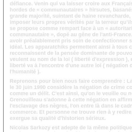
défiance. Venin qui va laisser croire aux França
hordes de « communautaires » hirsutes, basanés
grande majorité, suintant de haine revancharde,
imposer leurs propres vérités par la terreur qu’ils
se propose comme rempart face à un « autoritar
communautaire », dopé au gène de l'anti-France.
avoir préalablement pris soin de confectionner
idéal. Les apparatchiks permettent ainsi à tous 
reconnaissent de la pensée dominante de pouvoir
veulent au nom de la loi ( liberté d'expression ),
liberté va à l'encontre d'une autre loi ( négation
l'humanité ).
Reprenons pour bien nous faire comprendre : La
le 30 juin 1990 considère la négation de crime c
comme un délit. C'est ainsi, qu'on le veuille ou n
Grenouilleau s'adonne à cette négation en affir
l'esclavage des nègres, l'on entre là dans le cad
commerce. Et personne ne trouve rien à y redire,
exergue sa qualité d'historien sérieux.
Nicolas Sarkozy est adepte de la même politique.