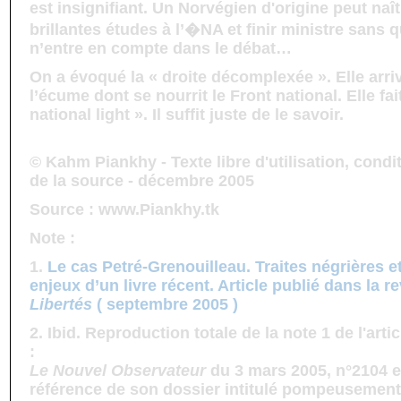
est insignifiant. Un Norvégien d'origine peut naît
brillantes études à l’�NA et finir ministre sans q
n’entre en compte dans le débat…
On a évoqué la « droite décomplexée ». Elle arriv
l’écume dont se nourrit le Front national. Elle fai
national light ». Il suffit juste de le savoir.
© Kahm Piankhy - Texte libre d'utilisation, condit
de la source - décembre 2005
Source : www.Piankhy.tk
Note :
1.
Le cas Petré-Grenouilleau. Traites négrières et
enjeux d’un livre récent. Article publié dans la 
Libertés
( septembre 2005 )
2. Ibid. Reproduction totale de la note 1 de l'art
:
Le Nouvel Observateur
du 3 mars 2005, n°2104 en
référence de son dossier intitulé pompeusemen