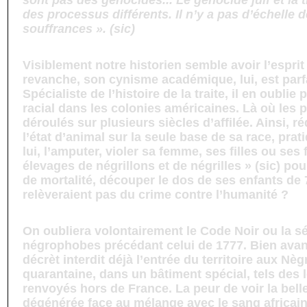
sont pas des génocides... Le génocide juif et la t
des processus différents. Il n’y a pas d’échelle 
souffrances ». (sic)
Visiblement notre historien semble avoir l’esprit 
revanche, son cynisme académique, lui, est parf
Spécialiste de l’histoire de la traite, il en oubli
racial dans les colonies américaines. Là où les 
déroulés sur plusieurs siècles d’affilée. Ainsi, 
l’état d’animal sur la seule base de sa race, prat
lui, l’amputer, violer sa femme, ses filles ou ses f
élevages de négrillons et de négrilles » (sic) pour
de mortalité, découper le dos de ses enfants de 
relèveraient pas du crime contre l’humanité ?
On oubliera volontairement le Code Noir ou la sé
négrophobes précédant celui de 1777. Bien avan
décrèt interdit déjà l’entrée du territoire aux Nèg
quarantaine, dans un bâtiment spécial, tels des l
renvoyés hors de France. La peur de voir la bell
dégénérée face au mélange avec le sang africai