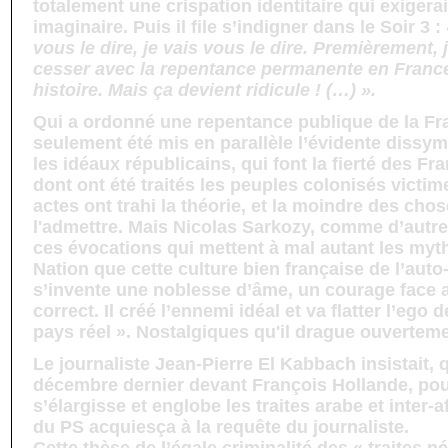
totalement une crispation identitaire qui exiger
imaginaire. Puis il file s’indigner dans le Soir 3 :
vous le dire, je vais vous le dire. Premièrement, j
cesser avec la repentance permanente en France 
histoire. Mais ça devient ridicule ! (…) ».
Qui a ordonné une repentance publique de la Fra
seulement été mis en parallèle l’évidente dissymé
les idéaux républicains, qui font la fierté des Fra
dont ont été traités les peuples colonisés victimes
actes ont trahi la théorie, et la moindre des chos
l'admettre. Mais Nicolas Sarkozy, comme d’autr
ces évocations qui mettent à mal autant les myt
Nation que cette culture bien française de l’auto
s’invente une noblesse d’âme, un courage face 
correct. Il créé l’ennemi idéal et va flatter l’ego
pays réel ». Nostalgiques qu'il drague ouverteme
Le journaliste Jean-Pierre El Kabbach insistait, qu
décembre dernier devant François Hollande, pour
s’élargisse et englobe les traites arabe et inter-
du PS acquiesça à la requête du journaliste.