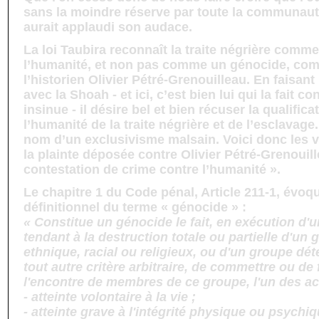
sans la moindre réserve par toute la communaut
aurait applaudi son audace.
La loi Taubira reconnaît la traite négrière comm
l’humanité, et non pas comme un génocide, comm
l’historien Olivier Pétré-Grenouilleau. En faisa
avec la Shoah - et ici, c’est bien lui qui la fait co
insinue - il désire bel et bien récuser la qualific
l’humanité de la traite négrière et de l’esclavag
nom d’un exclusivisme malsain. Voici donc les v
la plainte déposée contre Olivier Pétré-Grenouill
contestation de crime contre l’humanité ».
Le chapitre 1 du Code pénal, Article 211-1, évoq
définitionnel du terme « génocide » :
« Constitue un génocide le fait, en exécution d'
tendant à la destruction totale ou partielle d'un 
ethnique, racial ou religieux, ou d'un groupe dét
tout autre critère arbitraire, de commettre ou de
l'encontre de membres de ce groupe, l'un des ac
- atteinte volontaire à la vie ;
- atteinte grave à l'intégrité physique ou psychiq