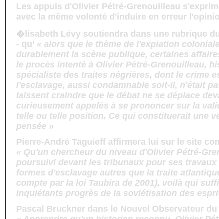
Les appuis d'Olivier Pétré-Grenouilleau s'exprim
avec la même volonté d'induire en erreur l'opinio
�lisabeth Lévy soutiendra dans une rubrique d
- qu’
« alors que le thème de l'expiation colonia
durablement la scène publique, certaines affair
le procès intenté à Olivier Pétré-Grenouilleau, h
spécialiste des traites négrières, dont le crime e
l'esclavage, aussi condamnable soit-il, n'était p
laissent craindre que le débat ne se déplace de
curieusement appelés à se prononcer sur la valid
telle ou telle position. Ce qui constituerait une vé
pensée »
Pierre-André Taguieff affirmera lui sur le site 
« Qu'un chercheur du niveau d'Olivier Pétré-Gre
poursuivi devant les tribunaux pour ses travaux 
formes d'esclavage autres que la traite atlantiqu
compte par la loi Taubira de 2001), voilà qui suff
inquiétants progrès de la soviétisation des espr
Pascal Bruckner dans le Nouvel Observateur du