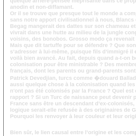
quelque arrière-pensée méprisante dans ce propo
anodin et non-diffamant.
Or il se trouve que presque tout le monde a com
sans notre apport civilisationnel à nous, Blancs
Begag mangerait des dattes sur son chameau et
vivrait dans une hutte au milieu de la jungle c
voisins, des bonobos. Grosso modo ça revenait 
Mais que dit tartuffe pour se défendre ? Que so
s’adresser à lui-même, puisque fils d’immigré il 
voilà bien avancé. Au fait, depuis quand a-t-on b
colonisation pour être ministrable ? Des memb
français, dont les parents ou grand-parents so
Patrick Devedjian, turcs comme �douard Balladu
aussi quelque chose à la colonisation quand les
n'ont pas été colonisés par la France ? Quel est
rapport ? Si un Turc de naissance peut devenir p
France sans être un descendant d’ex-colonisés,
logique serait-elle refusée à des originaires de 
Pourquoi les renvoyer à leur couleur et leur orig
Bien sûr, le lien causal entre l’origine et les c