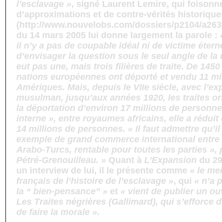
l’esclavage »
, signé Laurent Lemire, qui foisonne
d’approximations et de contre-vérités historique
(http://www.nouvelobs.com/dossiers/p2104/a263
du 14 mars 2005 lui donne largement la parole :
il n’y a pas de coupable idéal ni de victime éterne
d’envisager la question sous le seul angle de la mo
eut pas une, mais trois filières de traite. De 145
nations européennes ont déporté et vendu 11 mil
Amériques. Mais, depuis le VIIe siècle, avec l’e
musulman, jusqu’aux années 1920, les traites or
la déportation d’environ 17 millions de personnes
interne », entre royaumes africains, elle a rédui
14 millions de personnes. « Il faut admettre qu’il
exemple de grand commerce international entre 
Arabo-Turcs, rentable pour toutes les parties », 
Pétré-Grenouilleau. »
Quant à
L’Expansion
du 29 
un interview de lui, il le présente comme
« le mei
français de l’histoire de l’esclavage »
, qui
« n’a 
la “ bien-pensance” »
et
« vient de publier un ou
Les Traites négrières (Gallimard), qui s’efforce d’
de faire la morale »
.