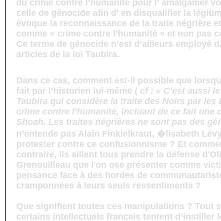
du crime contre l’humanité pour l’ amalgamer v
celle de génocide afin d’ en disqualifier la légitim
évoque la reconnaissance de la traite négrière e
comme « crime contre l’humanité » et non pas 
Ce terme de génocide n’est d’ailleurs employé 
articles de la loi Taubira.
Dans ce cas, comment est-il possible que lorsq
fait par l’historien lui-même (
cf : « C’est aussi l
Taubira qui considère la traite des Noirs par l
crime contre l’humanité, incluant de ce fait une
Shoah. Les traites négrières ne sont pas des gén
n’entende pas Alain Finkielkraut, �lisabeth Lévy
protester contre ce confusionnisme ? Et commen
contraire, ils aillent tous prendre la défense d'Ol
Grenouilleau que l'on ose présenter comme victi
pensance face à des hordes de communautariste
cramponnées à leurs seuls ressentiments ?
Que signifient toutes ces manipulations ? Tout
certains intellectuels français tentent d’instiller 