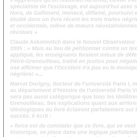
« Apprendre qu'un historien reconnu, Olivier Pét
spécialiste de l'esclavage, est aujourd'hui avec s
Nora, de Gallimard, menacé, diffamé, poursuivi e
étudié dans un livre récent les trois traites négri
et occidentale, relève de mœurs néostaliniennes
révolues »
Claude Askolovitch dans le Nouvel Observateur
2005 :
« Mais au lieu de pétitionner contre un tex
appliqué, les enseignants feraient mieux de défe
Pétré-Grenouilleau, traîné en justice pour négat
ose affirmer que l'Occident n'a pas eu le monopol
négrière! »...
Marcel Dorigny, docteur de l’université Paris I, 
au département d’histoire de l’université Paris VI
sera pas aussi catégorique que tous les idolâtres
Grenouilleau. Ses explications quant aux arrièr
idéologiques du livre éclairent parfaitement sur l
succès. Il écrit :
« force est de constater que ce livre, qui se veu
historique, se place dans une logique parfaiteme