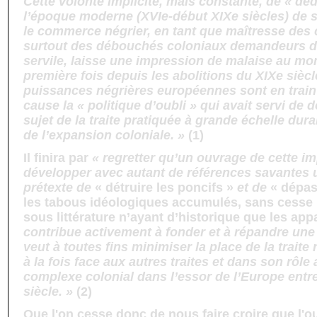
Cette volonté implicite, mais constante, de « dé
l’époque moderne (XVIe-début XIXe siècles) de 
le commerce négrier, en tant que maîtresse des c
surtout des débouchés coloniaux demandeurs 
servile, laisse une impression de malaise au mo
première fois depuis les abolitions du XIXe sièc
puissances négrières européennes sont en train
cause la « politique d’oubli » qui avait servi de 
sujet de la traite pratiquée à grande échelle dur
de l’expansion coloniale. »
(1)
Il finira par
« regretter qu’un ouvrage de cette i
développer avec autant de références savantes 
prétexte de
« détruire les poncifs »
et de
« dépas
les tabous idéologiques accumulés, sans cesse 
sous littérature n’ayant d’historique que les ap
contribue activement à fonder et à répandre une 
veut à toutes fins minimiser la place de la trait
à la fois face aux autres traites et dans son rôle 
complexe colonial dans l’essor de l’Europe entre 
siècle. »
(2)
Que l'on cesse donc de nous faire croire que l'o