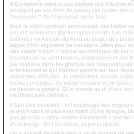
d’Européens vendus aux Arabes et à d’autres m
pourquoi ne pas faire de toutes ces traites des 
l’humanité ? On le pourrait après tout.
Mais le point commun entre toutes ces traites es
ont été assimilées par les oppresseurs. Les mil
esclaves en Afrique du Nord au temps des barb
aujourd’hui algériens ou tunisiens. Idem pour to
des autres traites : rien ne les distingue de leu
lesquels ils se sont fondus, contrairement aux N
par millions dans les ghettos des mégapoles amé
brésiliennes et qui traînent encore sur leur faci
extraction africaine. Ils continuent, encore aujou
mêmes préjugés, du même racisme et de toutes 
ce dernier a généré. Et le monde se rit d’eux en 
souffrance en dérision.
Il faut être cohérent : si l’esclavage des nègres 
et entre dans le cadre normatif d’une époque, dan
pas plus un « crime contre l’humanité » que les
d’esclavage. Soit on admet sa particularité.
On a assisté dernièrement à un tir groupé de qu