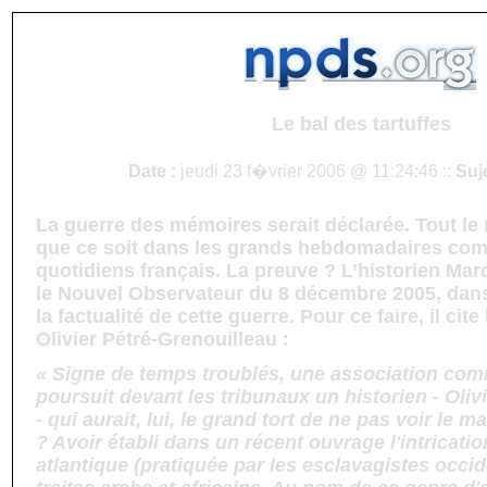
Le bal des tartuffes
Date :
jeudi 23 f�vrier 2006 @ 11:24:46 ::
Suj
La guerre des mémoires serait déclarée. Tout le mo
que ce soit dans les grands hebdomadaires co
quotidiens français. La preuve ? L’historien Mar
le Nouvel Observateur du 8 décembre 2005, dan
la factualité de cette guerre. Pour ce faire, il cite 
Olivier Pétré-Grenouilleau :
« Signe de temps troublés, une association comm
poursuit devant les tribunaux un historien - Oliv
- qui aurait, lui, le grand tort de ne pas voir le m
? Avoir établi dans un récent ouvrage l'intrication
atlantique (pratiquée par les esclavagistes occi