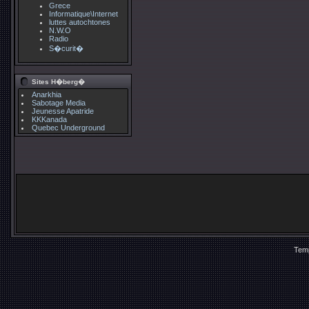
Grece
Informatique\Internet
luttes autochtones
N.W.O
Radio
S�curit�
Sites H�berg�
Anarkhia
Sabotage Media
Jeunesse Apatride
KKKanada
Quebec Underground
Temp