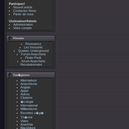
Participez!
Nouvel article
Contactez-Nous
Parler de nous
Utulisateur/Admin
Administration
Votre compte
Forums
Resistance
Les Insoumis
Quebec Underground
Forum Anarchiste
Pirate-Punk
forum Anarchiste
Revolutionnaire
Cat�gories
Alternatives
Anarchisme
Anglais
Appel
Autres
Citations
�cologie
International
Millitantisme
Recettes v�g�
Th�orie
Video
Anarkhia
Blackblock