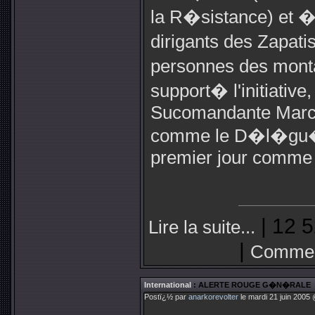
la R�sistance) et �
dirigants des Zapat
personnes des mont
support� l'initiativ
Sucomandante Marco
comme le D�l�gu�
premier jour comme 
| 12 5
Lire la suite...
|
Commen
International
: ALERTE ROUGE G�N�RALE
Postï¿½ par
anarkorevolter
le mardi 21 juin 2005 