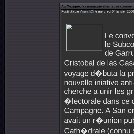
Au Mexique, la campagne alternative commen
Postï¿½ par
AnarchOi
le mercredi 04 janvier 200
Le conv
le Subco
de Garr
Cristobal de las Cas
voyage d�buta la p
nouvelle iniative ant
cherche a unir les 
�lectorale dans ce 
Campagne. A San cris
avait un r�union pub
Cath�drale (connu s