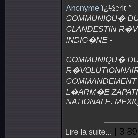
Anonyme
ï¿½crit
"
COMMUNIQU� DU
CLANDESTIN R�V
INDIG�NE -
COMMUNIQU� DU
R�VOLUTIONNAIR
COMMANDEMENT
L�ARM�E ZAPATI
NATIONALE. MEXIQ
| 3 89
Lire la suite...