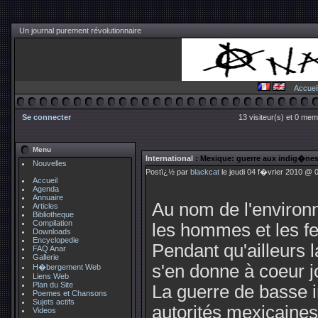
Un journal purement révolutionnaire
Accuei
Se connecter
13 visiteur(s) et 0 mem
Menu
International
: Mexique: guerre aux indig�nes
Nouvelles
Postï¿½ par
blackcat
le jeudi 04 f�vrier 2010 @ 0
Accueil
Agenda
Annuaire
Au nom de l'environ
Articles
Bibliotheque
Compilation
les hommes et les 
Downloads
Encyclopedie
Pendant qu'ailleurs l
FAQ Anar
Gallerie
s'en donne à coeur jo
H�bergement Web
Liens Web
Plan du Site
La guerre de basse i
Poemes et Chansons
Sujets actifs
autorités mexicaines
Videos