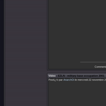
Commenta
Video
: EZLN - military base occupation 2001
Postï¿½ par
AnarchOi
le mercredi 22 novembre 2