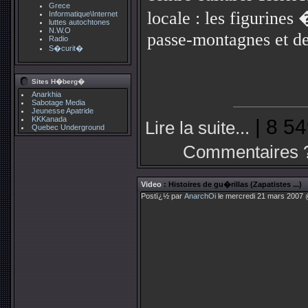
Grece
locale : les figurines
Informatique\Internet
luttes autochtones
N.W.O
passe-montagnes et de
Radio
S�curit�
Sites H�berg�
Anarkhia
Sabotage Media
Jeunesse Apatride
KKKanada
| 8 54
Lire la suite...
Quebec Underground
Commentaires 
Video
: Histoires de gu�rillas (Zapatistes ...)
Postï¿½ par
AnarchOi
le mercredi 21 mars 2007 