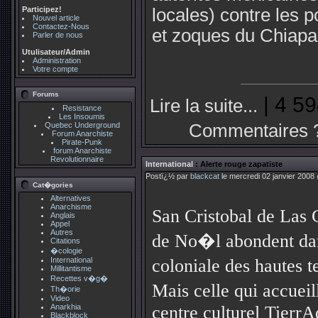
Participez!
locales) contre les 
Nouvel article
Contactez-Nous
et zoques du Chiapas,
Parler de nous
Utulisateur/Admin
Administration
Votre compte
Forums
| 4 59
Lire la suite...
Resistance
Les Insoumis
Quebec Underground
Commentaires 
Forum Anarchiste
Pirate-Punk
forum Anarchiste
Revolutionnaire
International
: Alerte rouge zapatiste
Postï¿½ par
blackcat
le mercredi 02 janvier 2008
Cat�gories
Alternatives
Anarchisme
San Cristobal de Las
Anglais
Appel
Autres
de No�l abondent dans
Citations
�cologie
International
coloniale des hautes t
Millitantisme
Recettes v�g�
Mais celle qui accueil
Th�orie
Video
Anarkhia
centre culturel TierrA
Blackblock