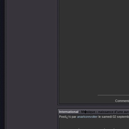
Commenta
International
: M�xique : naissance d'une autr
Postï¿½ par
anarkorevolter
le samedi 02 septemb