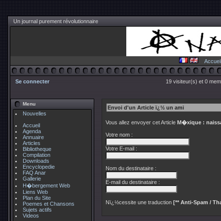
Un journal purement révolutionnaire
Accuei
Se connecter
19 visiteur(s) et 0 mem
Menu
Envoi d'un Article ï¿½ un ami
Nouvelles
Vous allez envoyer cet Article
M�xique : naissa
Accueil
Agenda
Votre nom :
Annuaire
Articles
Votre E-mail :
Bibliotheque
Compilation
Downloads
Encyclopedie
Nom du destinataire :
FAQ Anar
Gallerie
E-mail du destinataire :
H�bergement Web
Liens Web
Plan du Site
Nï¿½cessite une traduction
[** Anti-Spam / Tha
Poemes et Chansons
Sujets actifs
Videos