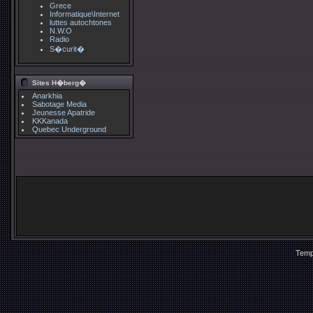
Grece
Informatique\Internet
luttes autochtones
N.W.O
Radio
S�curit�
Sites H�berg�
Anarkhia
Sabotage Media
Jeunesse Apatride
KKKanada
Quebec Underground
Temp