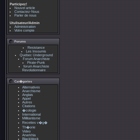
Participez!
Nouvel article
Contactez-Nous
Parler de nous
Utulisateur/Admin
Administration
Votre compte
Forums
Resistance
Les Insoumis
Quebec Underground
Forum Anarchiste
Pirate-Punk
forum Anarchiste
Revolutionnaire
Cat�gories
Alternatives
Anarchisme
Anglais
Appel
Autres
Citations
�cologie
International
Millitantisme
Recettes v�g�
Th�orie
Video
Anarkhia
Blackblock