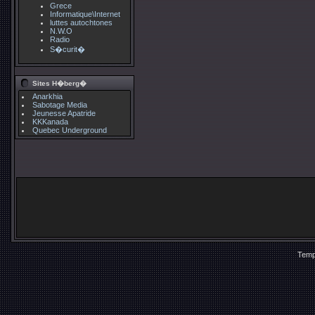
Grece
Informatique\Internet
luttes autochtones
N.W.O
Radio
S�curit�
Sites H�berg�
Anarkhia
Sabotage Media
Jeunesse Apatride
KKKanada
Quebec Underground
Temp