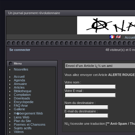
Un journal purement révolutionnaire
Accuei
Se connecter
48 visiteur(s) et 0 
Menu
Envoi d'un Article ï¿½ un ami
Nouvelles
Vous allez envoyer cet Article
ALERTE ROUG
Accueil
Agenda
Votre nom :
Annuaire
Articles
Votre E-mail :
Bibliotheque
Compilation
Downloads
Encyclopedie
Nom du destinataire :
FAQ Anar
Gallerie
E-mail du destinataire :
H�bergement Web
Liens Web
Plan du Site
Nï¿½cessite une traduction
[** Anti-Spam / Tha
Poemes et Chansons
Sujets actifs
Videos