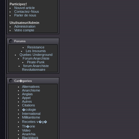
Participez!
Nouvel article
Contactez-Nous
Parler de nous
Utulisateur/Admin
Administration
Votre compte
Forums
Resistance
Les Insoumis
Quebec Underground
Forum Anarchiste
Pirate-Punk
forum Anarchiste
Revolutionnaire
Cat�gories
Alternatives
Anarchisme
Anglais
Appel
Autres
Citations
�cologie
International
Millitantisme
Recettes v�g�
Th�orie
Video
Anarkhia
Blackblock