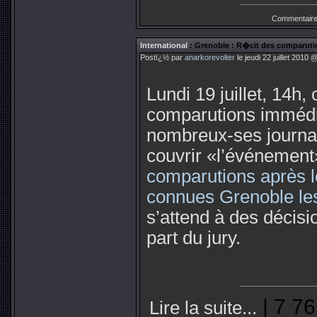
Commentaire
International
: Grenoble : R�cit des comparuti
Postï¿½ par
anarkorevolter
le jeudi 22 juillet 2010
Lundi 19 juillet, 14h,
comparutions immédi
nombreux-ses journa
couvrir «l’événement
comparutions après l
connues Grenoble le
s’attend à des décisi
part du jury.
| 7 76
Lire la suite...