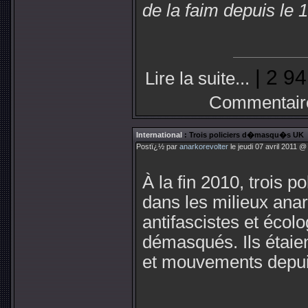
de la faim depuis le 1e
| 2 94
Lire la suite...
Commentair
International
: Trois policiers d�masqu�s UK
Postï¿½ par
anarkorevolter
le jeudi 07 avril 2011 @
À la fin 2010, trois pol
dans les milieux anar
antifascistes et écolo
démasqués. Ils étaien
et mouvements depui