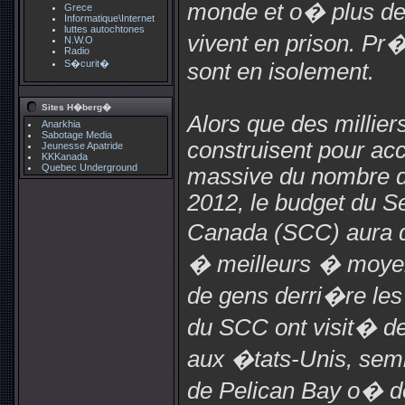
monde et o� plus de
Grece
Informatique\Internet
luttes autochtones
vivent en prison. Pr�
N.W.O
Radio
S�curit�
sont en isolement.
Sites H�berg�
Alors que des millier
Anarkhia
Sabotage Media
construisent pour a
Jeunesse Apatride
KKKanada
Quebec Underground
massive du nombre de
2012, le budget du S
Canada (SCC) aura d
� meilleurs � moyen
de gens derri�re les
du SCC ont visit� 
aux �tats-Unis, semb
de Pelican Bay o� d