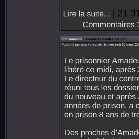
| 21 3
Lire la suite...
Commentaires 
International
: Amadeu Casellas est libre !
Postï¿½ par
anarkorevolter
le mercredi 10 mars 20
Le prisonnier Amadeu
libéré ce midi, après
Le directeur du cent
réuni tous les dossie
du nouveau et après a
années de prison, a 
en prison 8 ans de tr
Des proches d’Amade