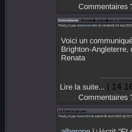
Commentaires 
International
: Brutalit� polici�res en Holland
Postï¿½ par
anarkorevolter
le vendredi 14 mai 201
Voici un communiqué
Brighton-Angleterre, 
Renata
| 14 1
Lire la suite...
Commentaires 
La France qui pue
Postï¿½ par
AnarchOi
le mardi 06 avril 2010 @ 02:
alherope
ï¿½crit
"Et 