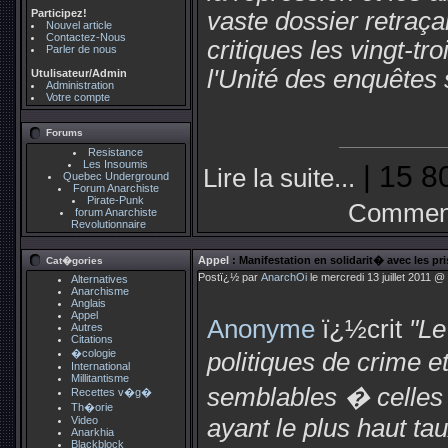
Participez!
vaste dossier retraça
Nouvel article
Contactez-Nous
critiques les vingt-tr
Parler de nous
l'Unité des enquêtes 
Utulisateur/Admin
Administration
Votre compte
Forums
Resistance
Les Insoumis
| 15 8
Lire la suite...
Quebec Underground
Forum Anarchiste
Pirate-Punk
Comment
forum Anarchiste
Revolutionnaire
Appel
: Manifestation en solidarit� avec les pr
Cat�gories
Postï¿½ par
AnarchOi
le mercredi 13 juillet 2011 @
Alternatives
Anarchisme
Anglais
Appel
Anonyme
ï¿½crit
"Le
Autres
Citations
�cologie
politiques de crime 
International
Millitantisme
semblables � celles 
Recettes v�g�
Th�orie
Video
ayant le plus haut t
Anarkhia
Blackblock