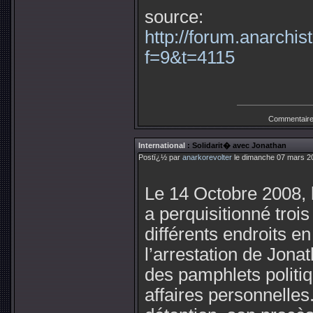
source:
http://forum.anarchis
f=9&t=4115
Commentaire
International
: Solidarit� avec Jonathan
Postï¿½ par
anarkorevolter
le dimanche 07 mars 20
Le 14 Octobre 2008, 
a perquisitionné troi
différents endroits e
l’arrestation de Jonat
des pamphlets politiq
affaires personnelle