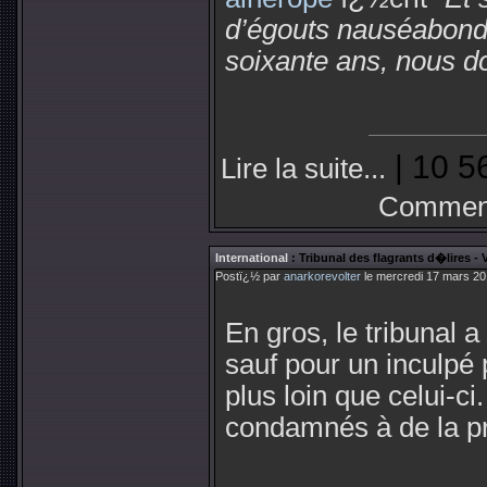
d’égouts nauséabonds 
soixante ans, nous do
| 10 5
Lire la suite...
Comment
International
: Tribunal des flagrants d�lires 
Postï¿½ par
anarkorevolter
le mercredi 17 mars 20
En gros, le tribunal a
sauf pour un inculpé p
plus loin que celui-ci
condamnés à de la p