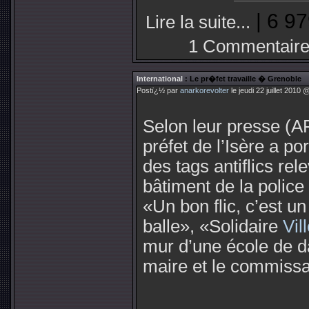
| 6 97
Lire la suite...
1 Commentair
International
: Le pr�fet travaille � Grenoble
Postï¿½ par
anarkorevolter
le jeudi 22 juillet 2010 
Selon leur presse (AFP
préfet de l’Isère a por
des tags antiflics rel
bâtiment de la polic
«Un bon flic, c’est un
balle», «Solidaire
Vil
mur d’une école de da
maire et le commissa