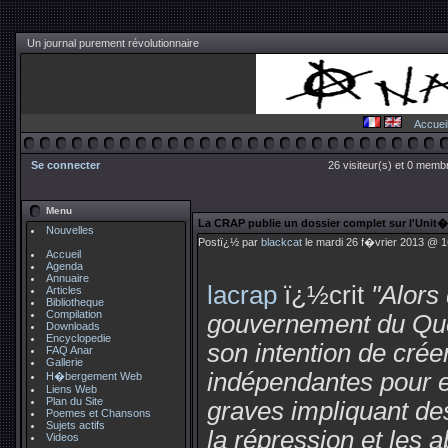
Un journal purement révolutionnaire
Accuei
Se connecter
26 visiteur(s) et 0 membr
Menu
La CRAP publie un dossier complet sur l'Uni
Nouvelles
Postï¿½ par
blackcat
le mardi 26 f�vrier 2013 @ 1
Accueil
Agenda
Annuaire
lacrap
ï¿½crit
"Alors
Articles
Bibliotheque
Compilation
gouvernement du Qu
Downloads
Encyclopedie
son intention de cré
FAQ Anar
Gallerie
indépendantes pour e
H�bergement Web
Liens Web
Plan du Site
graves impliquant des
Poemes et Chansons
Sujets actifs
la répression et les 
Videos