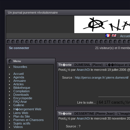
Un journal purement révolutionnaire
Accuei
Se connecter
21 visiteur(s) et 0 membr
Menu
Th�orie
: DUMESNIL (Pierre) - L��thique et
Nouvelles
Postï¿½ par
AnarchOi
le mercredi 19 juillet 2006 
Accueil
Agenda
Source :
http://perso.orange.fr/.pierre.dumesnil/
Annuaire
Articles
Bibliotheque
Compilation
Downloads
Encyclopedie
FAQ Anar
| 64 177 caractï¿½r
Lire la suite...
Gallerie
H�bergement Web
Liens Web
Th�orie
: DESSERTINE (Pierre-Jean) - L'imagin
Plan du Site
Postï¿½ par
AnarchOi
le mercredi 30 novembre 20
Poemes et Chansons
Sujets actifs
Source : ?
Videos