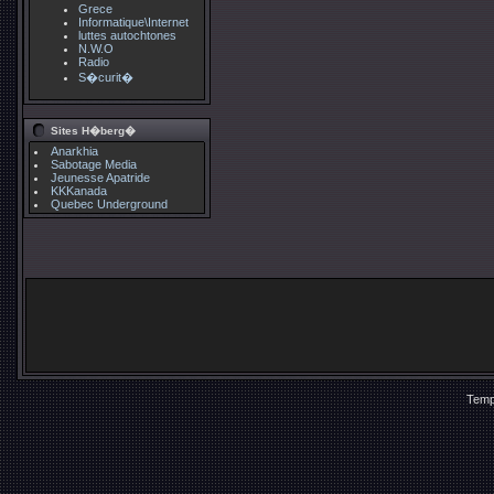
Grece
Informatique\Internet
luttes autochtones
N.W.O
Radio
S�curit�
Sites H�berg�
Anarkhia
Sabotage Media
Jeunesse Apatride
KKKanada
Quebec Underground
Temp