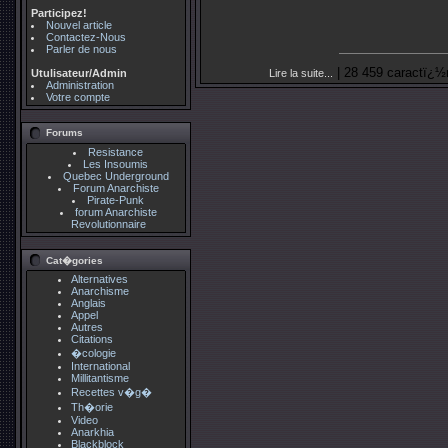
Participez!
Nouvel article
Contactez-Nous
Parler de nous
| 28 459 caractï¿½
Utulisateur/Admin
Lire la suite...
Administration
Votre compte
Forums
Resistance
Les Insoumis
Quebec Underground
Forum Anarchiste
Pirate-Punk
forum Anarchiste
Revolutionnaire
Cat�gories
Alternatives
Anarchisme
Anglais
Appel
Autres
Citations
�cologie
International
Millitantisme
Recettes v�g�
Th�orie
Video
Anarkhia
Blackblock