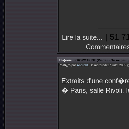
| 51 7
Lire la suite...
Commentaires
Th�orie
: KROPOTKINE (Pierre) - On ne peut 
Postï¿½ par
AnarchOi
le mercredi 27 juillet 2005 
Extraits d'une conf�
� Paris, salle Rivoli