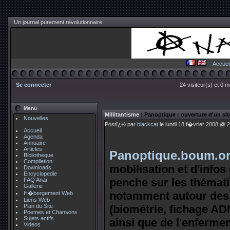
Un journal purement révolutionnaire
Accuei
Se connecter
24 visiteur(s) et 0 
Menu
Millitantisme
: Panoptique : ouverture d'un site
Nouvelles
Postï¿½ par
blackcat
le lundi 18 f�vrier 2008 @ 2
Accueil
Agenda
Annuaire
Articles
Panoptique.boum.o
Bibliotheque
Compilation
mobilisation et d'infos 
Downloads
Encyclopedie
penche sur les thémati
FAQ Anar
Gallerie
notamment autour des 
H�bergement Web
Liens Web
Plan du Site
(biométrie, fichage ADN
Poemes et Chansons
Sujets actifs
ainsi que de l'enfermem
Videos