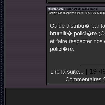
Millitantisme
: Surprise! On a des droits!
Postï¿½ par littlepunky le mardi 19 avril 2005 @ 1
Guide distribu� par l
brutalit� polici�re 
et faire respecter nos
polici�re.
| 19 4
Lire la suite...
Commentaires 