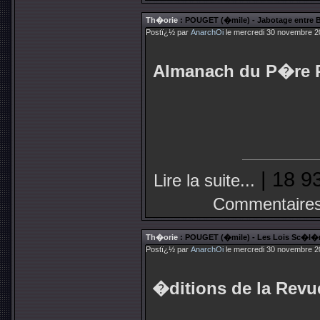
Th�orie
: POUGET (�mile) - Jabotage entre Bi
Postï¿½ par
AnarchOi
le mercredi 30 novembre 2
Almanach du P�re P
| 18 9
Lire la suite...
Commentaires
Th�orie
: POUGET (�mile) - Les Lois Sc�l�r
Postï¿½ par
AnarchOi
le mercredi 30 novembre 2
�ditions de la Revu