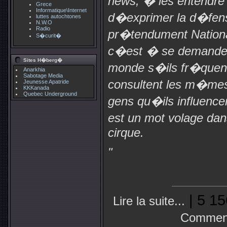
news
, � les entendre 
Grece
Informatique\Internet
d�exprimer la d�fe
luttes autochtones
N.W.O
Radio
pr�tendument National
S�curit�
c�est � se demander
Sites H�berg�
monde s�ils fr�quen
Anarkhia
Sabotage Media
consultent les m�mes
Jeunesse Apatride
KKKanada
Quebec Underground
gens qu�ils influence
est un mot volage dan
cirque.
"
| 5 15
Lire la suite...
Comment