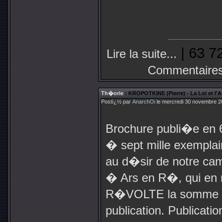
| 63 7
Lire la suite...
Commentaires
Th�orie
: KROPOTKINE (Pierre) - La Loi et l'
Postï¿½ par
AnarchOi
le mercredi 30 novembre 2
Brochure publi�e en 
� sept mille exempla
au d�sir de notre ca
� Ars en R�, qui en 
R�VOLTE la somme n
publication. Publica