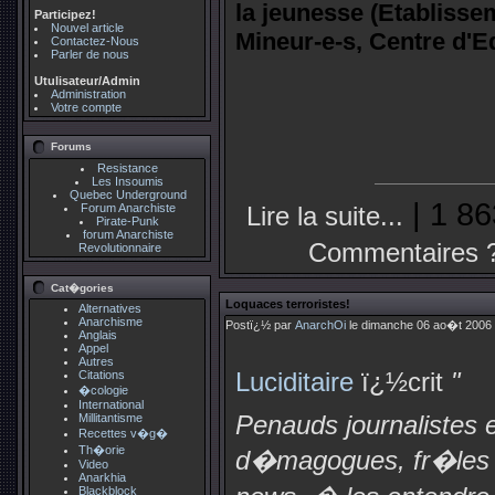
la jeunesse (Etablisse
Participez!
Nouvel article
Mineur-e-s, Centre d'E
Contactez-Nous
Parler de nous
Utulisateur/Admin
Administration
Votre compte
Forums
Resistance
Les Insoumis
Quebec Underground
| 1 86
Forum Anarchiste
Lire la suite...
Pirate-Punk
forum Anarchiste
Commentaires 
Revolutionnaire
Cat�gories
Loquaces terroristes!
Alternatives
Anarchisme
Postï¿½ par
AnarchOi
le dimanche 06 ao�t 2006 
Anglais
Appel
Autres
Luciditaire
ï¿½crit
"
Citations
�cologie
International
Penauds journalistes e
Millitantisme
Recettes v�g�
Th�orie
d�magogues, fr�les in
Video
Anarkhia
Blackblock