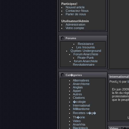
Participez!
Nouvel article
Contactez-Nous
Parler de nous
Utulisateur/Admin
Administration
Votre compte
Forums
Resistance
Les Insoumis
Quebec Underground
Forum Anarchiste
Pirate-Punk
forum Anarchiste
Revolutionnaire
Cat�gories
International
Alternatives
Postï¿½ par
Anarchisme
Anglais
En juin 2009
Appel
la fin du ré
Autres
protestation
Citations
que le peup
�cologie
International
Millitantisme
Recettes v�g�
Th�orie
L
Video
Anarkhia
Blackblock
Video
: D�mo