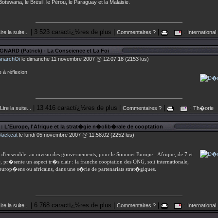
Botswana, le Brésil, le Pérou, le Paraguay et la Malaisie.
| 3 523 caractï¿½res de plus |
|
:
ire la suite...
Commentaires ?
International
GNARD (Patrick) - La Conscience et La Foi
AnarchOi
le dimanche 11 novembre 2007 @ 12:07:18 (2153 lus)
e à réflexion
| 13 416 caractï¿½res de plus |
|
:
Lire la suite...
Commentaires ?
Th�orie
: L'Europe, l'Afrique et la strat�gie n�olib�rale de cooptation
blackcat
le lundi 05 novembre 2007 @ 11:58:02 (2252 lus)
 d'ensemble, au niveau des gouvernements, pour le Sommet Europe - Afrique, de 7 et
pr�sente un aspect tr�s clair : la franche cooptation des ONG, soit internationale,
 europ�ens ou africains, dans une s�rie de partenariats strat�giques.
| 6 768 caractï¿½res de plus |
|
:
ire la suite...
Commentaires ?
International