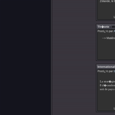
Zélande, le 
L
Th�orie
: MI
Postï¿½ par
--> Matièr
International
Postï¿½ par
La strat�gie
8 d�cembre, 
soit de pays
L