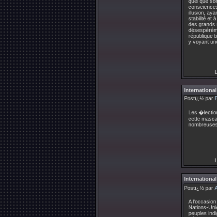
quel que soi
consciences 
illusion, ay
stabilité et
des grands 
désespéréme
république b
y voyant une
L
International
Postï¿½ par
Les �lectio
cette mascar
nombreuses 
L
International
Postï¿½ par
A l'occasion
Nations-Unie
peuples indi