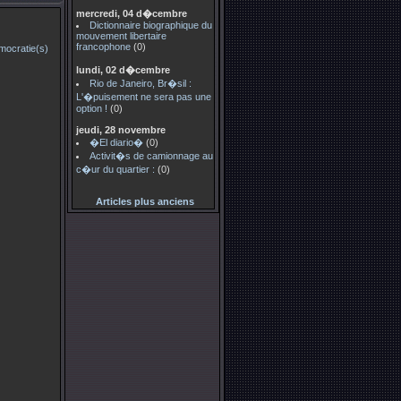
mercredi, 04 d�cembre
Dictionnaire biographique du
mouvement libertaire
francophone
(0)
lundi, 02 d�cembre
Rio de Janeiro, Br�sil :
L'�puisement ne sera pas une
option !
(0)
jeudi, 28 novembre
�El diario�
(0)
Activit�s de camionnage au
c�ur du quartier :
(0)
Articles plus anciens