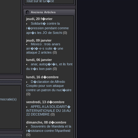
Tout sur le Gr�ce
Anciens Articles
jeudi, 20 f�vrier
Solidarit� contre la
r�pression pendant comme
apr�s les JO de Sotchi
(0)
jeudi, 09 janvier
Mexico : trois anars
arr�t�-e-s suite � une
attaque 2 articles
(0)
lundi, 06 janvier
anar, autog�r�s, et ils font
du tr�s bon pain
(0)
lundi, 16 d�cembre
D�claration de Alfredo
Cospito pour son attaque
contre un patron du nucl�aire
(0)
vendredi, 13 d�cembre
APPEL A LA SOLIDARIT�
INTERNATIONALE DU 16 AU
22 DECEMBRE
(0)
dimanche, 08 d�cembre
Souvenirs de Mandela et la
r�sistance contre l'Apartheid
(0)