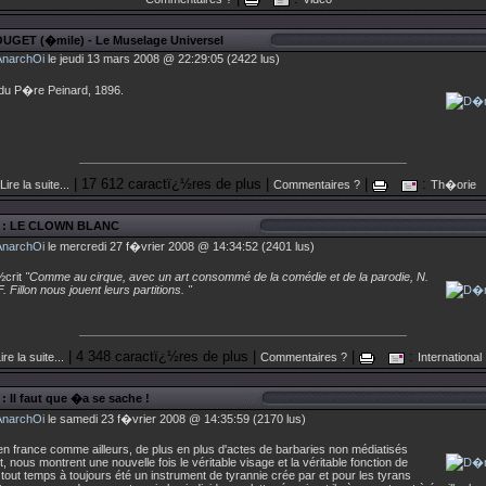
UGET (�mile) - Le Muselage Universel
AnarchOi
le jeudi 13 mars 2008 @ 22:29:05 (2422 lus)
du P�re Peinard, 1896.
| 17 612 caractï¿½res de plus |
|
:
Lire la suite...
Commentaires ?
Th�orie
: LE CLOWN BLANC
AnarchOi
le mercredi 27 f�vrier 2008 @ 14:34:52 (2401 lus)
½crit
"Comme au cirque, avec un art consommé de la comédie et de la parodie, N.
 Fillon nous jouent leurs partitions. "
| 4 348 caractï¿½res de plus |
|
:
ire la suite...
Commentaires ?
International
: Il faut que �a se sache !
AnarchOi
le samedi 23 f�vrier 2008 @ 14:35:59 (2170 lus)
n france comme ailleurs, de plus en plus d'actes de barbaries non médiatisés
nt, nous montrent une nouvelle fois le véritable visage et la véritable fonction de
de tout temps à toujours été un instrument de tyrannie crée par et pour les tyrans