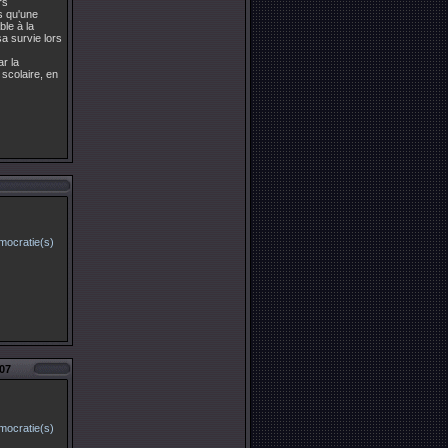
rs
es qu'une
ble à la
a survie lors
r la
 scolaire, en
007