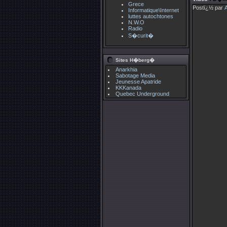
Grece
Postï¿½ par
Informatique\Internet
luttes autochtones
N.W.O
Radio
S�curit�
Sites H�berg�
Anarkhia
Sabotage Media
Jeunesse Apatride
KKKanada
Quebec Underground