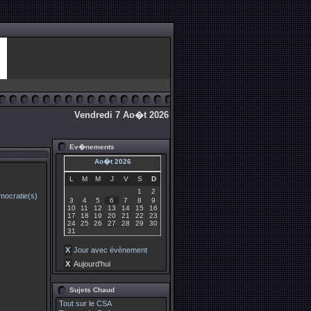
Vendredi 7 Ao�t 2026
Ev�nements
Ao�t 2026
L
M
M
J
V
S
D
1
2
3
4
5
6
7
8
9
10
11
12
13
14
15
16
17
18
19
20
21
22
23
24
25
26
27
28
29
30
31
X
Jour avec évènement
X
Aujourd'hui
Sujets Chaud
Tout sur le CSA