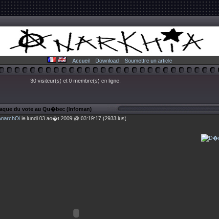
Accueil
Download
Soumettre un article
30 visiteur(s) et 0 membre(s) en ligne.
naque du vote au Qu�bec (Infoman)
AnarchOi
le lundi 03 ao�t 2009 @ 03:19:17 (2933 lus)