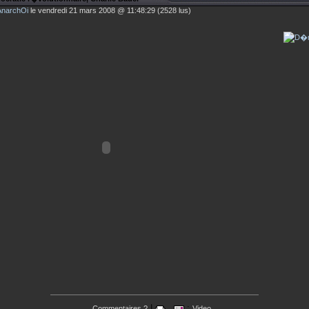
AnarchOi
le vendredi 21 mars 2008 @ 11:48:29 (2528 lus)
|
:
Commentaires ?
Video