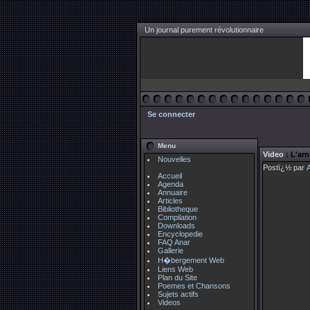
Un journal purement révolutionnaire
Se connecter
Menu
Video
: L'ar
Nouvelles
Postï¿½ par
Accueil
Agenda
Annuaire
Articles
Bibliotheque
Compilation
Downloads
Encyclopedie
FAQ Anar
Gallerie
H�bergement Web
Liens Web
Plan du Site
Poemes et Chansons
Sujets actifs
Videos