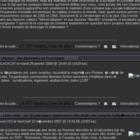
t son masque du moment, mais les individus en lutte réussiront ils à accepter et à éveiller leu
sur le fait que les quelques libertés qui furent définis pour nous, n'ont jamais été rien d'autr
ant permis jusqu'à aujourd'hui non seulement le maintien d'une certaine paix sociale indispensa
 à l'expansion mondiale économique du capital, à travers le monde, mais ayant surtout permis s
mouvements sociaux de 1936 et 1968. réussiront ils à s'émanciper et à ne plus s'accrocher
nt aux fausses valeurs "démocratiques" et aux fausses "libertés" enseignés et inculqués pa
ourgeoise ? auront ils le courage de remettre totalement en question leurs propres éducation
 forme certaine de dressage et d'alienation ?
| 7 707 caractï¿½res de plus |
|
:
ire la suite...
Commentaires ?
International
: Russie : des libertaires au Poutinland
BLACKCAT
le mardi 29 janvier 2008 @ 19:44:33 (1629 lus)
ns l�gislatives ont, sans surprise, reconduit la majorit� pro-Poutine. � c�t� de
ade, l'organisation communiste libertaire Action autonome s'implique dans de
luttes : syndicalisme, logement, antifascisme, luttes LGBT
| 4 677 caractï¿½res de plus |
|
:
ire la suite...
Commentaires ?
International
: Liste noire : les 10 principaux oppresseurs des droits des peuples indig�nes en 2
AnarchOi
le mercredi 12 d�cembre 2007 @ 14:41:56 (2263 lus)
 de la journée internationale des droits de l'homme décrétée le 10 décembre par les
s, Survival a établi une liste noire des dix principaux oppresseurs des droits des
gènes en 2007 : l'Indonésie, l'Australie, le Canada, les Etats-Unis, la Nouvelle-