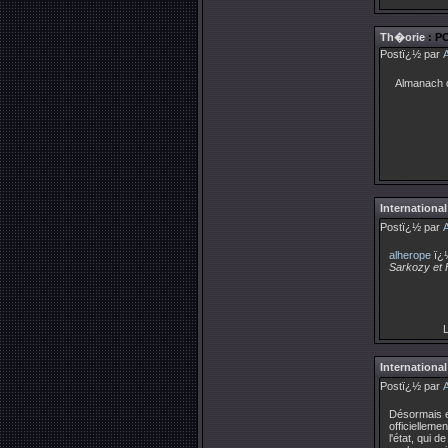
Th�orie
: PO
Postï¿½ par
Almanach 
International
Postï¿½ par
alherope
ï¿
Sarkozy et F.
L
International
Postï¿½ par
Désormais e
officielleme
l'état, qui 