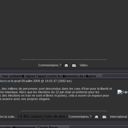
|
:
Commentaires ?
Video
: Iran solidarit� signez l'appel contre la r�pression du r�gime
blackcat
le jeudi 09 juillet 2009 @ 14:01:37 (2682 lus)
, des millions de personnes sont descendus dans les rues d'Iran pour la liberté et
gime islamique. Alors que les élections du 12 juin était un prétexte pour les
s (les élections en Iran ne sont ni libres ni justes), cela a ouvert un espace pour
le avance avec ses propres slogans.
| 5 451 caractï¿½res de plus |
|
:
ire la suite...
Commentaires ?
International
cratie r�volutionnaire, Charlie Bauer