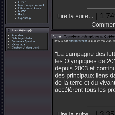
Grece
Informatique\Internet
luttes autochtones
N.W.O
| 1 74
Lire la suite...
Radio
S�curit�
Comment
Sites H�berg�
Anarkhia
Autres
: Tourn�e anti-olympiques au Qu�bec :
Sabotage Media
Postï¿½ par
anarkorevolter
le jeudi 07 mai 2009 
Jeunesse Apatride
KKKanada
Quebec Underground
“La campagne des lutt
les Olympiques de 20
depuis 2003 et conti
des principaux liens d
de la terre et du viva
accélèrent tous les pr
| 3 35
Lire la suite...