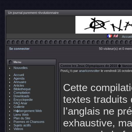
Un journal purement révolutionnaire
Accuei
Se connecter
50 visiteur(s) et 0 mem
Menu
Contre les Jeux Olympiques de 2010 � Vanco
Nouvelles
Postï¿½ par
anarkorevolter
le vendredi 16 octobr
Accueil
Agenda
Annuaire
Cette compilat
Articles
Bibliotheque
Compilation
textes traduits
Downloads
Encyclopedie
FAQ Anar
Gallerie
l’anglais ne pr
H�bergement Web
Liens Web
Plan du Site
exhaustive, ma
Poemes et Chansons
Sujets actifs
Videos