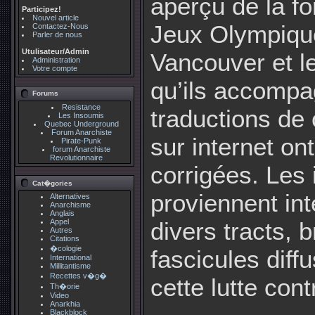
aperçu de la for
Participez!
Nouvel article
Jeux Olympiqu
Contactez-Nous
Parler de nous
Utulisateur/Admin
Vancouver et le
Administration
Votre compte
qu’ils accompa
Forums
Resistance
traductions de
Les Insoumis
Quebec Underground
Forum Anarchiste
sur internet on
Pirate-Punk
forum Anarchiste
Revolutionnaire
corrigées. Les
Cat�gories
proviennent in
Alternatives
Anarchisme
Anglais
Appel
divers tracts, 
Autres
Citations
�cologie
fascicules diff
International
Millitantisme
Recettes v�g�
cette lutte cont
Th�orie
Video
Anarkhia
Blackblock