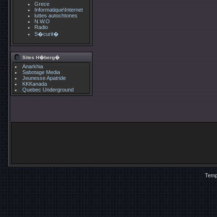
Grece
Informatique\Internet
luttes autochtones
N.W.O
Radio
S�curit�
Sites H�berg�
Anarkhia
Sabotage Media
Jeunesse Apatride
KKKanada
Quebec Underground
Temp