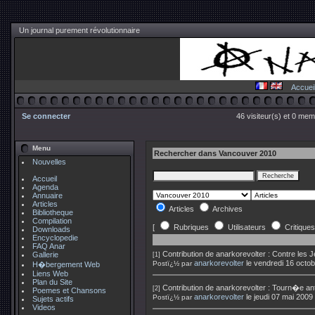
Un journal purement révolutionnaire
Accuei
Se connecter
46 visiteur(s) et 0 mem
Menu
Rechercher dans Vancouver 2010
Nouvelles
Accueil
Agenda
Annuaire
Articles
Articles
Archives
Bibliotheque
Compilation
[
Rubriques
Utilisateurs
Critiques
Downloads
Encyclopedie
FAQ Anar
Contribution de
anarkorevolter
:
Contre les 
Gallerie
[1]
anarkorevolter
le vendredi 16 octo
Postï¿½ par
H�bergement Web
Liens Web
Plan du Site
Contribution de
anarkorevolter
:
Tourn�e ant
[2]
Poemes et Chansons
anarkorevolter
le jeudi 07 mai 200
Postï¿½ par
Sujets actifs
Videos