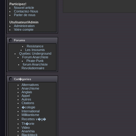
Participez!
Nouvel article
Contactez-Nous
Parler de nous
Utulisateur/Admin
Administration
Votre compte
Forums
Resistance
Les Insoumis
Quebec Underground
Forum Anarchiste
Pirate-Punk
forum Anarchiste
Revolutionnaire
Cat�gories
Alternatives
Anarchisme
Anglais
Appel
Autres
Citations
�cologie
International
Millitantisme
Recettes v�g�
Th�orie
Video
Anarkhia
Blackblock