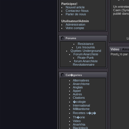
Participez!
Un entretie
Nouvel article
Caen (Syndi
Contactez-Nous
publié dans 
Parler de nous
Utulisateur/Admin
Administration
Votre compte
Forums
Li
Resistance
Les Insoumis
Video
: Ains
Quebec Underground
Forum Anarchiste
Postï¿½ par
Pirate-Punk
forum Anarchiste
Revolutionnaire
Cat�gories
Alternatives
Anarchisme
Anglais
Appel
Autres
Citations
�cologie
International
Millitantisme
Recettes v�g�
Th�orie
Video
Anarkhia
Blackblock