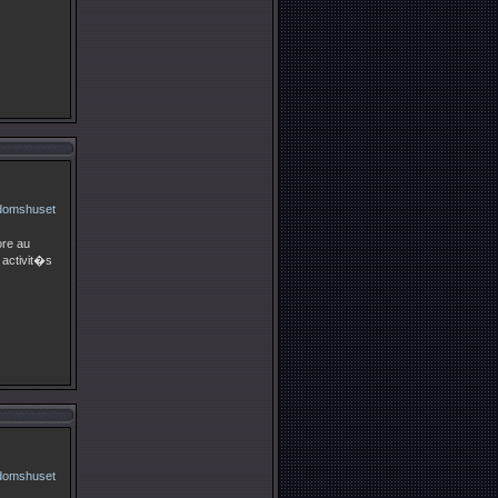
ore au
 activit�s