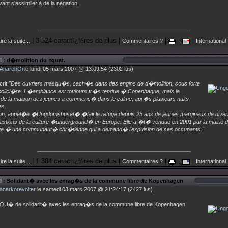
vant s'assimiler à de la négation.
| 3 524 caractï¿½res de plus |
|
:
ire la suite...
Commentaires ?
International
l
: d�molition du squat.
AnarchOi
le lundi 05 mars 2007 @ 13:09:54 (2302 lus)
rit
"Des ouvriers masqu�s, cach�s dans des engins de d�molition, sous forte
 polici�re. L�ambiance est toujours tr�s tendue � Copenhague, mais la
 de la maison des jeunes a commenc� dans le calme, apr�s plusieurs nuits
s.
on, appel�e �Ungdomshuset� �tait le refuge depuis 25 ans de jeunes marginaux de diver
bastions de la culture �underground� en Europe. Elle a �t� vendue en 2001 par la mairie 
 � une communaut� chr�tienne qui a demand� l'expulsion de ses occupants."
| 1 304 caractï¿½res de plus |
|
:
ire la suite...
Commentaires ?
International
l
: Solidarit� avec les enrag�s de la commune libre de Kopenhagen
anarkorevolter
le samedi 03 mars 2007 @ 21:24:17 (2427 lus)
� de solidarit� avec les enrag�s de la commune libre de Kopenhagen