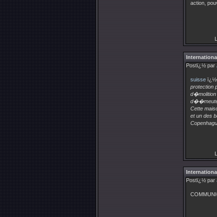
action, pou
L
Internationa
Postï¿½ par
suisse
ï¿½c
protection
d�molition
d��meute
Cette mais
et un des 
Copenhague
L
Internationa
Postï¿½ par
COMMUNIQU