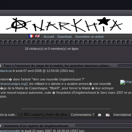
Accueil
Download
Soumettre un article
18 visiteur(s) et 0 membre(s) en ligne.
l
: Face a l'annonce du siege de la mairie, les autorites danoises plient...
blackcat
le lundi 07 avril 2008 @ 12:54:00 (2501 lus)
ionn� dans l'article "Vers une nouvelle Ungdomshuset ?"
.brassicanigra.org/
), les militant-e-s danois-e-s avaient annonc� une nouvelle
i�ge de la Mairie de Copenhague, "BlokR", pour forcer la Mairie � leur octroyer
 une nouvel espace autonome, suite � l'expulsion d'Ungdomshuset le 1iers mars 2007 et un 
puis.
| 1 861 caractï¿½res de plus |
|
:
ire la suite...
Commentaires ?
International
l
: interwiew d'un sqatter de Ungdomshuset
anarkorevolter
le jeudi 22 mars 2007 @ 18:28:43 (2557 lus)