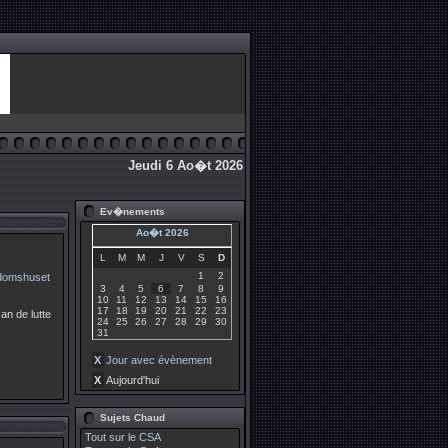
Jeudi 6 Ao�t 2026
Ev�nements
Ao�t 2026
L
M
M
J
V
S
D
1
2
3
4
5
6
7
8
9
10
11
12
13
14
15
16
17
18
19
20
21
22
23
an de lutte
24
25
26
27
28
29
30
31
X
Jour avec évènement
X
Aujourd'hui
Sujets Chaud
Tout sur le CSA