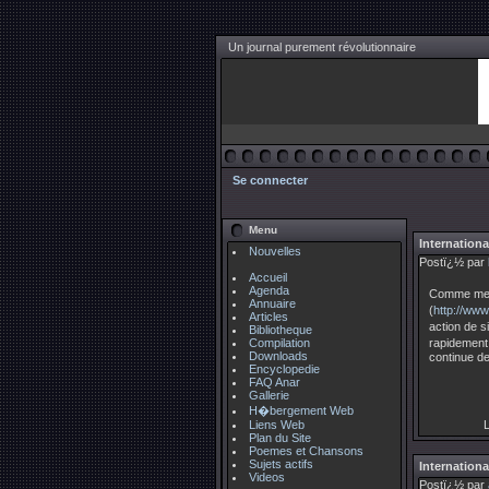
Un journal purement révolutionnaire
Se connecter
Menu
Internationa
Nouvelles
Postï¿½ par
Accueil
Agenda
Comme ment
Annuaire
(
http://www
Articles
action de s
Bibliotheque
Compilation
rapidement
Downloads
continue de
Encyclopedie
FAQ Anar
Gallerie
H�bergement Web
Liens Web
L
Plan du Site
Poemes et Chansons
Sujets actifs
Internationa
Videos
Postï¿½ par