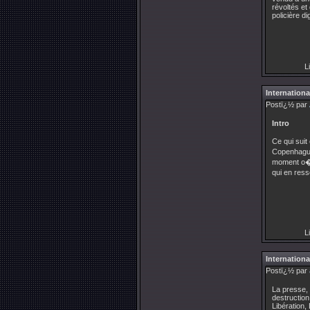
révoltés et
policière di
Li
Internationa
Postï¿½ par
Intro
Ce qui sui
Copenhague.
moment o� 
qui en ress
Li
Internationa
Postï¿½ par
La presse, 
destructio
Libération, 