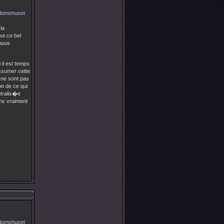
la
ut ce bel
 nous
il est temps
ssumer cette
 ne sont pas
n de ce qui
ntralis�e
ns vraiment