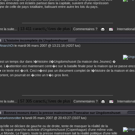
 des émeutes ont éclatés partout dans la capitale, suivient d'une répréssion
gne de celle de pays totalitaire, bafouant entre autre les lois du pays.
| 13 411 caractï¿½res de plus |
|
:
re la suite...
Commentaires ?
International
l
: L'histoire incomplete de Ungdomshuset
AnarchOi
le mardi 06 mars 2007 @ 13:21:16 (4207 lus)
t est un temps dur dans l�histoire d�Ungdomshuset (la maison des Jeunes) �
 L�attention est maintenant centr�e sur la bataille finale pour la maison qui se passe enc
ce texte est �crit. Ceci n�est pas un document complet de l�histoire de la maison et des
ortent, on pourrait en �crire un tr�s gros livre.
| 57 305 caractï¿½res de plus |
|
:
re la suite...
Commentaires ?
International
l
: Bonnes moeurs dans la presse mainstream Francaise sur Ungdomshuset
anarkorevolter
le lundi 05 mars 2007 @ 20:43:27 (3107 lus)
qu'elle se déclare de gauche ou de droite, tente de masquer la réalité de la
n du squat anarcho-activiste d'Ungdomshuset (Copenhague) d'une même voix.
Le Monde, Le Figaro, toute la presse mainstream tait la réalité politique d'une telle