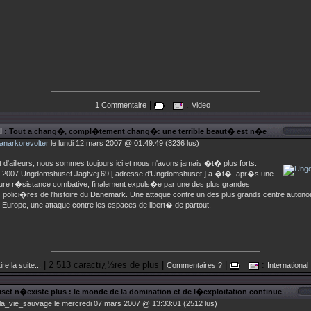
|
:
1 Commentaire
Video
l
: Tout a chang�, compl�tement chang�: une terrible beaut� est n�e
anarkorevolter
le lundi 12 mars 2007 @ 01:49:49 (3236 lus)
et d'ailleurs, nous sommes toujours ici et nous n'avons jamais �t� plus forts.
 2007 Ungdomshuset Jagtvej 69 [ adresse d'Ungdomshuset ] a �t�, apr�s une
dure r�sistance combative, finalement expuls�e par une des plus grandes
polici�res de l'histoire du Danemark. Une attaque contre un des plus grands centre autonom
n Europe, une attaque contre les espaces de libert� de partout.
| 2 513 caractï¿½res de plus |
|
:
ire la suite...
Commentaires ?
International
t n�existe plus : le monde de la domination et de l�exploitation continue
la_vie_sauvage le mercredi 07 mars 2007 @ 13:33:01 (2512 lus)