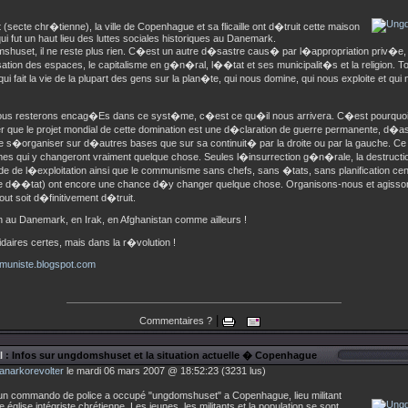
(secte chr�tienne), la ville de Copenhague et sa flicaille ont d�truit cette maison
qui fut un haut lieu des luttes sociales historiques au Danemark.
uset, il ne reste plus rien. C�est un autre d�sastre caus� par l�appropriation priv�e, 
tion des espaces, le capitalisme en g�n�ral, l��tat et ses municipalit�s et la religion. To
i fait la vie de la plupart des gens sur la plan�te, qui nous domine, qui nous exploite et qui
ous resterons encag�Es dans ce syst�me, c�est ce qu�il nous arrivera. C�est pourquoi 
que le projet mondial de cette domination est une d�claration de guerre permanente, d�a
de s�organiser sur d�autres bases que sur sa continuit� par la droite ou par la gauche. Ce
es qui y changeront vraiment quelque chose. Seules l�insurrection g�n�rale, la destructio
de de l�exploitation ainsi que le communisme sans chefs, sans �tats, sans planification ce
me d��tat) ont encore une chance d�y changer quelque chose. Organisons-nous et agisso
out soit d�finitivement d�truit.
n au Danemark, en Irak, en Afghanistan comme ailleurs !
daires certes, mais dans la r�volution !
uniste.blogspot.com
|
Commentaires ?
l
: Infos sur ungdomshuset et la situation actuelle � Copenhague
anarkorevolter
le mardi 06 mars 2007 @ 18:52:23 (3231 lus)
un commando de police a occupé "ungdomshuset" a Copenhague, lieu militant
 église intégriste chrétienne. Les jeunes, les militants et la population se sont