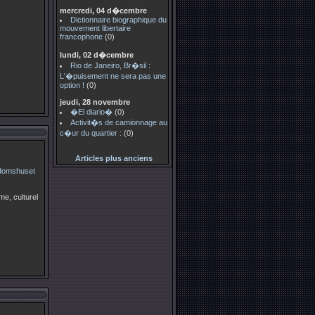
mercredi, 04 d�cembre
Dictionnaire biographique du
mouvement libertaire
francophone
(0)
lundi, 02 d�cembre
Rio de Janeiro, Br�sil :
L'�puisement ne sera pas une
option !
(0)
jeudi, 28 novembre
�El diario�
(0)
Activit�s de camionnage au
c�ur du quartier :
(0)
Articles plus anciens
e, culturel