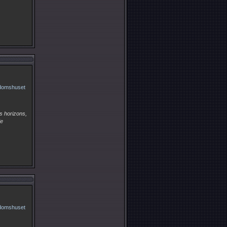
s horizons,
de