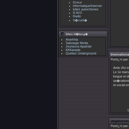
Grece
Informatique\Internet
luttes autochtones
N.W.O
Radio
S�curit�
Sites H�berg�
Anarkhia
Sabotage Media
Jeunesse Apatride
KKKanada
Quebec Underground
Internationa
Postï¿½ par
Amis d'ici 
Le 1e mars
longue et 
op�rations 
et social e
L
Ungdomshuse
Postï¿½ par 