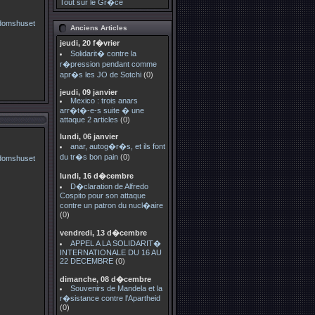
Tout sur le Gr�ce
Anciens Articles
jeudi, 20 f�vrier
Solidarit� contre la
r�pression pendant comme
apr�s les JO de Sotchi
(0)
jeudi, 09 janvier
Mexico : trois anars
arr�t�-e-s suite � une
attaque 2 articles
(0)
lundi, 06 janvier
anar, autog�r�s, et ils font
du tr�s bon pain
(0)
lundi, 16 d�cembre
D�claration de Alfredo
Cospito pour son attaque
contre un patron du nucl�aire
(0)
vendredi, 13 d�cembre
APPEL A LA SOLIDARIT�
INTERNATIONALE DU 16 AU
22 DECEMBRE
(0)
dimanche, 08 d�cembre
Souvenirs de Mandela et la
r�sistance contre l'Apartheid
(0)