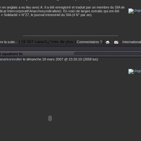
n en anglais a eu lieu avec A. Il a été enregistré et traduit par un membre du SIA de
cat Intercorporatif Anarchosyndicaliste). En voici de larges extraits qui ont été
« Solidarité » N°27, le journal trimestriel du SIA (4 N° par an).
| 19 567 caractï¿½res de plus |
|
:
re la suite...
Commentaires ?
International
i squattent ils
anarkorevolter
le dimanche 18 mars 2007 @ 23:26:10 (2658 lus)