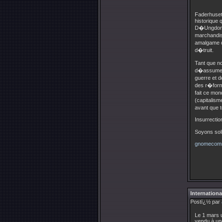
Faderhuset 
historique 
D�Ungdomsh
marchandisa
amalgame qu
d�truit.
Tant que n
d�assumer 
guerre et 
des r�form
fait ce mon
(capitalis
avant que t
Insurrectio
Soyons soli
gnomecomm
Internationa
Postï¿½ par
Le 1 mars 
vendu à une