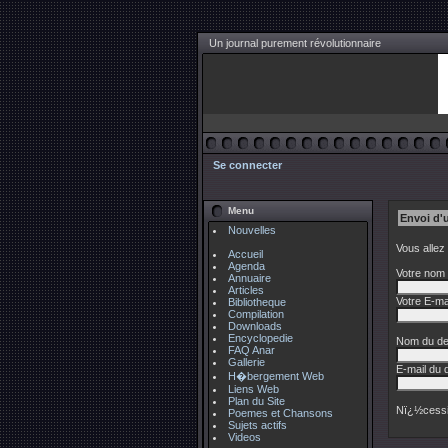
Un journal purement révolutionnaire
Se connecter
Menu
Envoi d'
Nouvelles
Vous allez
Accueil
Agenda
Votre nom 
Annuaire
Articles
Votre E-mai
Bibliotheque
Compilation
Downloads
Encyclopedie
Nom du des
FAQ Anar
Gallerie
E-mail du d
H�bergement Web
Liens Web
Plan du Site
Nï¿½cessi
Poemes et Chansons
Sujets actifs
Videos