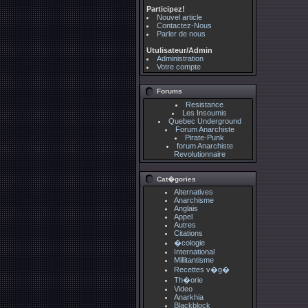
Participez!
Nouvel article
Contactez-Nous
Parler de nous
Utulisateur/Admin
Administration
Votre compte
Forums
Resistance
Les Insoumis
Quebec Underground
Forum Anarchiste
Pirate-Punk
forum Anarchiste
Revolutionnaire
Cat�gories
Alternatives
Anarchisme
Anglais
Appel
Autres
Citations
�cologie
International
Millitantisme
Recettes v�g�
Th�orie
Video
Anarkhia
Blackblock