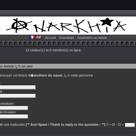
Accueil
Download
Soumettre un article
13 visiteur(s) et 0 membre(s) en ligne.
un Article ï¿½ un ami
 envoyer cet Article
d�molition du squat.
ï¿½ cette personne :
:
l :
tinataire :
estinataire :
te une traduction
[** Anti-Spam / Thank to reply to the question : **]
0 + (8 - 2) =