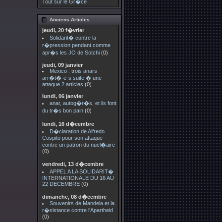
Tout sur le Gr�ce
Anciens Articles
jeudi, 20 f�vrier
Solidarit� contre la
r�pression pendant comme
apr�s les JO de Sotchi
(0)
jeudi, 09 janvier
Mexico : trois anars
arr�t�-e-s suite � une
attaque 2 articles
(0)
lundi, 06 janvier
anar, autog�r�s, et ils font
du tr�s bon pain
(0)
lundi, 16 d�cembre
D�claration de Alfredo
Cospito pour son attaque
contre un patron du nucl�aire
(0)
vendredi, 13 d�cembre
APPEL A LA SOLIDARIT�
INTERNATIONALE DU 16 AU
22 DECEMBRE
(0)
dimanche, 08 d�cembre
Souvenirs de Mandela et la
r�sistance contre l'Apartheid
(0)