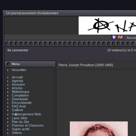
Un journal purement révolutionnaire
Accuei
Se connecter
19 visiteur(s) et 0 
Menu
Pierre Joseph Proudhon [1809-1865]
Nouvelles
Accueil
Agenda
Annuaire
Articles
Bibliotheque
Compilation
Downloads
Encyclopedie
FAQ Anar
Gallerie
H�bergement Web
Liens Web
Plan du Site
Poemes et Chansons
Sujets actifs
Videos