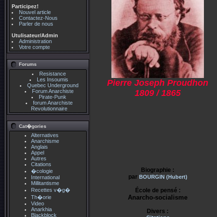
Participez!
Nouvel article
Contactez-Nous
Parler de nous
Utulisateur/Admin
Administration
Votre compte
Forums
Resistance
Les Insoumis
Pierre Joseph Proudhon
Quebec Underground
1809 / 1865
Forum Anarchiste
Pirate-Punk
forum Anarchiste
Revolutionnaire
Cat�gories
Alternatives
Anarchisme
Anglais
Appel
Autres
Citations
Biographie :
�cologie
par
BOURGIN (Hubert)
International
Millitantisme
École de pensé :
Recettes v�g�
Anarcho-socialisme
Th�orie
Video
Anarkhia
Divers :
Blackblock