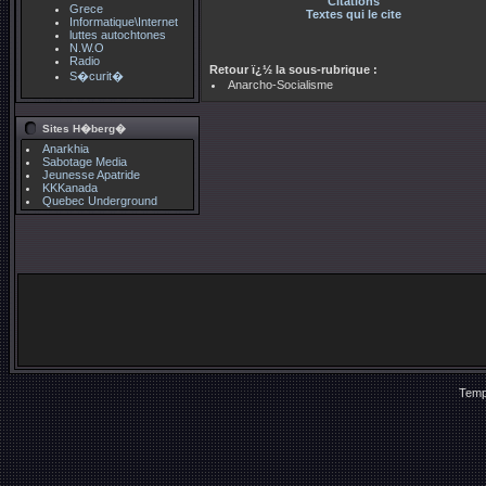
Citations
Grece
Textes qui le cite
Informatique\Internet
luttes autochtones
N.W.O
Radio
Retour ï¿½ la sous-rubrique :
S�curit�
Anarcho-Socialisme
Sites H�berg�
Anarkhia
Sabotage Media
Jeunesse Apatride
KKKanada
Quebec Underground
Temp