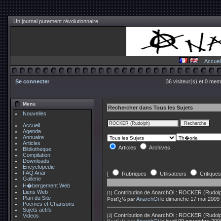
Un journal purement révolutionnaire
Accuei
Se connecter
36 visiteur(s) et 0 mem
Menu
Rechercher dans Tous les Sujets
Nouvelles
Accueil
Agenda
Annuaire
Articles
Articles
Archives
Bibliotheque
Compilation
Downloads
Encyclopedie
FAQ Anar
[
Rubriques
Utilisateurs
Critiques
Gallerie
H�bergement Web
Liens Web
Contribution de
AnarchOi
:
ROCKER (Rudolph)
[1]
Plan du Site
AnarchOi
le dimanche 17 mai 2009
Postï¿½ par
Poemes et Chansons
Sujets actifs
Contribution de
AnarchOi
:
ROCKER (Rudolph
Videos
[2]