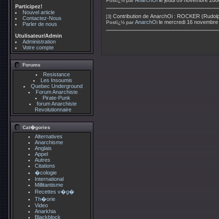
AnarchOi
le jeudi 09 novembre 200
Postï¿½ par
Participez!
Nouvel article
Contribution de
AnarchOi
:
ROCKER (Rudolph
[3]
Contactez-Nous
AnarchOi
le mercredi 16 novembre
Postï¿½ par
Parler de nous
Utulisateur/Admin
Administration
Votre compte
Forums
Resistance
Les Insoumis
Quebec Underground
Forum Anarchiste
Pirate-Punk
forum Anarchiste
Revolutionnaire
Cat�gories
Alternatives
Anarchisme
Anglais
Appel
Autres
Citations
�cologie
International
Millitantisme
Recettes v�g�
Th�orie
Video
Anarkhia
Blackblock