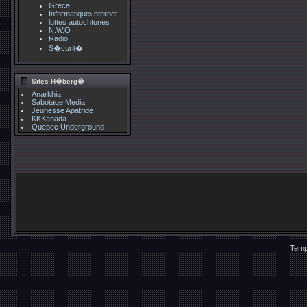
Grece
Informatique\Internet
luttes autochtones
N.W.O
Radio
S�curit�
Sites H�berg�
Anarkhia
Sabotage Media
Jeunesse Apatride
KKKanada
Quebec Underground
Temp