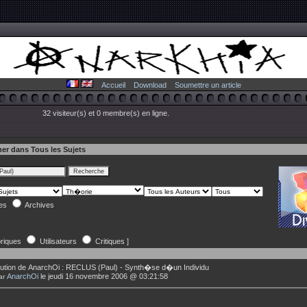
Accueil
Download
Soumettre un article
32 visiteur(s) et 0 membre(s) en ligne.
er dans Tous les Sujets
les
Archives
riques
Utilisateurs
Critiques ]
ution de
AnarchOi
:
RECLUS (Paul) - Synth�se d�un Individu
AnarchOi
le jeudi 16 novembre 2006 @ 03:21:58
ar