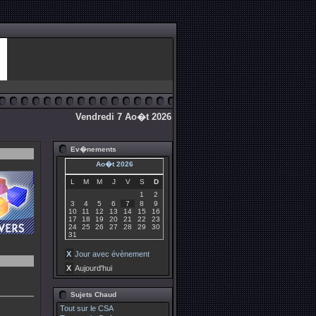
Vendredi 7 Ao�t 2026
Ev�nements
Ao�t 2026
L
M
M
J
V
S
D
1
2
3
4
5
6
7
8
9
10
11
12
13
14
15
16
17
18
19
20
21
22
23
24
25
26
27
28
29
30
31
X
Jour avec évènement
X
Aujourd'hui
Sujets Chaud
Tout sur le CSA