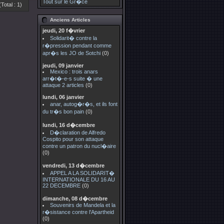
Tout sur le Gr�ce
(Total : 1)
Anciens Articles
jeudi, 20 f�vrier
Solidarit� contre la
r�pression pendant comme
apr�s les JO de Sotchi
(0)
jeudi, 09 janvier
Mexico : trois anars
arr�t�-e-s suite � une
attaque 2 articles
(0)
lundi, 06 janvier
anar, autog�r�s, et ils font
du tr�s bon pain
(0)
lundi, 16 d�cembre
D�claration de Alfredo
Cospito pour son attaque
contre un patron du nucl�aire
(0)
vendredi, 13 d�cembre
APPEL A LA SOLIDARIT�
INTERNATIONALE DU 16 AU
22 DECEMBRE
(0)
dimanche, 08 d�cembre
Souvenirs de Mandela et la
r�sistance contre l'Apartheid
(0)