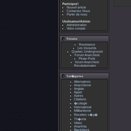
Participez!
Nouvel article
Contactez-Nous
Parler de nous
Utulisateur/Admin
Administration
Votre compte
Forums
Resistance
Les Insoumis
Quebec Underground
Forum Anarchiste
Pirate-Punk
forum Anarchiste
Revolutionnaire
Cat�gories
Alternatives
Anarchisme
Anglais
Appel
Autres
Citations
�cologie
International
Millitantisme
Recettes v�g�
Th�orie
Video
Anarkhia
Blackblock