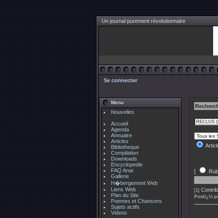
Un journal purement révolutionnaire
Se connecter
Menu
Recherch
Nouvelles
Accueil
Agenda
Annuaire
Articles
Artic
Bibliotheque
Compilation
Downloads
Encyclopedie
FAQ Anar
[
Rub
Gallerie
H�bergement Web
Liens Web
Contrib
[1]
Plan du Site
Postï¿½ p
Poemes et Chansons
Sujets actifs
Videos